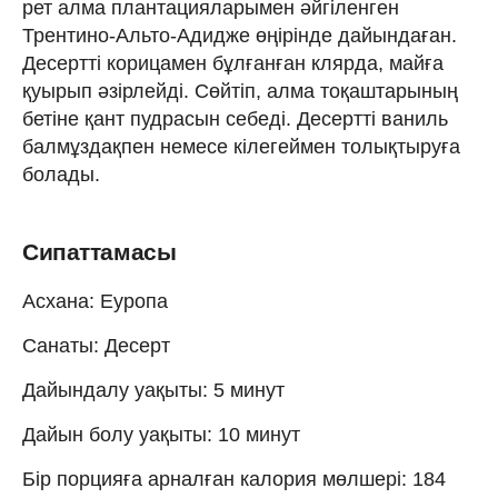
рет алма плантацияларымен әйгіленген
Трентино-Альто-Адидже өңірінде дайындаған.
Десертті корицамен бұлғанған клярда, майға
қуырып әзірлейді. Сөйтіп, алма тоқаштарының
бетіне қант пудрасын себеді. Десертті ваниль
балмұздақпен немесе кілегеймен толықтыруға
болады.
Сипаттамасы
Асхана: Еуропа
Санаты: Десерт
Дайындалу уақыты: 5 минут
Дайын болу уақыты: 10 минут
Бір порцияға арналған калория мөлшері: 184