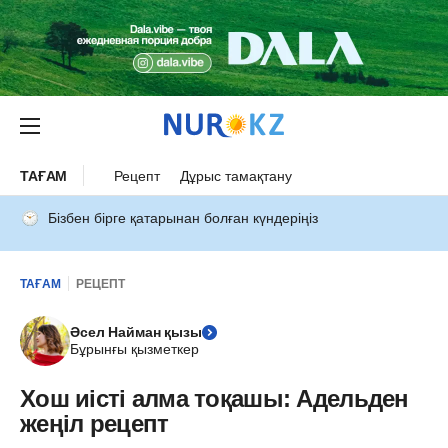
ТАҒАМ
Рецепт
Дұрыс тамақтану
Бізбен бірге қатарынан болған күндеріңіз
ТАҒАМ
РЕЦЕПТ
Әсел Найман қызы
Бұрынғы қызметкер
Хош иісті алма тоқашы: Адельден
жеңіл рецепт