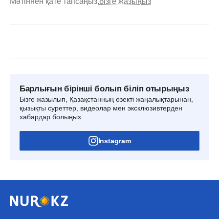
Мәтіннен қате тапсаңыз,
бізге жазыңыз
Барлығын бірінші болып біліп отырыңыз
Бізге жазылып, Қазақстанның өзекті жаңалықтарынан,
қызықты суреттер, видеолар мен эксклюзивтерден
хабардар болыңыз.
Instagram