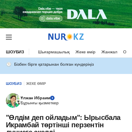
ШОУБИЗ
Шығармашылық
Жеке өмір
Жанжал
Оқыс
Бізбен бірге қатарынан болған күндеріңіз
ШОУБИЗ
ЖЕКЕ ӨМІР
Ұлжан Ибраим
Бұрынғы қызметкер
"Өлдім деп ойладым": Ырысбала
Икрамбай төртінші перзентін