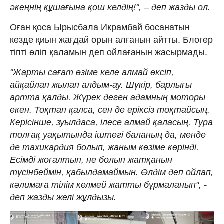
әкеңнің құшағына қош келдің!", – деп жазды ол.
Оған қоса Ырысбала Икрамбай босанатын
кезде қиын жағдай орын алғанын айтты. Блогер
тіпті өліп қаламын деп ойлағанын жасырмады.
"Жарты сағат өзіме келе алмай өксіп,
айқайлап жылап алдым-ау. Шүкір, барлығы
артта қалды. Жүрек деген адамның моторы
екен. Тоқтап қалса, сен де еріксіз тоқтайсың.
Керісінше, зуылдаса, ілесе алмай қаласың. Тура
толғақ уақытында іштегі баланың да, менде
де тахикардия болып, жаным көзіме көрінді.
Есімді жоғалтып, не болып жатқанын
түсінбеймін, қабылдамаймын. Өлдім деп ойлап,
кәлимаға тілім келмей жатты бұрмаланып", -
деп жазды желі жұлдызы.