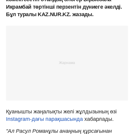
Икрамбай төртінші перзентін дүниеге әкелді.
Бұл туралы KAZ.NUR.KZ. жазады.
Қуанышты жаңалықты желі жұлдызының өзі
Instagram-дағы парақшасында
хабарлады.
"Ал Расул Романұлы анаңның құрсағынан