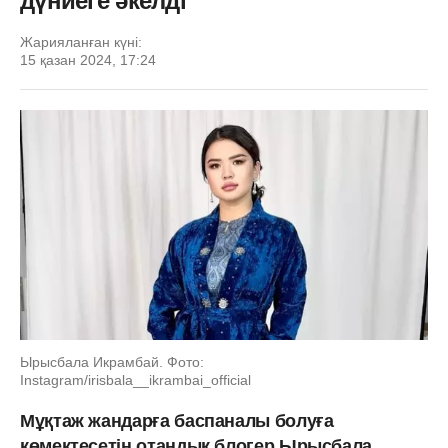
дүниеге әкелді
Жарияланған күні:
15 қазан 2024, 17:24
Ырысбала Икрамбай. Фото:
Instagram/irisbala__ikrambai_official
Мұқтаж жандарға баспаналы болуға
көмектесетін отандық блогер Ырысбала