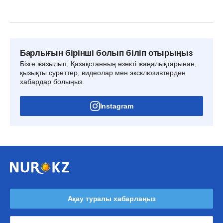
Барлығын бірінші болып біліп отырыңыз
Бізге жазылып, Қазақстанның өзекті жаңалықтарынан,
қызықты суреттер, видеолар мен эксклюзивтерден
хабардар болыңыз.
Instagram
Ақау туралы хабарлаңыз