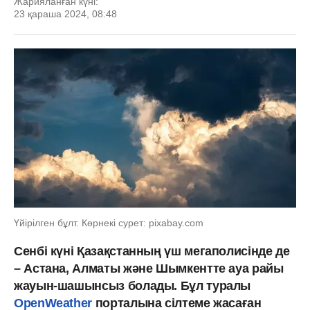
Жарияланған күні:
23 қараша 2024, 08:48
Үйірілген бұлт. Көрнекі сурет: pixabay.com
Сенбі күні Қазақстанның үш мегаполисінде де
– Астана, Алматы және Шымкентте ауа райы
жауын-шашынсыз болады. Бұл туралы
OpenWeather
порталына сілтеме жасаған