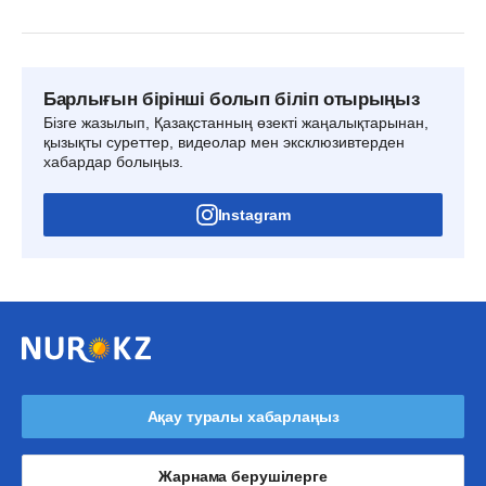
Барлығын бірінші болып біліп отырыңыз
Бізге жазылып, Қазақстанның өзекті жаңалықтарынан,
қызықты суреттер, видеолар мен эксклюзивтерден
хабардар болыңыз.
Instagram
Ақау туралы хабарлаңыз
Жарнама берушілерге