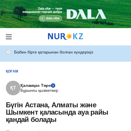
Бізбен бірге қатарынан болған күндеріңіз
ҚОҒАМ
Қаламқас Төре
ҚТ
Бұрынғы қызметкер
Бүгін Астана, Алматы және
Шымкент қаласында ауа райы
қандай болады