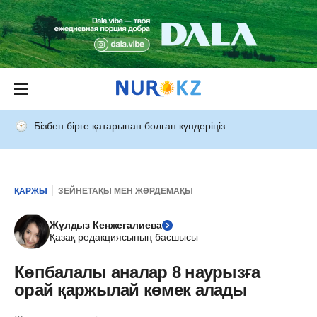
Бізбен бірге қатарынан болған күндеріңіз
ҚАРЖЫ
ЗЕЙНЕТАҚЫ МЕН ЖӘРДЕМАҚЫ
Жұлдыз Кенжегалиева
Қазақ редакциясының басшысы
Көпбалалы аналар 8 наурызға
орай қаржылай көмек алады