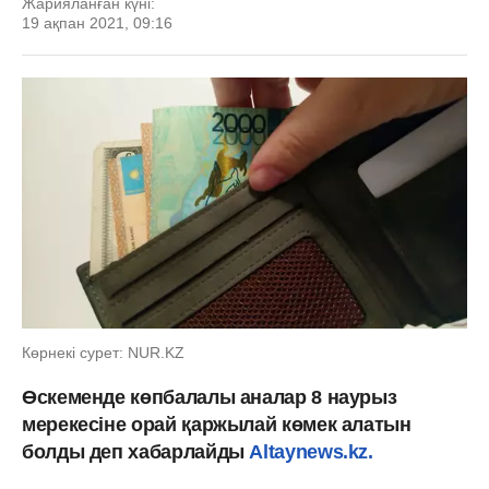
Жарияланған күні:
19 ақпан 2021, 09:16
Көрнекі сурет: NUR.KZ
Өскеменде көпбалалы аналар 8 наурыз
мерекесіне орай қаржылай көмек алатын
болды деп хабарлайды
Altaynews.kz.