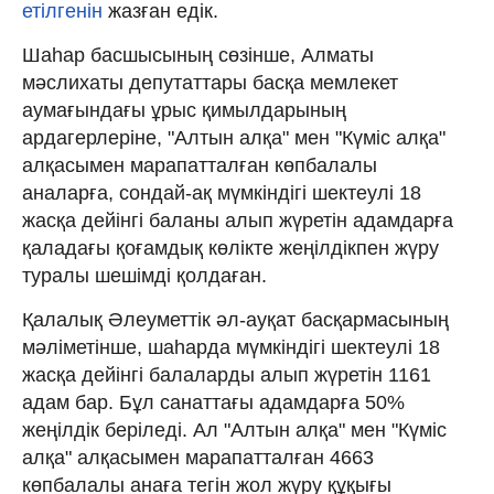
етілгенін
жазған едік.
Шаһар басшысының сөзінше, Алматы
мәслихаты депутаттары басқа мемлекет
аумағындағы ұрыс қимылдарының
ардагерлеріне, "Алтын алқа" мен "Күміс алқа"
алқасымен марапатталған көпбалалы
аналарға, сондай-ақ мүмкіндігі шектеулі 18
жасқа дейінгі баланы алып жүретін адамдарға
қаладағы қоғамдық көлікте жеңілдікпен жүру
туралы шешімді қолдаған.
Қалалық Әлеуметтік әл-ауқат басқармасының
мәліметінше, шаһарда мүмкіндігі шектеулі 18
жасқа дейінгі балаларды алып жүретін 1161
адам бар. Бұл санаттағы адамдарға 50%
жеңілдік беріледі. Ал "Алтын алқа" мен "Күміс
алқа" алқасымен марапатталған 4663
көпбалалы анаға тегін жол жүру құқығы