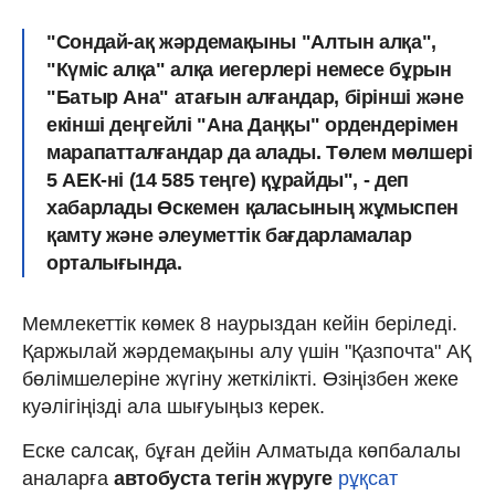
"Сондай-ақ жәрдемақыны "Алтын алқа",
"Күміс алқа" алқа иегерлері немесе бұрын
"Батыр Ана" атағын алғандар, бірінші және
екінші деңгейлі "Ана Даңқы" ордендерімен
марапатталғандар да алады. Төлем мөлшері
5 АЕК-ні (14 585 теңге) құрайды", - деп
хабарлады Өскемен қаласының жұмыспен
қамту және әлеуметтік бағдарламалар
орталығында.
Мемлекеттік көмек 8 наурыздан кейін беріледі.
Қаржылай жәрдемақыны алу үшін "Қазпочта" АҚ
бөлімшелеріне жүгіну жеткілікті. Өзіңізбен жеке
куәлігіңізді ала шығуыңыз керек.
Еске салсақ, бұған дейін Алматыда көпбалалы
аналарға
автобуста тегін жүруге
рұқсат