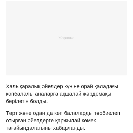
Халықаралық әйелдер күніне орай қаладағы
көпбалалы аналарға ақшалай жәрдемақы
берілетін болды.
Төрт және одан да көп балаларды тәрбиелеп
отырған әйелдерге қаржылай көмек
тағайындалатыны хабарланды.