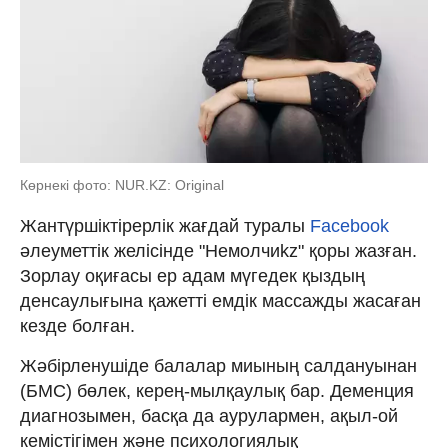
Көрнекі фото: NUR.KZ: Original
Жантүршіктірерлік жағдай туралы
Facebook
әлеуметтік желісінде "Немолчиkz" қоры жазған.
Зорлау оқиғасы ер адам мүгедек қыздың
денсаулығына қажетті емдік массажды жасаған
кезде болған.
Жәбірленушіде балалар миының салдануынан
(БМС) бөлек, керең-мылқаулық бар. Деменция
диагнозымен, басқа да аурулармен, ақыл-ой
кемістігімен және психологиялық