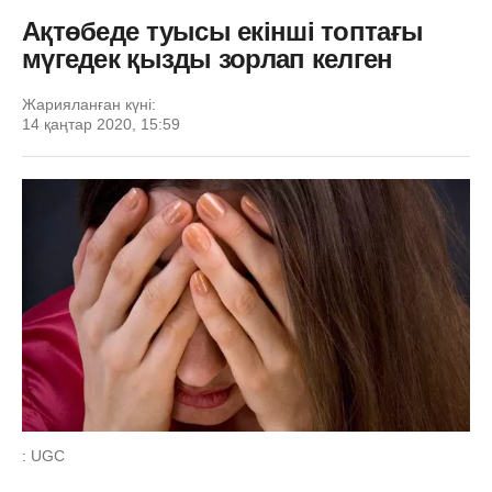
Ақтөбеде туысы екінші топтағы
мүгедек қызды зорлап келген
Жарияланған күні:
14 қаңтар 2020, 15:59
: UGC