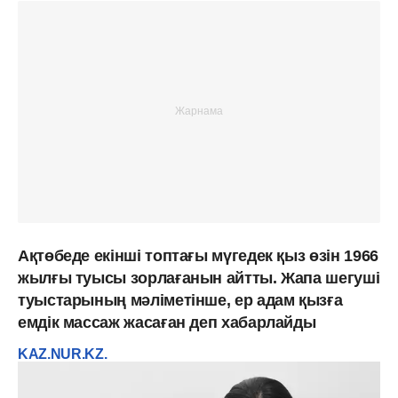
Ақтөбеде екінші топтағы мүгедек қыз өзін 1966
жылғы туысы зорлағанын айтты. Жапа шегуші
туыстарының мәліметінше, ер адам қызға
емдік массаж жасаған деп хабарлайды
KAZ.NUR.KZ.