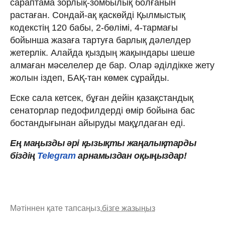
сараптама зорлық-зомбылық болғанын
растаған. Сондай-ақ қаскөйді Қылмыстық
кодекстің 120 бабы, 2-бөлімі, 4-тармағы
бойынша жазаға тартуға барлық дәлелдер
жетерлік. Алайда қыздың жақындары шеше
алмаған мәселелер де бар. Олар әділдікке жету
жолын іздеп, БАҚ-тан көмек сұрайды.
Еске сала кетсек, бұған дейін қазақстандық
сенаторлар педофилдерді өмір бойына бас
бостандығынан айыруды мақұлдаған еді.
Ең маңызды әрі қызықты жаңалықтарды
біздің
Telegram
арнамыздан оқыңыздар!
Мәтіннен қате тапсаңыз,
бізге жазыңыз