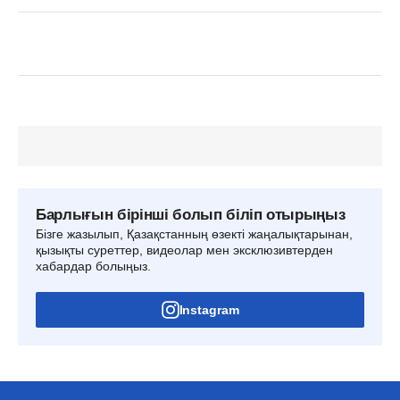
Барлығын бірінші болып біліп отырыңыз
Бізге жазылып, Қазақстанның өзекті жаңалықтарынан,
қызықты суреттер, видеолар мен эксклюзивтерден
хабардар болыңыз.
Instagram