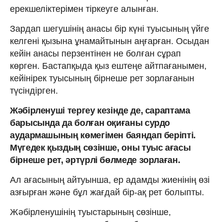
ерекшеліктерімен тіркеуге алынған.
Зардап шегушінің анасы бір күні туысының үйге
келгені қызына ұнамайтынын аңғарған. Осыдан
кейін анасы перзентінен не болған сұрап
көрген. Бастапқыда қыз ештеңе айтпағанымен,
кейінірек туысының бірнеше рет зорлағанын
түсіндірген.
Жәбірленуші тергеу кезінде де, сараптама
барысында да болған оқиғаны сурдо
аудармашының көмегімен баяндап беріпті.
Мүгедек қыздың сөзінше, оны туыс ағасы
бірнеше рет, әртүрлі бөлмеде зорлаған.
Ал ағасының айтуынша, ер адамды жиенінің өзі
азғырған және бұл жағдай бір-ақ рет болыпты.
Жәбірленушінің туыстарының сөзінше,