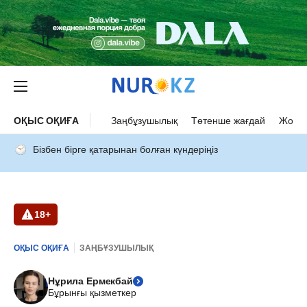
ОҚЫС ОҚИҒА
Заңбұзушылық
Төтенше жағдай
Жол а
Бізбен бірге қатарынан болған күндеріңіз
18+
ОҚЫС ОҚИҒА
ЗАҢБҰЗУШЫЛЫҚ
Нұрила Ермекбай
Бұрынғы қызметкер