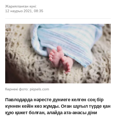
Жарияланған күні:
12 наурыз 2021, 08:35
Көрнекі фото: piqsels.com
Павлодарда нәресте дүниеге келген соң бір
күннен кейін көз жұмды. Оған шұғыл түрде қан
құю қажет болған, алайда ата-анасы діни