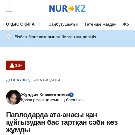
ОҚЫС ОҚИҒА
Заңбұзушылық
Төтенше жағдай
Жол а
Бізбен бірге қатарынан болған күндеріңіз
18+
ДЕНСАУЛЫҚ
АНА БАҚЫТЫ
Жұлдыз Кенжегалиева
Қазақ редакциясының басшысы
Павлодарда ата-анасы қан
құйғызудан бас тартқан сәби көз
жұмды