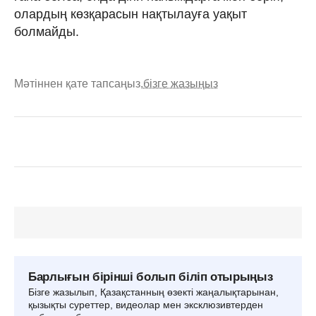
олардың көзқарасын нақтылауға уақыт
болмайды.
Мәтіннен қате тапсаңыз,
бізге жазыңыз
Барлығын бірінші болып біліп отырыңыз
Бізге жазылып, Қазақстанның өзекті жаңалықтарынан,
қызықты суреттер, видеолар мен эксклюзивтерден