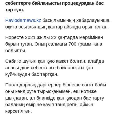
себептерге байланысты процедурадан бас
тартқан.
Pavlodarnews.kz
басылымының хабарлауынша,
оқиға осы жылдың қаңтар айында орын алған.
Нәресте 2021 жылы 22 қаңтарда мерзімінен
бұрын туған. Оның салмағы 700 грамм ғана
болыпты.
Сәбиге шұғыл қан құю қажет болған, алайда
анасы діни себептерге байланысты қан
құйғызудан бас тартқан.
Павлодарлық дәрігерлер бірнеше сағат бойы
оны көндіруге тырысқанымен, еш нәтиже
шықпаған, ал бланкіде қан құюдан бас тарту
баланың өміріне қауіп төндіретіні айқын
көрсетілген.