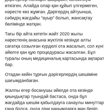
өткізген. Алайда олар қан құйып үлгермеген,
нәресте көз жұмған. Дәрігердің айтуынша,
сәбидің жағдайы "ауыр" болып, жансақтау
бөлімінде жатқан.
Тағы бір айта кететін жайт 2020 жылы
нәрестенің анасына жүктілік кезінде алты
сағатқа созылған күрделі ота жасалып, сол күні
әйелге қан құю процедурасы жасалған. Бұл
туралы оның медициналық картасында ақпарат
бар.
Отадан кейін тұрғын дәрігерлердің шешіміне
шағымданбаған.
Жалпы егер босанушы әйелде ота кезінде
қиындықтар туындай бастаса, онда бұл
жағдайда шешім қабылдауға санаулы минуттар
ғана болса, онда діни нанымдарға мән беріп,