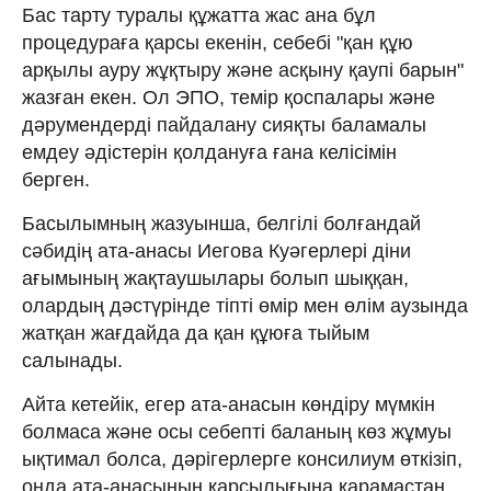
Бас тарту туралы құжатта жас ана бұл
процедураға қарсы екенін, себебі "қан құю
арқылы ауру жұқтыру және асқыну қаупі барын"
жазған екен. Ол ЭПО, темір қоспалары және
дәрумендерді пайдалану сияқты баламалы
емдеу әдістерін қолдануға ғана келісімін
берген.
Басылымның жазуынша, белгілі болғандай
сәбидің ата-анасы Иегова Куәгерлері діни
ағымының жақтаушылары болып шыққан,
олардың дәстүрінде тіпті өмір мен өлім аузында
жатқан жағдайда да қан құюға тыйым
салынады.
Айта кетейік, егер ата-анасын көндіру мүмкін
болмаса және осы себепті баланың көз жұмуы
ықтимал болса, дәрігерлерге консилиум өткізіп,
онда ата-анасының қарсылығына қарамастан,