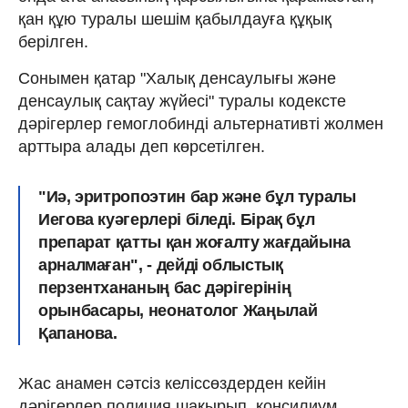
қан құю туралы шешім қабылдауға құқық
берілген.
Сонымен қатар "Халық денсаулығы және
денсаулық сақтау жүйесі" туралы кодексте
дәрігерлер гемоглобинді альтернативті жолмен
арттыра алады деп көрсетілген.
"Иә, эритропоэтин бар және бұл туралы
Иегова куәгерлері біледі. Бірақ бұл
препарат қатты қан жоғалту жағдайына
арналмаған", - дейді облыстық
перзентхананың бас дәрігерінің
орынбасары, неонатолог Жаңылай
Қапанова.
Жас анамен сәтсіз келіссөздерден кейін
дәрігерлер полиция шақырып, консилиум