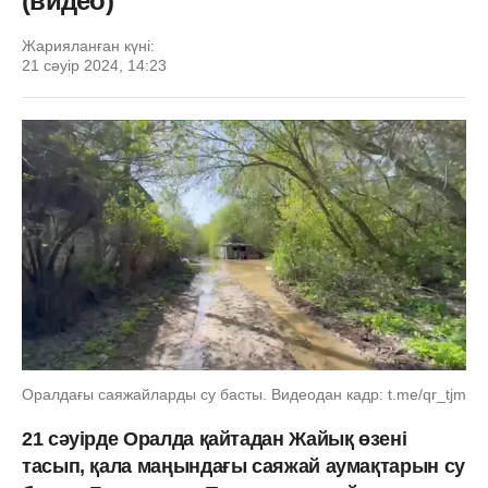
(видео)
Жарияланған күні:
21 сәуір 2024, 14:23
Оралдағы саяжайларды су басты. Видеодан кадр: t.me/qr_tjm
21 сәуірде Оралда қайтадан Жайық өзені
тасып, қала маңындағы саяжай аумақтарын су