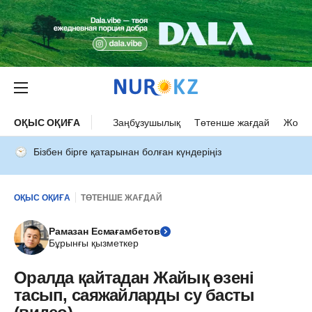
ОҚЫС ОҚИҒА
Заңбұзушылық
Төтенше жағдай
Жол а
Бізбен бірге қатарынан болған күндеріңіз
ОҚЫС ОҚИҒА
ТӨТЕНШЕ ЖАҒДАЙ
Рамазан Есмағамбетов
Бұрынғы қызметкер
Оралда қайтадан Жайық өзені
тасып, саяжайларды су басты