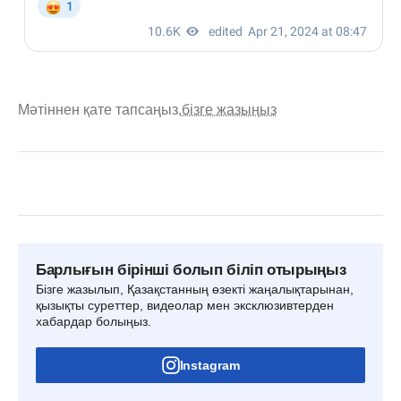
Мәтіннен қате тапсаңыз,
бізге жазыңыз
Барлығын бірінші болып біліп отырыңыз
Бізге жазылып, Қазақстанның өзекті жаңалықтарынан,
қызықты суреттер, видеолар мен эксклюзивтерден
хабардар болыңыз.
Instagram