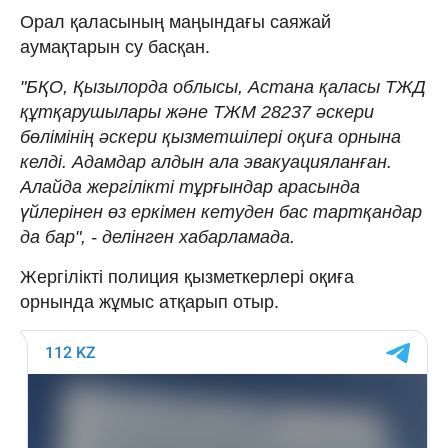
Орал қаласының маңындағы саяжай
аумақтарын су басқан.
"БҚО, Қызылорда облысы, Астана қаласы ТЖД
құтқарушылары және ТЖМ 28237 әскери
бөлімінің әскери қызметшілері оқиға орнына
келді. Адамдар алдын ала эвакуацияланған.
Алайда жергілікті тұрғындар арасында
үйлерінен өз еркімен кетуден бас тартқандар
да бар", - делінген хабарламада.
Жергілікті полиция қызметкерлері оқиға
орнында жұмыс атқарып отыр.