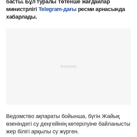
басты. Бұл туралы Төтенше жағдайлар
министрлігі
Telegram-дағы
ресми арнасында
хабарлады.
Ведомство ақпараты бойынша, бүгін Жайық
өзеніндегі су деңгейінің көтерілуіне байланысты
жер білігі арқылы су жүрген.