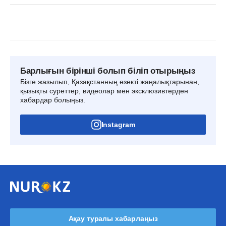
Барлығын бірінші болып біліп отырыңыз
Бізге жазылып, Қазақстанның өзекті жаңалықтарынан,
қызықты суреттер, видеолар мен эксклюзивтерден
хабардар болыңыз.
Instagram
Ақау туралы хабарлаңыз