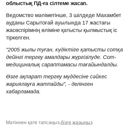
облыстық ПД-ға сілтеме жасап.
Ведомство мәліметінше, 3 шілдеде Махамбет
ауданы Сарытоғай ауылында 17 жастағы
жасөспірімнің өліміне қатысты қылмыстық іс
тіркелген.
"2005 жылы туған, күдіктіге қатысты сотқа
дейінгі тергеу амалдары жүргізілуде. Сот-
медициналық сараптамасы тағайындалды.
Өзге ақпарат тергеу мүддесіне сәйкес
жариялауға жатпайды", - делінген
хабарламада.
Мәтіннен қате тапсаңыз,
бізге жазыңыз