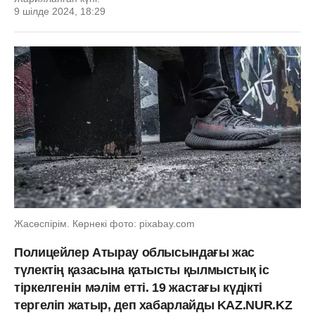
9 шілде 2024, 18:29
Жасөспірім. Көрнекі фото: pixabay.com
Полицейлер Атырау облысындағы жас
түлектің қазасына қатысты қылмыстық іс
тіркелгенін мәлім етті. 19 жастағы күдікті
тергеліп жатыр, деп хабарлайды KAZ.NUR.KZ