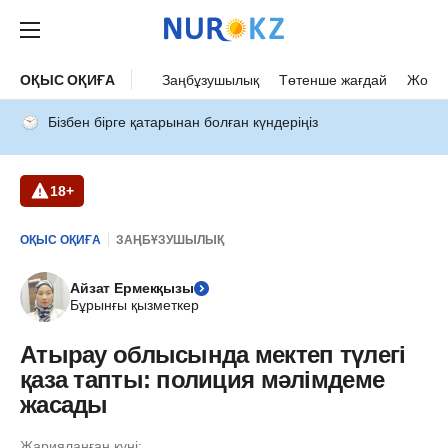
ОҚЫС ОҚИҒА
Заңбұзушылық
Төтенше жағдай
Жол а
Бізбен бірге қатарынан болған күндеріңіз
18+
ОҚЫС ОҚИҒА
ЗАҢБҰЗУШЫЛЫҚ
Айзат Ермекқызы
Бұрынғы қызметкер
Атырау облысында мектеп түлегі
қаза тапты: полиция мәлімдеме
жасады
Жарияланған күні: