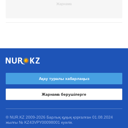
Ақау туралы хабарлаңыз
Жарнама берушілерге
® NUR.KZ 2009-2026 Барлық құқық қорғалған 01.08.2024
жылғы № KZ43VPY00098001 куәлік.