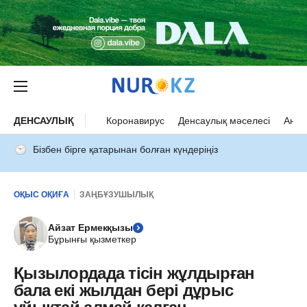
ДЕНСАУЛЫҚ
Коронавирус
Денсаулық мәселесі
Ана 
Бізбен бірге қатарынан болған күндеріңіз
ОҚЫС ОҚИҒА
ЗАҢБҰЗУШЫЛЫҚ
Айзат Ермекқызы
Бұрынғы қызметкер
Қызылордада тісін жұлдырған
бала екі жылдан бері дұрыс