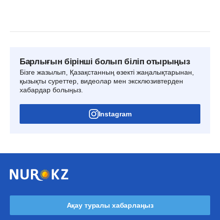
Барлығын бірінші болып біліп отырыңыз
Бізге жазылып, Қазақстанның өзекті жаңалықтарынан,
қызықты суреттер, видеолар мен эксклюзивтерден
хабардар болыңыз.
Instagram
Ақау туралы хабарлаңыз