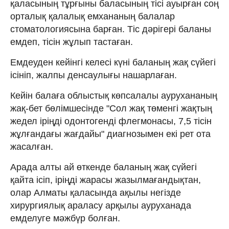
қаласының тұрғыны баласының тісі ауырған соң
орталық қалалық емхананың балалар
стоматологиясына барған. Тіс дәрігері баланы
емдеп, тісін жұлып тастаған.
Емдеуден кейінгі келесі күні баланың жақ сүйегі
ісініп, жалпы денсаулығы нашарлаған.
Кейін балаға облыстық көпсалалы аурухананың
жақ-бет бөлімшесінде "Сол жақ төменгі жақтың
жедел іріңді одонтогенді флегмонасы, 7,5 тісін
жұлғандағы жағдайы" диагнозымен екі рет ота
жасалған.
Арада алты ай өткенде баланың жақ сүйегі
қайта ісіп, іріңді жарасы жазылмағандықтан,
олар Алматы қаласында ақылы негізде
хирургиялық араласу арқылы ауруханада
емделуге мәжбүр болған.