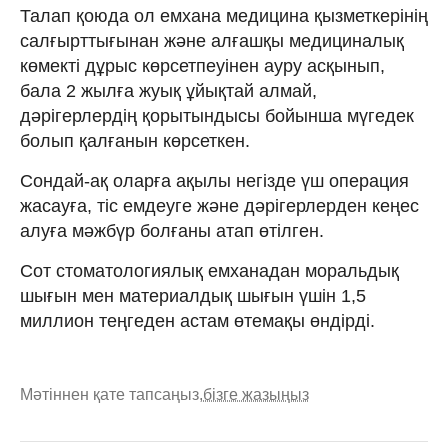
Талап қоюда ол емхана медицина қызметкерінің
салғырттығынан және алғашқы медициналық
көмекті дұрыс көрсетпеуінен ауру асқынып,
бала 2 жылға жуық ұйықтай алмай,
дәрігерлердің қорытындысы бойынша мүгедек
болып қалғанын көрсеткен.
Сондай-ақ оларға ақылы негізде үш операция
жасауға, тіс емдеуге және дәрігерлерден кеңес
алуға мәжбүр болғаны атап өтілген.
Сот стоматологиялық емханадан моральдық
шығын мен материалдық шығын үшін 1,5
миллион теңгеден астам өтемақы өндірді.
Мәтіннен қате тапсаңыз,
бізге жазыңыз