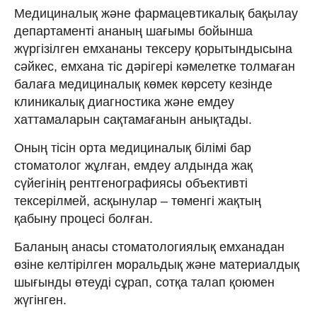
Медициналық және фармацевтикалық бақылау
департаменті ананың шағымы бойынша
жүргізілген емхананы тексеру қорытындысына
сәйкес, емхана тіс дәрігері кәмелетке толмаған
балаға медициналық көмек көрсету кезінде
клиникалық диагностика және емдеу
хаттамаларын сақтамағанын анықтады.
Оның тісін орта медициналық білімі бар
стоматолог жұлған, емдеу алдында жақ
сүйегінің рентгенографиясы объективті
тексерілмей, асқынулар – төменгі жақтың
қабыну процесі болған.
Баланың анасы стоматологиялық емханадан
өзіне келтірілген моральдық және материалдық
шығынды өтеуді сұрап, сотқа талап қоюмен
жүгінген.