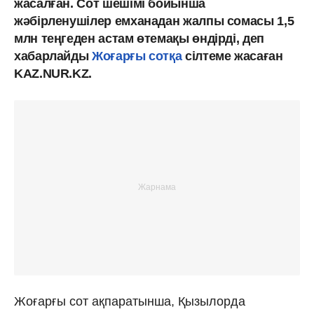
жасалған. Сот шешімі бойынша
жәбірленушілер емханадан жалпы сомасы 1,5
млн теңгеден астам өтемақы өндірді, деп
хабарлайды
Жоғарғы сотқа
сілтеме жасаған
KAZ.NUR.KZ.
Жоғарғы сот ақпаратынша, Қызылорда