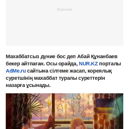
Махаббатсыз дүние бос деп Абай Құнанбаев
бекер айтпаған. Осы орайда,
NUR.KZ
порталы
AdMe.ru
сайтына сілтеме жасап, кореялық
суретшінің махаббат туралы суреттерін
назарға ұсынады.