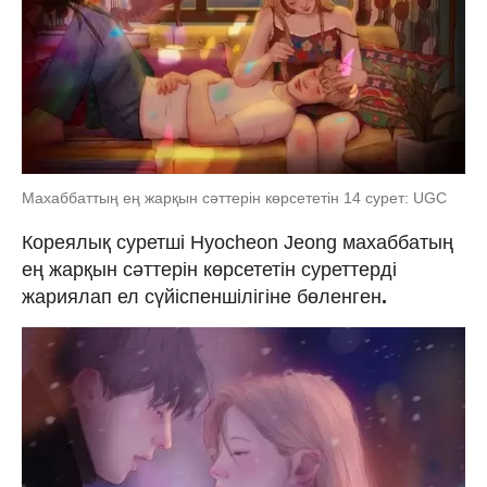
Махаббаттың ең жарқын сәттерін көрсететін 14 сурет: UGC
Кореялық суретші Hyocheon Jeong махаббатың
ең жарқын сәттерін көрсететін суреттерді
жариялап ел сүйіспеншілігіне бөленген
.