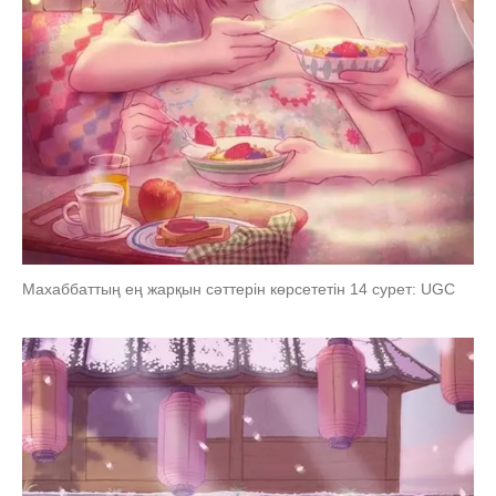
Махаббаттың ең жарқын сәттерін көрсететін 14 сурет: UGC