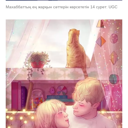
Махаббаттың ең жарқын сәттерін көрсететін 14 сурет: UGC