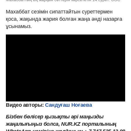
Махаббат сезімін сипаттайтын суреттермен
қоса, жақында жария болған жаңа әнді назарға
ұсынамыз.
Видео авторы:
Сандуғаш Ноғаева
Бізбен бөлісер қызықты әрі маңызды
жаңалығыңыз болса, NUR.KZ порталының