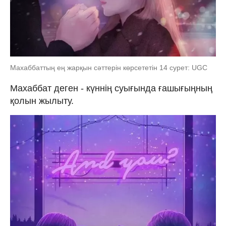
Махаббаттың ең жарқын сәттерін көрсететін 14 сурет: UGC
Махаббат деген - күннің суығында ғашығыңның
қолын жылыту.