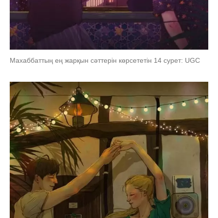
Махаббаттың ең жарқын сәттерін көрсететін 14 сурет: UGC