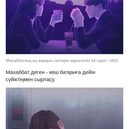
Махаббаттың ең жарқын сәттерін көрсететін 14 сурет: UGC
Махаббат деген - кеш батқанға дейін
сүйіктіңмен сырласу.