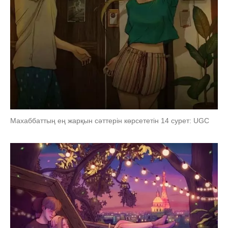
Махаббаттың ең жарқын сәттерін көрсететін 14 сурет: UGC