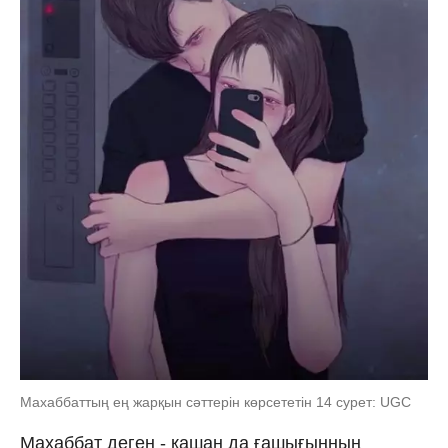
Махаббаттың ең жарқын сәттерін көрсететін 14 сурет: UGC
Махаббат деген - қашан да ғашығыңның