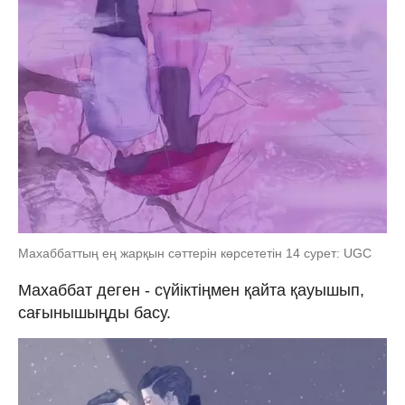
Махаббаттың ең жарқын сәттерін көрсететін 14 сурет: UGC
Махаббат деген - сүйіктіңмен қайта қауышып,
сағынышыңды басу.