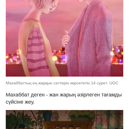
Махаббаттың ең жарқын сәттерін көрсететін 14 сурет: UGC
Махаббат деген - жан жарың әзірлеген тағамды
сүйсіне жеу.