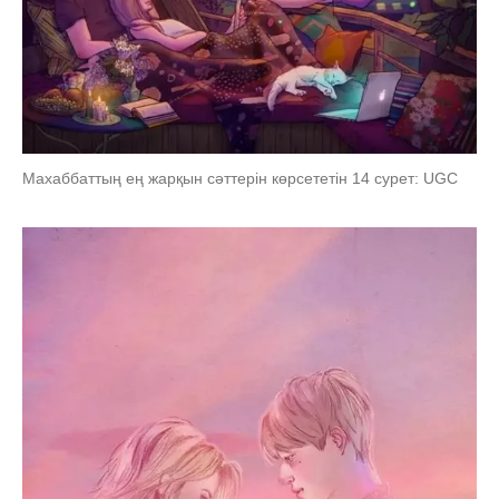
Махаббаттың ең жарқын сәттерін көрсететін 14 сурет: UGC