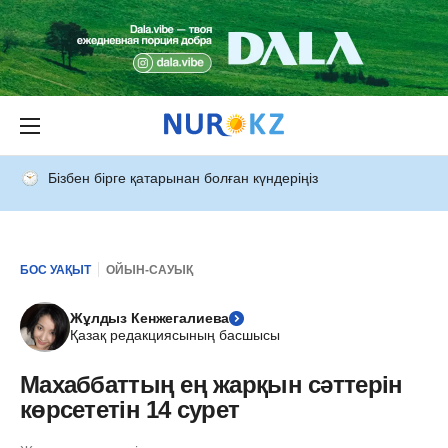
Бізбен бірге қатарынан болған күндеріңіз
БОС УАҚЫТ
ОЙЫН-САУЫҚ
Жұлдыз Кенжегалиева
Қазақ редакциясының басшысы
Махаббаттың ең жарқын сәттерін
көрсететін 14 сурет