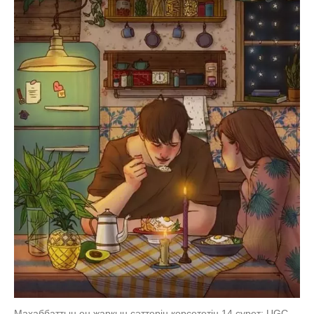
Махаббаттың ең жарқын сәттерін көрсететін 14 сурет: UGC