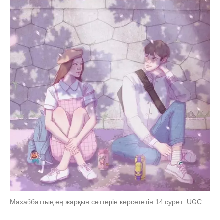
Махаббаттың ең жарқын сәттерін көрсететін 14 сурет: UGC