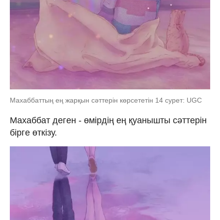
Махаббаттың ең жарқын сәттерін көрсететін 14 сурет: UGC
Махаббат деген - өмірдің ең қуанышты сәттерін
бірге өткізу.