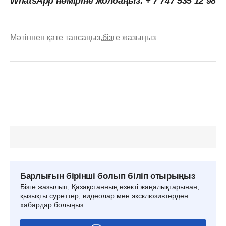
WhatsApp нөміріне жолдаңыз: + 7 747 535 12 98
Мәтіннен қате тапсаңыз,
бізге жазыңыз
Барлығын бірінші болып біліп отырыңыз
Бізге жазылып, Қазақстанның өзекті жаңалықтарынан,
қызықты суреттер, видеолар мен эксклюзивтерден
хабардар болыңыз.