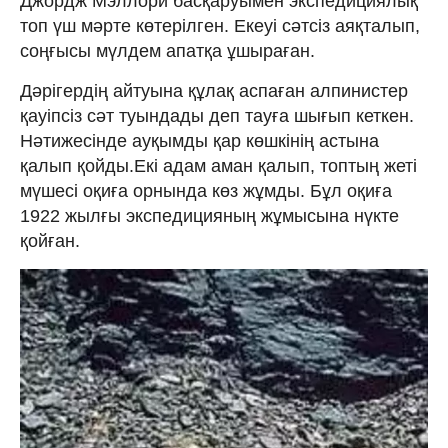
Джордж Мэллори басқаруымен экспедициялық
топ үш мәрте көтерілген. Екеуі сәтсіз аяқталып,
соңғысы мүлдем апатқа ұшыраған.
Дәрігердің айтуына құлақ аспаған алпинистер
қауіпсіз сәт туындады деп тауға шығып кеткен.
Нәтижесінде ауқымды қар көшкінің астына
қалып қойды.Екі адам аман қалып, топтың жеті
мүшесі оқиға орнында көз жұмды. Бұл оқиға
1922 жылғы экспедицияның жұмысына нүкте
қойған.