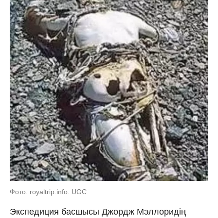
Фото: royaltrip.info: UGC
Экспедиция басшысы Джордж Мэллоридің