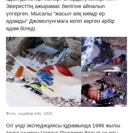
Эвересттің ажырамас бөлігіне айналып
үлгерген. Мысалы "жасыл аяқ киімді ер
адамды" Джомолунгмаға келіп көрген әрбір
адам біледі.
Фото: royaltrip.info: UGC
Ол үнді экспедициясы құрамында 1996 жылы
тауға шыққан Цеванг Палджор болып шықты.