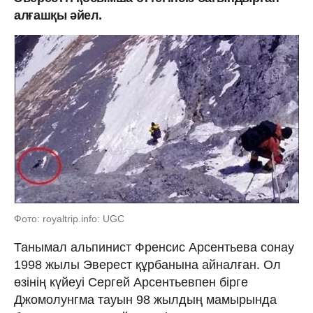
алғашқы әйел.
Фото: royaltrip.info: UGC
Танымал альпинист Френсис Арсентьева сонау
1998 жылы Эверест құрбанына айналған. Ол
өзінің күйеуі Сергей Арсентьевпен бірге
Джомолунгма тауын 98 жылдың мамырында