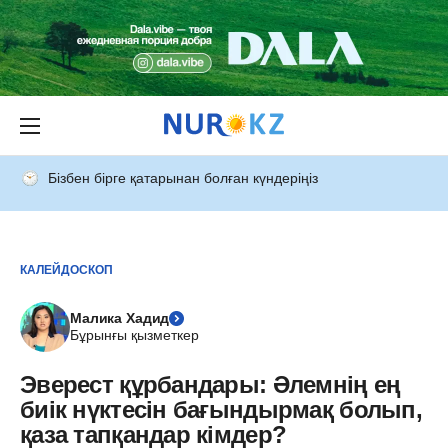
Бізбен бірге қатарынан болған күндеріңіз
КАЛЕЙДОСКОП
Малика Хадид
Бұрынғы қызметкер
Эверест құрбандары: Әлемнің ең
биік нүктесін бағындырмақ болып,
қаза тапқандар кімдер?