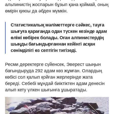
альпинистің жоспарын бұзып қана қоймай, оның
өмірін қиюы да әбден мүмкін.
Статистикалық мәліметтерге сәйкес, тауға
шығуға қарағанда одан түскен кезінде адам
өлімі көбірек болады. Оған алпинистердің
шыңды бағындырғаннан кейінгі асқан
сенімділігі өз септігін тигізеді.
Ресми деректерге сүйенсек, Эверест шыңын
бағындыруда 292 адам көз жұмған. Олардың
көбісі сол қалып қойған жерлерінде жата
береді. Себебі мұндай биіктіктен адам денесін
алып кету үлкен шығынға ұшыратады.