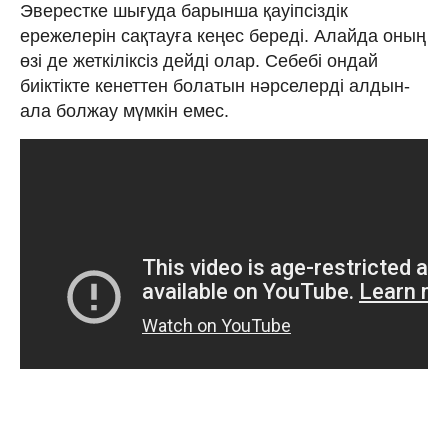
Эверестке шығуда барынша қауіпсіздік
ережелерін сақтауға кеңес береді. Алайда оның
өзі де жеткіліксіз дейді олар. Себебі ондай
биіктікте кенеттен болатын нәрселерді алдын-
ала болжау мүмкін емес.