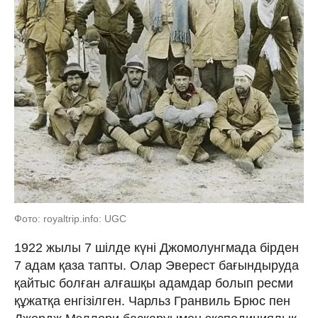
Фото: royaltrip.info: UGC
1922 жылы 7 шілде күні Джомолунгмада бірден
7 адам қаза тапты. Олар Эверест бағындыруда
қайтыс болған алғашқы адамдар болып ресми
құжатқа енгізілген. Чарльз Гранвиль Брюс пен