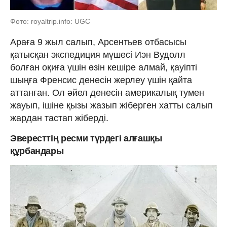
Фото: royaltrip.info: UGC
Араға 9 жыл салып, Арсентьев отбасысы
қатысқан экспедиция мүшесі Иэн Вудолл
болған оқиға үшін өзін кешіре алмай, қауіпті
шыңға Френсис денесін жерлеу үшін қайта
аттанған. Ол әйел денесін америкалық тумен
жауып, ішіне қызы жазып жіберген хатты салып
жардан тастап жіберді.
Эвересттің ресми түрдегі алғашқы
құрбандары