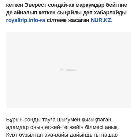
кеткен Эверест сондай-ақ марқұмдар бейітіне
де айналып кеткен сыңайлы деп хабарлайды
royaltrip.info-ға
сілтеме жасаған
NUR.KZ.
Бұрын-соңды тауға шығумен қызықпаған
адамдар оның егжей-тегжейін білмесі анық.
Күрт бұзылған ауа-райы дайындығы нашар