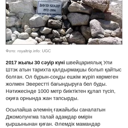
Фото: royaltrip.info: UGC
2017 жылы 30 сәуір күні
швейцариялық Ули
Штэк атын тарихта қалдырмақшы болып қайтыс
болған. Ол бұрын-соңды ешкім жүріп көрмеген
жолмен Эверестті бағындыруға бел буды.
Нәтижесінде 1000 метр биіктіктен құлап түсіп,
оқиға орнында жан тапсырды.
Осылайша әлемнің ғажайыбы саналатын
Джомолунгма талай адамдар өмірін
қыршынынан қиған. Әлемдік мамандар