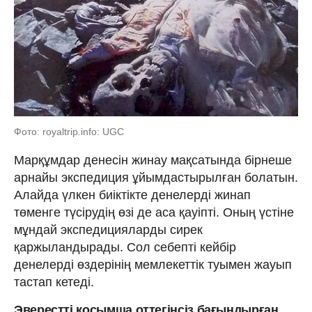
Фото: royaltrip.info: UGC
Марқұмдар денесін жинау мақсатында бірнеше
арнайы экспедиция ұйымдастырылған болатын.
Алайда үлкен биіктікте денелерді жинап
төменге түсірудің өзі де аса қауіпті. Оның үстіне
мұндай экспедицияларды сирек
қаржыландырады. Сол себепті кейбір
денелерді өздерінің мемлекеттік туымен жауып
тастап кетеді.
Эверестті қосымша оттегінсіз бағындырған