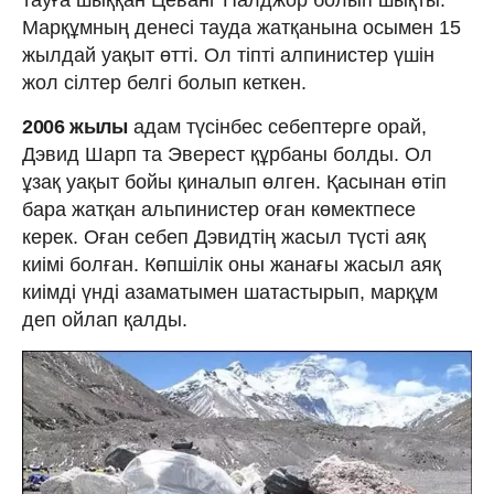
Марқұмның денесі тауда жатқанына осымен 15
жылдай уақыт өтті. Ол тіпті алпинистер үшін
жол сілтер белгі болып кеткен.
2006 жылы
адам түсінбес себептерге орай,
Дэвид Шарп та Эверест құрбаны болды. Ол
ұзақ уақыт бойы қиналып өлген. Қасынан өтіп
бара жатқан альпинистер оған көмектпесе
керек. Оған себеп Дэвидтің жасыл түсті аяқ
киімі болған. Көпшілік оны жанағы жасыл аяқ
киімді үнді азаматымен шатастырып, марқұм
деп ойлап қалды.