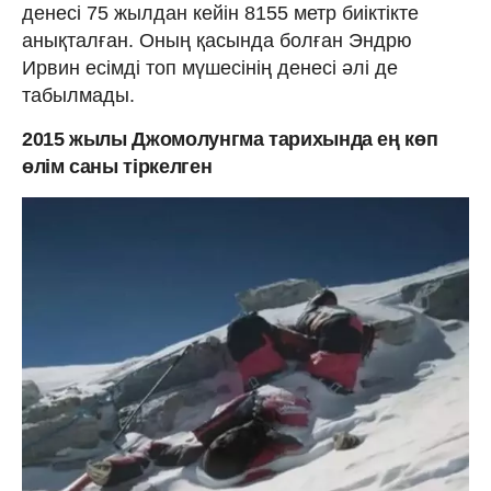
денесі 75 жылдан кейін 8155 метр биіктікте
анықталған. Оның қасында болған Эндрю
Ирвин есімді топ мүшесінің денесі әлі де
табылмады.
2015 жылы Джомолунгма тарихында ең көп
өлім саны тіркелген