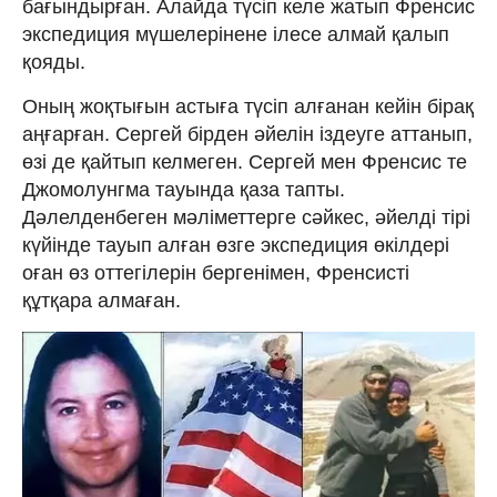
бағындырған. Алайда түсіп келе жатып Френсис
экспедиция мүшелерінене ілесе алмай қалып
қояды.
Оның жоқтығын астыға түсіп алғанан кейін бірақ
аңғарған. Сергей бірден әйелін іздеуге аттанып,
өзі де қайтып келмеген. Сергей мен Френсис те
Джомолунгма тауында қаза тапты.
Дәлелденбеген мәліметтерге сәйкес, әйелді тірі
күйінде тауып алған өзге экспедиция өкілдері
оған өз оттегілерін бергенімен, Френсисті
құтқара алмаған.