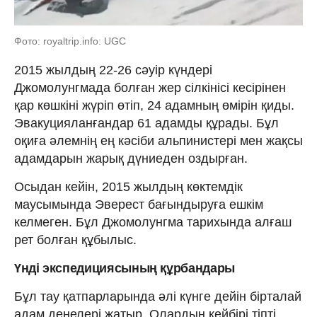
Фото: royaltrip.info: UGC
2015 жылдың 22-26 сәуір күндері
Джомолунгмада болған жер сілкінісі кесірінен
қар көшкіні жүріп өтіп, 24 адамның өмірін қиды.
Эвакуцияланғандар 61 адамды құрады. Бұл
оқиға әлемнің ең кәсіби альпинистері мен жақсы
адамдарын жарық дүниеден оздырған.
Осыдан кейін, 2015 жылдың көктемдік
маусымында Эверест бағындыруға ешкім
келмеген. Бұл Джомолунгма тарихында алғаш
рет болған құбылыс.
Үнді экспедициясының құрбандары
Бұл тау қатпарларында әлі күнге дейін бірталай
адам денелері жатыр. Олардың кейбірі тіпті