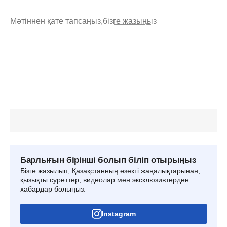
Мәтіннен қате тапсаңыз,
бізге жазыңыз
Барлығын бірінші болып біліп отырыңыз
Бізге жазылып, Қазақстанның өзекті жаңалықтарынан,
қызықты суреттер, видеолар мен эксклюзивтерден
хабардар болыңыз.
Instagram