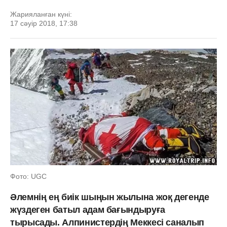
Жарияланған күні:
17 сәуір 2018, 17:38
Фото: UGC
Әлемнің ең биік шыңын жылына жоқ дегенде
жүздеген батыл адам бағындыруға
тырысады. Алпинистердің Меккесі саналып