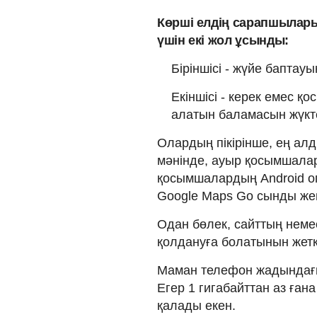
Көрші елдің сарапшылары
үшін екі жол ұсынды:
Біріншісі - жүйе баптауы
Екіншісі - керек емес 
алатын баламасын жүкт
Олардың пікірінше, ең ал
мәнінде, ауыр қосымшалар
қосымшалардың Android оп
Google Maps Go сынды жеңі
Одан бөлек, сайттың немес
қолдануға болатынын жеткі
Маман телефон жадындағы
Егер 1 гигабайттан аз ға
қалады екен.