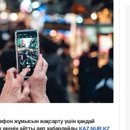
лефон жұмысын жақсарту үшін қандай
 екенін айтты деп хабарлайды
KAZ.NUR.KZ