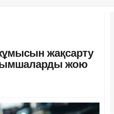
жұмысын жақсарту
осымшаларды жою