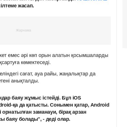
ілтеме жасап.
жет емес әрі көп орын алатын қосымшаларды
сартуға көмектеседі.
ліндегі сағат, ауа райы, жаңалықтар да
тені анықталды.
ндар баяу жұмыс істейді. Бұл iOS
roid-қа да қатысты. Сонымен қатар, Android
 орнатылған заманауи, бірақ арзан
баяу болады", - деді олар.