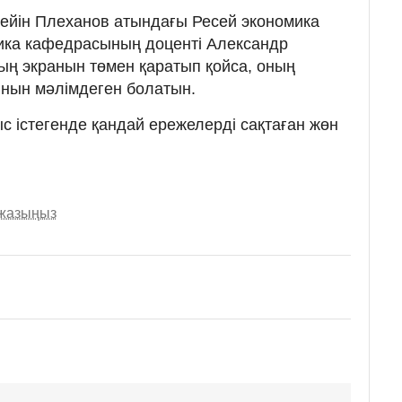
 дейін Плеханов атындағы Ресей экономика
тика кафедрасының доценті Александр
ң экранын төмен қаратып қойса, оның
тынын мәлімдеген болатын.
с істегенде қандай ережелерді сақтаған жөн
.
 жазыңыз