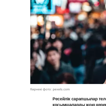
Көрнекі фото: pexels.com
Ресейлік сарапшылар те
қосымшаларды жою керек