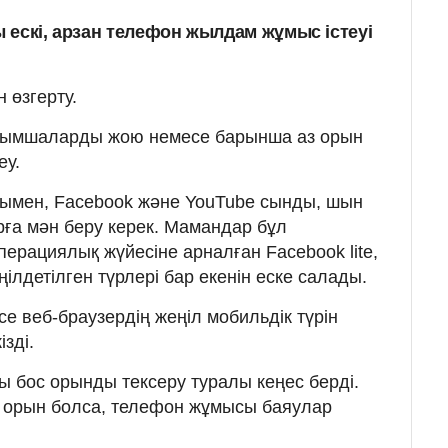
 ескі, арзан телефон жылдам жұмыс істеуі
н өзгерту.
қосымшаларды жою немесе барынша аз орын
еу.
дымен, Facebook және YouTube сынды, шын
ға мән беру керек. Мамандар бұл
ерациялық жүйесіне арналған Facebook lite,
лдетілген түрлері бар екенін еске салады.
е веб-браузердің жеңіл мобильдік түрін
зді.
 бос орынды тексеру туралы кеңес берді.
на орын болса, телефон жұмысы баяулар