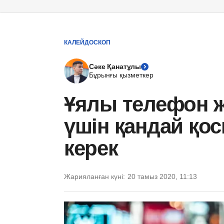
КАЛЕЙДОСКОП
Сәке Қанатұлы
Бұрынғы қызметкер
Ұялы телефон 
үшін қандай қ
керек
Жарияланған күні:
20 тамыз 2020, 11:13