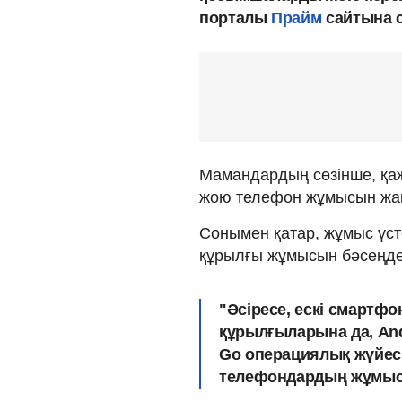
порталы
Прайм
сайтына с
Мамандардың сөзінше, қа
жою телефон жұмысын жақ
Сонымен қатар, жұмыс үсте
құрылғы жұмысын бәсеңде
"Әсіресе, ескі смартфо
құрылғыларына да, And
Go операциялық жүйесі
телефондардың жұмысы 