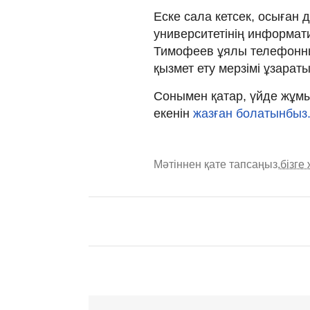
Еске сала кетсек, осыған
университетінің информа
Тимофеев ұялы телефонны
қызмет ету мерзімі ұзара
Сонымен қатар, үйде жұмы
екенін
жазған болатынбыз
Мәтіннен қате тапсаңыз,
бізге