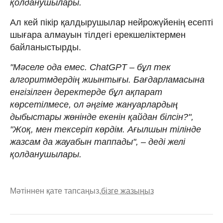
қолданушылары.
Ал кей пікір қалдырушылар нейрожүйенің есепті
шығара алмауын тілдегі ерекшеліктермен
байланыстырды.
"Мәселе ода емес. ChatGPT – бұл тек
алгоритмдердің жиынтығы. Бағдарламасына
енгізілген деректерде бұл ақпарат
көрсетілмесе, ол әңгіме жануарлардың
дыбыстары жөнінде екенін қайдан білсін?",
"Жоқ, мен тексеріп көрдім. Ағылшын тілінде
жазсам да жауабын таппады", – деді желі
қолданушылары.
Мәтіннен қате тапсаңыз,
бізге жазыңыз