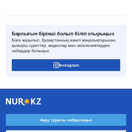
Барлығын бірінші болып біліп отырыңыз
Бізге жазылып, Қазақстанның өзекті жаңалықтарынан,
қызықты суреттер, видеолар мен эксклюзивтерден
хабардар болыңыз.
Instagram
Ақау туралы хабарлаңыз