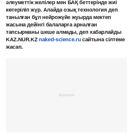
әлеуметтік желілер мен БАҚ беттерінде жиі
көтеріліп жүр. Алайда озық технология деп
танылған бұл нейрожүйе жуырда мектеп
жасына дейінгі балаларға арналған
тапсырманы шеше алмады, деп хабарлайды
KAZ.NUR.KZ
naked-science.ru
сайтына сілтеме
жасап.