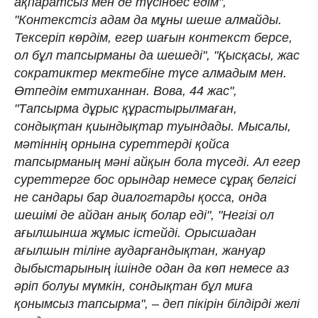
ақпаратсыз мен де түсінбес едім",
"Контекстсіз адам да мұны шеше алмайды.
Тексеріп көрдім, егер шағын контекст берсе,
ол бұл тапсырманы да шешеді", "Қысқасы, жас
сократиктер мектебіне түсе алмадым мен.
Өтпедім емтиханнан. Вова, 44 жас",
"Тапсырма дұрыс құрастырылмаған,
сондықтан қиындықтар туындады. Мысалы,
мәтіннің орнына суреттерді қойса
тапсырманың мәні айқын бола түседі. Ал егер
суреттерге бос орындар немесе сұрақ белгісі
не сандары бар диалогтарды қосса, онда
шешімі де айдан анық болар еді", "Негізі ол
ағылшынша жұмыс істейді. Орысшадан
ағылшын тіліне аударғандықтан, жануар
дыбыстарының ішінде одан да көп немесе аз
әріп болуы мүмкін, сондықтан бұл миға
қонымсыз тапсырма", – деп пікірін білдірді желі