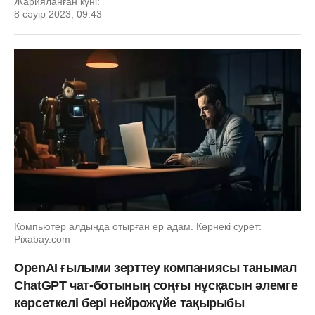
Жарияланған күні:
8 сәуір 2023, 09:43
Компьютер алдында отырған ер адам. Көрнекі сурет:
Pixabay.com
OpenAI ғылыми зерттеу компаниясы танымал
ChatGPT чат-ботының соңғы нұсқасын әлемге
көрсеткелі бері нейрожүйе тақырыбы