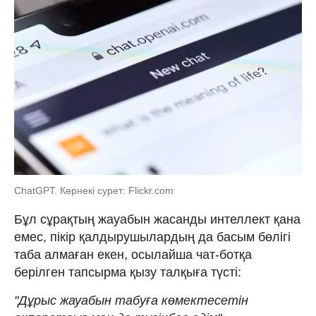
ChatGPT. Көрнекі сурет: Flickr.com
Бұл сұрақтың жауабын жасанды интеллект қана
емес, пікір қалдырушылардың да басым бөлігі
таба алмаған екен, осылайша чат-ботқа
берілген тапсырма қызу талқыға түсті:
"Дұрыс жауабын табуға көмектесетін