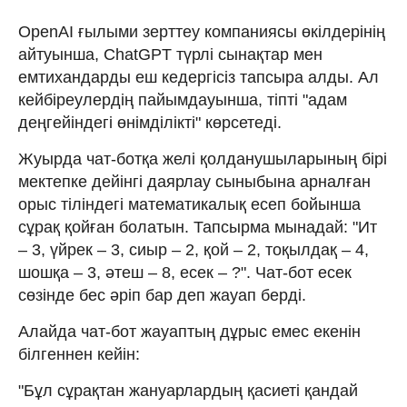
OpenAI ғылыми зерттеу компаниясы өкілдерінің
айтуынша, ChatGPT түрлі сынақтар мен
емтихандарды еш кедергісіз тапсыра алды. Ал
кейбіреулердің пайымдауынша, тіпті "адам
деңгейіндегі өнімділікті" көрсетеді.
Жуырда чат-ботқа желі қолданушыларының бірі
мектепке дейінгі даярлау сыныбына арналған
орыс тіліндегі математикалық есеп бойынша
сұрақ қойған болатын. Тапсырма мынадай: "Ит
– 3, үйрек – 3, сиыр – 2, қой – 2, тоқылдақ – 4,
шошқа – 3, әтеш – 8, есек – ?". Чат-бот есек
сөзінде бес әріп бар деп жауап берді.
Алайда чат-бот жауаптың дұрыс емес екенін
білгеннен кейін:
"Бұл сұрақтан жануарлардың қасиеті қандай