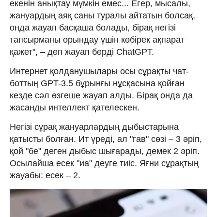
екенін анықтау мүмкін емес... Егер, мысалы,
жануардың аяқ саны туралы айтатын болсақ,
онда жауап басқаша болады, бірақ негізі
тапсырманы орындау үшін көбірек ақпарат
қажет", – деп жауап берді ChatGPT.
Интернет қолданушылары осы сұрақты чат-
боттың GPT-3.5 бұрынғы нұсқасына қойған
кезде сәл өзгеше жауап алды. Бірақ онда да
жасанды интеллект қателескен.
Негізі сұрақ жануарлардың дыбыстарына
қатысты болған. Ит үреді, ал "гав" сөзі – 3 әріп,
қой "бе" деген дыбыс шығарады, демек 2 әріп.
Осылайша есек "иа" деуге тиіс. Яғни сұрақтың
жауабы: есек – 2.