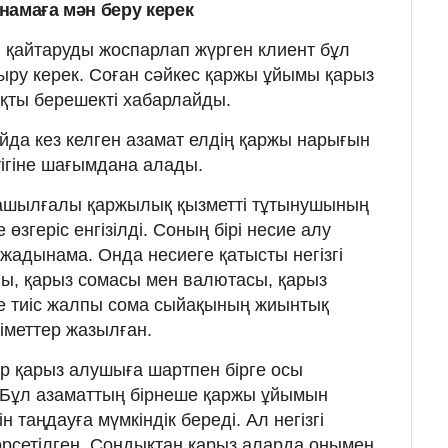
намаға мән беру керек
 қайтаруды жоспарлап жүрген клиент бұл
дыру керек. Соған сәйкес қаржы ұйымы қарыз
ақты берешекті хабарлайды.
йда кез келген азамат елдің қаржы нарығын
тігіне шағымдана алады.
ік ашылғалы қаржылық қызметті тұтынушының
өзгеріс енгізілді. Соның бірі несие алу
й жадынама. Онда несиеге қатысты негізгі
ы, қарыз сомасы мен валютасы, қарыз
уге тиіс жалпы сома сыйақының жиынтық
іметтер жазылған.
ер қарыз алушыға шартпен бірге осы
 Бұл азаматтың бірнеше қаржы ұйымын
 таңдауға мүмкіндік береді. Ал негізгі
көрсетілген. Сондықтан қарыз аларда онымен