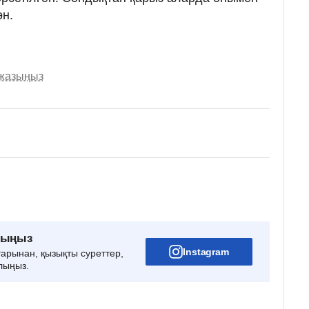
өн.
 жазыңыз
рыңыз
Instagram
тарынан, қызықты суреттер,
лыңыз.