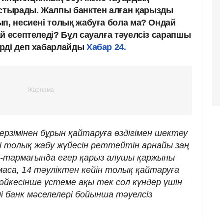
тырады. Жалпы банктен алған қарызды
п, несиені толық жабуға бола ма? Ондай
й есептеледі? Бұл сауалға тәуелсіз сарапшы
рді деп хабарлайды
Хабар 24.
мерзімінен бұрын қайтаруға өздігімен шектеу
і толық жабу жүйесін реттейтін арнайы заң
7-тармағында егер қарыз алушы қаржыны
аса, 14 тәуліктен кейін толық қайтаруға
әйкесінше үстеме ақы тек сол күндер үшін
еді банк мәселелері бойынша тәуелсіз