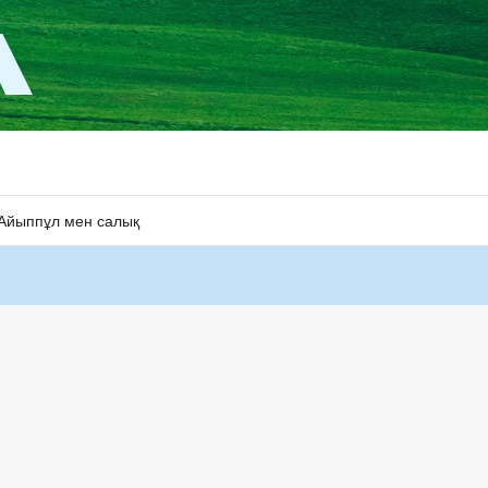
Айыппұл мен салық