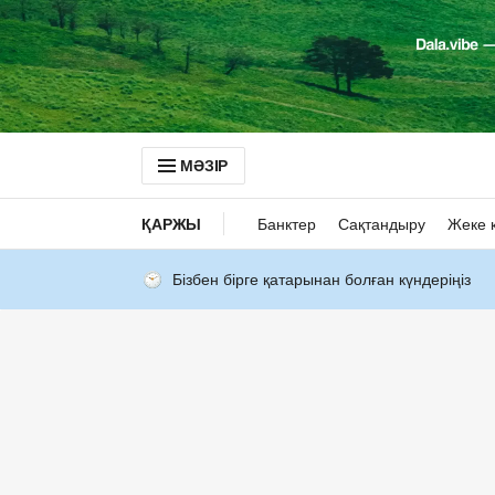
МӘЗІР
ҚАРЖЫ
Банктер
Сақтандыру
Жеке 
Бізбен бірге қатарынан болған күндеріңіз