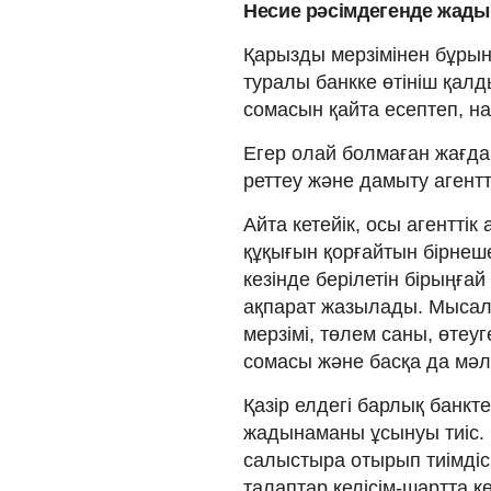
Несие рәсімдегенде жады
Қарызды мерзімінен бұрын
туралы банкке өтініш қал
сомасын қайта есептеп, н
Егер олай болмаған жағда
реттеу және дамыту агент
Айта кетейік, осы агентт
құқығын қорғайтын бірнеше 
кезінде берілетін бірыңға
ақпарат жазылады. Мысал
мерзімі, төлем саны, өте
сомасы және басқа да мәл
Қазір елдегі барлық банкт
жадынаманы ұсынуы тиіс.
салыстыра отырып тиімдісін
талаптар келісім-шартта 