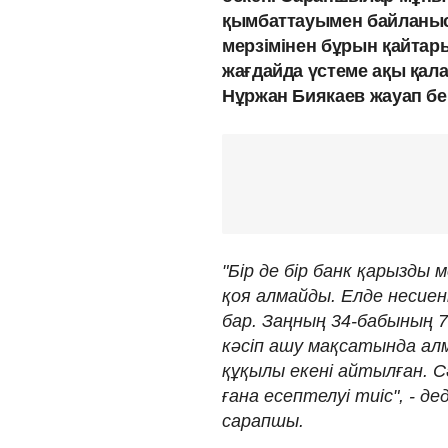
қымбаттауымен байланыс
мерзімінен бұрын қайтары
жағдайда үстеме ақы қала
Нұржан Биякаев жауап бе
"Бір де бір банк қарызды 
қоя алмайды. Елде несиен
бар. Заңның 34-бабының 
кәсіп ашу мақсатында алм
құқылы екені айтылған. С
ғана есептелуі тиіс", - д
сарапшы.