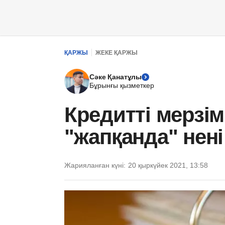
ҚАРЖЫ
ЖЕКЕ ҚАРЖЫ
Сәке Қанатұлы
Бұрынғы қызметкер
Кредитті мерзі
"жапқанда" нені
Жарияланған күні:
20 қыркүйек 2021, 13:58