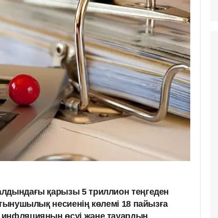
алдындағы қарызы 5 триллион теңгеден
ұтынушылық несиенің көлемі 18 пайызға
 инфляцияның өсуі және тауардың