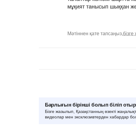
мұқият танысып шыққан ж
Мәтіннен қате тапсаңыз,
бізге
Барлығын бірінші болып біліп оты
Бізге жазылып, Қазақстанның өзекті жаңалық
видеолар мен эксклюзивтерден хабардар бо