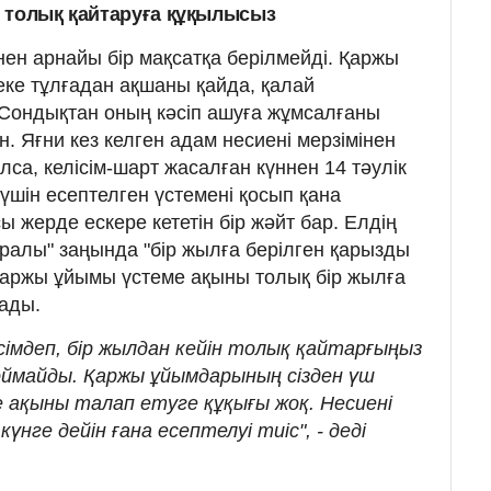
ін толық қайтаруға құқылысыз
нен арнайы бір мақсатқа берілмейді. Қаржы
ке тұлғадан ақшаны қайда, қалай
Сондықтан оның кәсіп ашуға жұмсалғаны
н. Яғни кез келген адам несиені мерзімінен
лса, келісім-шарт жасалған күннен 14 тәулік
 үшін есептелген үстемені қосып қана
ы жерде ескере кететін бір жәйт бар. Елдің
уралы" заңында "бір жылға берілген қарызды
қаржы ұйымы үстеме ақыны толық бір жылға
лады.
сімдеп, бір жылдан кейін толық қайтарғыңыз
 қоймайды. Қаржы ұйымдарының сізден үш
 ақыны талап етуге құқығы жоқ. Несиені
үнге дейін ғана есептелуі тиіс", - деді