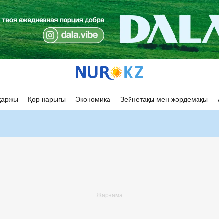
қаржы
Қор нарығы
Экономика
Зейнетақы мен жәрдемақы