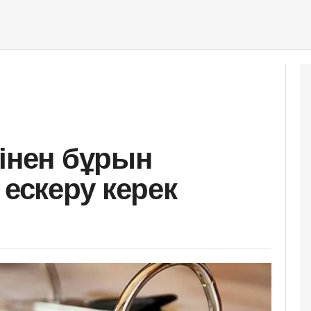
мінен бұрын
 ескеру керек