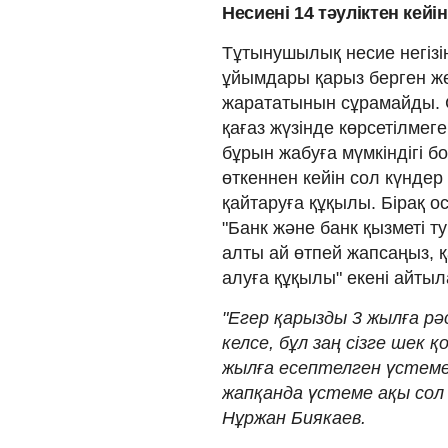
Несиені 14 тәуліктен кей
Тұтынушылық несие негізі
ұйымдары қарыз берген же
жарататынын сұрамайды. 
қағаз жүзінде көрсетілмеге
бұрын жабуға мүмкіндігі бо
өткеннен кейін сол күндер
қайтаруға құқылы. Бірақ ос
"Банк және банк қызметі т
алты ай өтпей жапсаңыз, 
алуға құқылы" екені айты
"Егер қарызды 3 жылға рә
келсе, бұл заң сізге шек
жылға есептелген үстеме
жапқанда үстеме ақы сол к
Нұржан Биякаев.