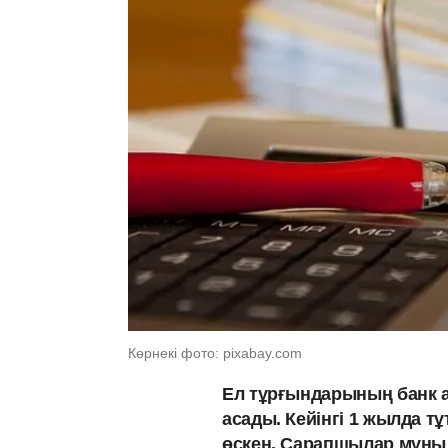
Көрнекі фото: pixabay.com
Ел тұрғындарының банк 
асады. Кейінгі 1 жылда т
өскен. Сарапшылар мұны