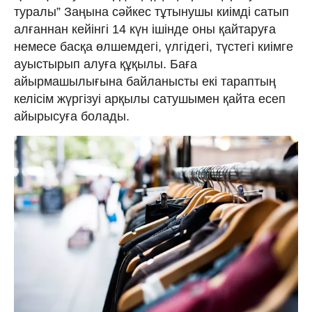
туралы” Заңына сәйкес тұтынушы киімді сатып
алғаннан кейінгі 14 күн ішінде оны қайтаруға
немесе басқа өлшемдегі, үлгідегі, түстегі киімге
ауыстырып алуға құқылы. Баға
айырмашылығына байланысты екі тараптың
келісім жүргізуі арқылы сатушымен қайта есеп
айырысуға болады.