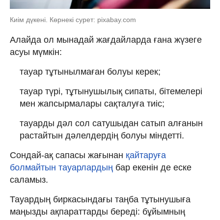
Киім дүкені. Көрнекі сурет: pixabay.com
Алайда ол мынадай жағдайларда ғана жүзеге
асуы мүмкін:
тауар тұтынылмаған болуы керек;
тауар түрі, тұтынушылық сипаты, бітемелері
мен жапсырмалары сақталуға тиіс;
тауарды дәл сол сатушыдан сатып алғанын
растайтын дәлелдердің болуы міндетті.
Сондай-ақ сапасы жағынан
қайтаруға
болмайтын тауарлардың
бар екенін де еске
саламыз.
Тауардың биркасындағы таңба тұтынушыға
маңызды ақпараттарды береді: бұйымның