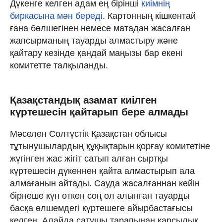
Дүкенге келген адам ең бірінші
киімнің
биркасына мән береді
. Картонның кішкентай
ғана бөлшегінен немесе матадан жасалған
жапсырманың тауарды алмастыру және
қайтару кезінде қандай маңызы бар екені
комитетте талқыланды.
Қазақстандық азамат киілген
күртешесін қайтарып бере алмады
Мәселен Солтүстік Қазақстан облысы
тұтынушылардың құқықтарын қорғау комитетіне
жүгінген жас жігіт сатып алған сыртқы
күртешесін дүкеннен қайта алмастырып ала
алмағанын айтады. Сауда жасалғаннан кейін
бірнеше күн өткен соң ол алынған тауарды
басқа өлшемдегі күртешеге айырбастағысы
келген. Алайда сатушы тарапынан қарсылық