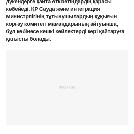
дүкендерге қайта өткізетіндердің қарасы
көбейеді. ҚР Сауда және интеграция
Министрлігінің тұтынушылардың құқығын
корғау комитеті мамандарының айтуынша,
бұл көбінесе кешкі көйлектерді кері қайтаруға
қатысты болады.