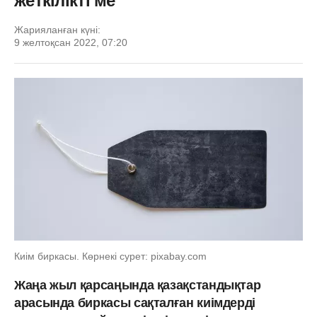
жеткілікті ме
Жарияланған күні:
9 желтоқсан 2022, 07:20
Киім биркасы. Көрнекі сурет: pixabay.com
Жаңа жыл қарсаңында қазақстандықтар
арасында биркасы сақталған киімдерді