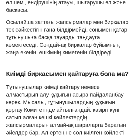
өлшемі, өндірушінің атауы, шығарушы ел және
басқасы.
Осылайша заттағы жапсырмалар мен биркалар
тек сәйкестігін ғана білдірмейді, сонымен қатар
тұтынушыға басқа тауарды таңдауға
көмектеседі. Сондай-ақ биркалар бұйымның
жаңа екенін, ешкімнің кимегенін білдіреді.
Киімді биркасымен қайтаруға бола ма?
Тұтынушылар киімді қайтару немесе
алмастырып алу құқығын асыра пайдаланбау
керек. Мысалы, тұтынушылардың құқығын
қорғау Комитетінде айтылғандай, қазіргі күні
сатып алған кешкі көйлектердің
жапсырмаларын алмай-ақ шараларға баратын
әйелдер бар. Ал ертеңіне сол киілген көйлекті