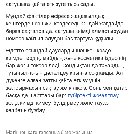
сатушыға қайта өткізуге тырысады.
Мұндай фактілер әсіресе жаңажылдық
кештерден соң жиі кездеседі. Ондай жағдайда
бирка сақталса да, сатушы киімді алмастырудан
немесе қайтып алудан бас тартуға құқылы.
Әдетте осындай дауларды шешкен кезде
киімде тердің, майдың және косметика іздерінің
бар-жоғы тексеріледі. Сондықтан да тауардың
тұтынылғанын дәлелдеу қиынға соқпайды. Ал
дүкенге алған затты қайта өткізу үшін
жапсырмасын сақтау жеткіліксіз. Сонымен қатар
басқа да шарттары бар:
түбіртекті жоғалтпау
,
жаңа киімді кимеу, бүлдірмеу және тауар
келбетін бұзбау.
Мәтіннен қате тапсаңыз,
бізге жазыңыз