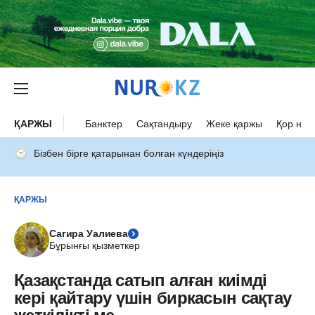
ҚАРЖЫ
Банктер
Сақтандыру
Жеке қаржы
Қор нар
Бізбен бірге қатарынан болған күндеріңіз
ҚАРЖЫ
Сагира Уалиева
Бұрынғы қызметкер
Қазақстанда сатып алған киімді
кері қайтару үшін биркасын сақтау