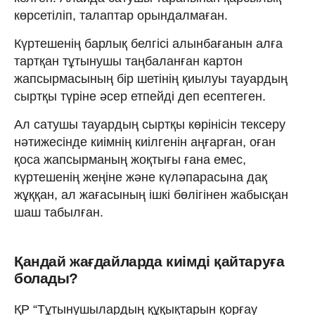
көрсетіліп, талаптар орындалмаған.
Күртешенің барлық белгісі алынбағанын алға
тартқан тұтынушы таңбаланған картон
жапсырмасының бір шетінің қиылуы тауардың
сыртқы түріне әсер етпейді деп есептеген.
Ал сатушы тауардың сыртқы көрінісін тексеру
нәтижесінде киімнің киілгенін аңғарған, оған
қоса жапсырманың жоқтығы ғана емес,
күртешенің жеңіне және күләпарасына дақ
жұққан, ал жағасының ішкі бөлігінен жабысқан
шаш табылған.
Қандай жағдайларда киімді қайтаруға
болады?
ҚР “Тұтынушылардың құқықтарын қорғау