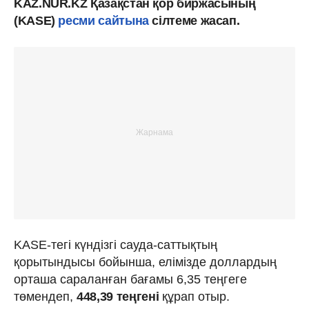
KAZ.NUR.KZ Қазақстан қор биржасының
(KASE)
ресми сайтына
сілтеме жасап.
KASE-тегі күндізгі сауда-саттықтың
қорытындысы бойынша, елімізде доллардың
орташа сараланған бағамы 6,35 теңгеге
төмендеп,
448,39
теңгені
құрап отыр.