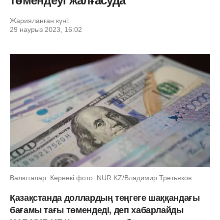
төмендеуі жалғасуда
Жарияланған күні:
29 наурыз 2023, 16:02
Валюталар. Көрнекі фото: NUR.KZ/Владимир Третьяков
Қазақстанда доллардың теңгеге шаққандағы
бағамы тағы төмендеді, деп хабарлайды