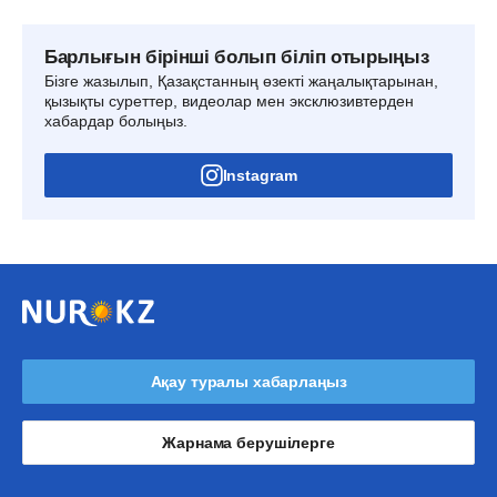
Барлығын бірінші болып біліп отырыңыз
Бізге жазылып, Қазақстанның өзекті жаңалықтарынан,
қызықты суреттер, видеолар мен эксклюзивтерден
хабардар болыңыз.
Instagram
Ақау туралы хабарлаңыз
Жарнама берушілерге