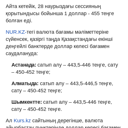
Айта кетейік, 28 наурыздағы сессияның
қорытындысы бойынша 1 доллар - 455 теңге
болған еді.
NUR.KZ
-
тегі валюта бағамы мәліметтеріне
сүйенсек, қазіргі таңда Қазақстандағы екінші
деңгейлі банктерде доллар келесі бағамен
саудалануда:
Астанада:
сатып алу – 443,5-446 теңге, сату
– 450-452 теңге;
Алматыда:
сатып алу – 443,5-446,5 теңге,
сату – 450-452 теңге;
Шымкентте:
сатып алу – 443,5-446 теңге,
сату – 450-452 теңге.
Ал
Kurs.kz
сайтының дерегінше, валюта
айырбастау пунктерінде доллар келесі бағамен