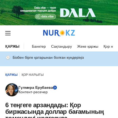
ҚАРЖЫ
Банктер
Сақтандыру
Жеке қаржы
Қор нар
Бізбен бірге қатарынан болған күндеріңіз
ҚАРЖЫ
ҚОР НАРЫҒЫ
Гүлмира Ерубаева
Контент-ресечер
6 теңгеге арзандады: Қор
биржасында доллар бағамының