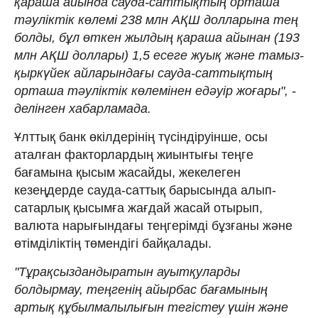
қараша айында сауда-саттықтың орташа
тәуліктік көлемі 238 млн АҚШ долларына тең
болды, бұл өткен жылдың қараша айынан (193
млн АҚШ доллары) 1,5 есеге жуық және тамыз-
қыркүйек айларындағы сауда-саттықтың
орташа тәуліктік көлемінен едәуір жоғары", -
делінген хабарламада.
Ұлттық банк өкілдерінің түсіндіруінше, осы
аталған факторлардың жиынтығы теңге
бағамына қысым жасайды, жекелеген
кезеңдерде сауда-саттық барысында алып-
сатарлық қысымға жағдай жасай отырып,
валюта нарығындағы теңгерімді бұзғаны және
өтімділіктің төмендігі байқалады.
"Тұрақсыздандыратын ауытқуларды
болдырмау, теңгенің айырбас бағамының
артық құбылмалылығын тегістеу үшін және