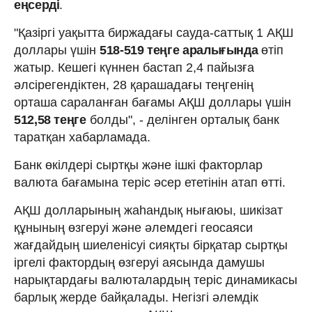
еңсерді
.
"Қазіргі уақытта биржадағы сауда-саттық 1 АҚШ
доллары үшін
518-519 теңге аралығында
өтіп
жатыр. Кешегі күннен бастап 2,4 пайызға
әлсірегендіктен, 28 қарашадағы теңгенің
орташа сараланған бағамы АҚШ доллары үшін
512,58 теңге
болды", - делінген орталық банк
таратқан хабарламада.
Банк өкілдері сыртқы және ішкі факторлар
валюта бағамына теріс әсер ететінін атап өтті.
АҚШ долларының жаһандық нығаюы, шикізат
құнының өзгеруі және әлемдегі геосаяси
жағдайдың шиеленісуі сияқты бірқатар сыртқы
іргелі фактордың өзгеруі аясында дамушы
нарықтардағы валюталардың теріс динамикасы
барлық жерде байқалады. Негізгі әлемдік