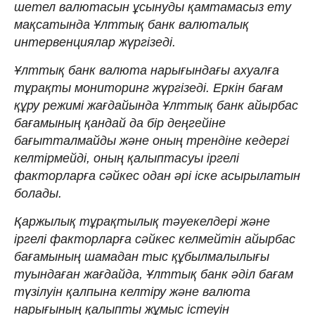
шетел валютасын ұсынуды қамтамасыз ету
мақсатында Ұлттық банк валюталық
интервенциялар жүргізеді.
Ұлттық банк валюта нарығындағы ахуалға
тұрақты мониторинг жүргізеді. Еркін бағам
құру режимі жағдайында Ұлттық банк айырбас
бағамының қандай да бір деңгейіне
бағытталмайды және оның трендіне кедергі
келтірмейді, оның қалыптасуы іргелі
факторларға сәйкес одан әрі іске асырылатын
болады.
Қаржылық тұрақтылық тәуекелдері және
іргелі факторларға сәйкес келмейтін айырбас
бағамының шамадан тыс құбылмалылығы
туындаған жағдайда, Ұлттық банк әділ бағам
түзілуін қалпына келтіру және валюта
нарығының қалыпты жұмыс істеуін