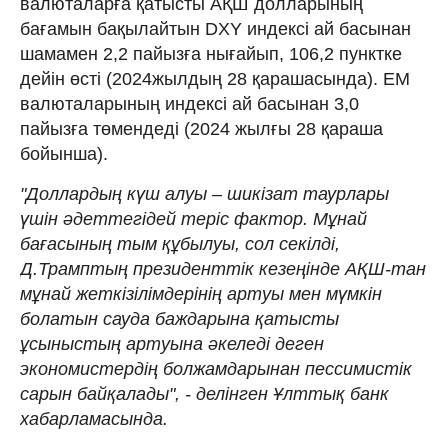
валюталарға қатысты АҚШ долларының
бағамын бақылайтын DXY индексі ай басынан
шамамен 2,2 пайызға нығайып, 106,2 пунктке
дейін өсті (2024жылдың 28 қарашасында). ЕМ
валюталарының индексі ай басынан 3,0
пайызға төмендеді (2024 жылғы 28 қараша
бойынша).
"Доллардың күш алуы – шикізат таурлары
үшін әдеттегідей теріс фактор. Мұнай
бағасының тым құбылуы, сол секілді,
Д.Трамптың президенттік кезеңінде АҚШ-тан
мұнай жеткізілімдерінің артуы мен мүмкін
болатын сауда баждарына қатысты
ұсыныстың артуына әкеледі деген
экономистердің болжамдарынан пессимистік
сарын байқалады", - делінген Ұлттық банк
хабарламасында.