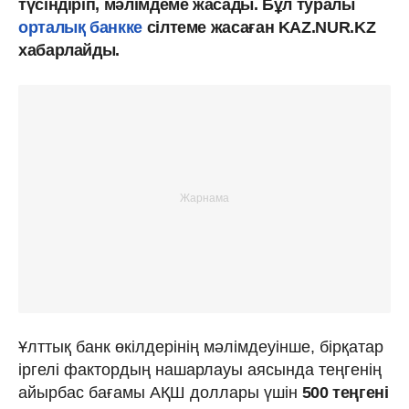
түсіндіріп, мәлімдеме жасады. Бұл туралы
орталық банкке
сілтеме жасаған KAZ.NUR.KZ
хабарлайды.
Ұлттық банк өкілдерінің мәлімдеуінше, бірқатар
іргелі фактордың нашарлауы аясында теңгенің
айырбас бағамы АҚШ доллары үшін
500 теңгені