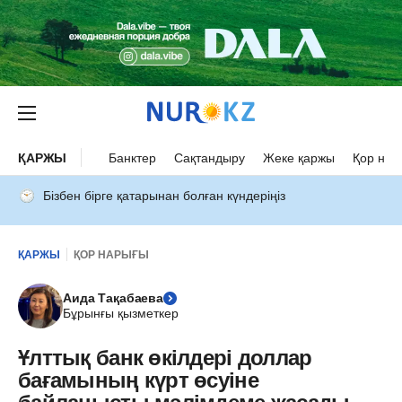
ҚАРЖЫ
Банктер
Сақтандыру
Жеке қаржы
Қор нар
Бізбен бірге қатарынан болған күндеріңіз
ҚАРЖЫ
ҚОР НАРЫҒЫ
Аида Тақабаева
Бұрынғы қызметкер
Ұлттық банк өкілдері доллар
бағамының күрт өсуіне