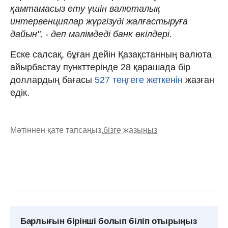
қамтамасыз ету үшін валюталық
интервенциялар жүргізуді жалғастыруға
дайын", - деп мәлімдеді банк өкілдері.
Еске салсақ, бұған дейін Қазақстанның валюта
айырбастау пункттерінде 28 қарашада бір
доллардың бағасы
527 теңгеге жеткенін
жазған
едік.
Мәтіннен қате тапсаңыз,
бізге жазыңыз
Барлығын бірінші болып біліп отырыңыз