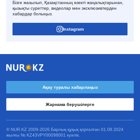
Бізге жазылып, Қазақстанның өзекті жаңалықтарынан,
қызықты суреттер, видеолар мен эксклюзивтерден
хабардар болыңыз.
Instagram
Ақау туралы хабарлаңыз
Жарнама берушілерге
® NUR.KZ 2009-2026 Барлық құқық қорғалған 01.08.2024
жылғы № KZ43VPY00098001 куәлік.