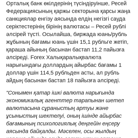
Орталық банк өкілдерінің түсіндіруінше, Ресей
Федерациясының қаржы секторына қарсы жаңа
санкциялар енгізу аясында елдің негізгі сауда
серіктестерінің бірінің валютасы – Ресей рублі
әлсірей түсті. Осылайша, биржада юань/рубль
жұбының бағамы юань үшін 15,1 рубльге жетіп,
қараша айының басынан бастап 11,2 пайызға
әлсіреді. Forex Халықаралықвалюта
нарығындағы доллардың айырбас бағамы 1
доллар үшін 114,5 рубльден асты, ал рубль
айдың басынан бастап 18 пайызға әлсіреді.
"Сонымен қатар ішкі валюта нарығында
экономикалық агенттер тарапынан шетел
валютасына сұраныстың артуы және
ұсыныстың шектелуі, оның ішінде айырбас
бағамының психологиялық деңгейін еңсеру
аясында байқалды. Мәселен, осы жылдың