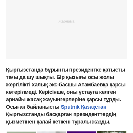
Қырғызстанда бұрынғы президентке қатысты
тағы да шу шықты. Бір қызығы осы жолы
жергілікті халық экс-басшы Атамбаевқа қарсы
көтерілмеді. Керісінше, оны ұстауға келген
арнайы жасақ жауынгерлеріне қарсы тұрды.
Осыған байланысты
Sputnik Қазақстан
Қырғызстанды басқарған президенттердің
қызметінен қалай кеткені туралы жазды.