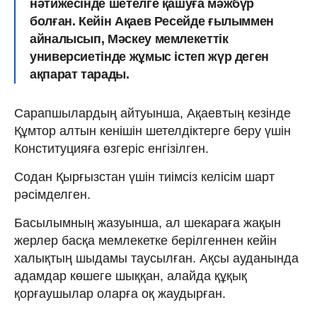
нәтижесінде шетелге қашуға мәжбүр
болған. Кейін Ақаев Ресейде ғылыммен
айналысып, Мәскеу мемлекеттік
универсиетінде жұмыс істеп жүр деген
ақпарат тарады.
Сарапшылардың айтуынша, Ақаевтың кезінде
Құмтор алтын кенішін шетелдіктерге беру үшін
Конституцияға өзгеріс енгізілген.
Содан Қырғызстан үшін тиімсіз келісім шарт
рәсімделген.
Басылымның жазуынша, ал шекараға жақын
жерлер басқа мемлекетке берілгеннен кейін
халықтың шыдамы таусылған. Ақсы ауданында
адамдар көшеге шыққан, алайда құқық
қорғаушылар оларға оқ жаудырған.