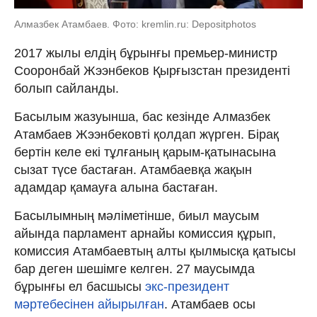
Алмазбек Атамбаев. Фото: kremlin.ru: Depositphotos
2017 жылы елдің бұрынғы премьер-министр
Сооронбай Жээнбеков Қырғызстан президенті
болып сайланды.
Басылым жазуынша, бас кезінде Алмазбек
Атамбаев Жээнбековті қолдап жүрген. Бірақ
бертін келе екі тұлғаның қарым-қатынасына
сызат түсе бастаған. Атамбаевқа жақын
адамдар қамауға алына бастаған.
Басылымның мәліметінше, биыл маусым
айында парламент арнайы комиссия құрып,
комиссия Атамбаевтың алты қылмысқа қатысы
бар деген шешімге келген. 27 маусымда
бұрынғы ел басшысы
экс-президент
мәртебесінен айырылған
. Атамбаев осы