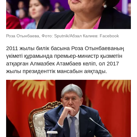
Роза Отынбаева, Фото: Sputnik/Абзал Калиев: Facebook
2011 жылы билік басына Роза Отынбаеваның
үкіметі құрамында премьер-министр қызметін
атқарған Алмазбек Атамбаев келіп, ол 2017
жылы президенттік мансабын аяқтады.