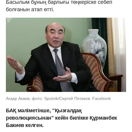
Басылым бұның барлығы төңкеріске себеп
болғанын атап өтті.
Асқар Акаев, фото: Sputnik/Сергей Пятаков: Facebook
БАҚ мәліметінше, "Қызғалдақ
революциясынан" кейін билікке Құрманбек
Бакиев келген.