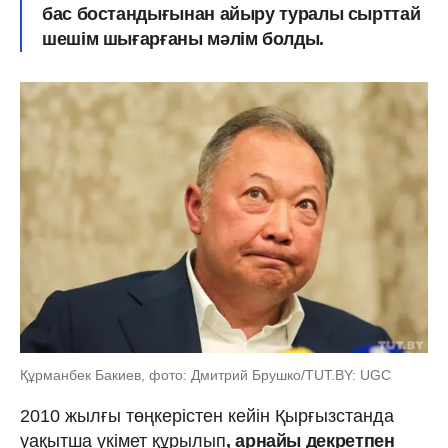
бас бостандығынан айыру туралы сырттай
шешім шығарғаны мәлім болды.
Құрманбек Бакиев, фото: Дмитрий Брушко/TUT.BY: UGC
2010 жылғы төңкерістен кейін Қырғызстанда
уақытша үкімет құрылып
, арнайы декретпен