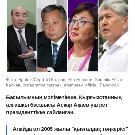
Фото: Sputnik/Сергей Пятаков, Риа Новости, Sputnik/ Абзал
Калиев, Instagram/almazbek_atambaev_official: Facebook
Басылымның мәліметінше, Қырғызстанның
алғашқы басшысы Асқар Ақаев үш рет
президенттікке сайланған.
Алайда ол 2005 жылы "қызғалдақ төңкерісі"