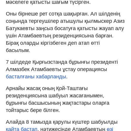
мәселеге қатысты шағым түсірген.
Оны бірнеше рет сотқа шақырған. Ал шілденің
соңында тергеушілер атышулы қылмыскер Азиз
Батукаевты заңсыз босатуға қатысты жауап алу
үшін Атамбаевтың резиденциясына барған.
Бірақ оларды кіргізбеген деп атап өтті
басылым.
7 шілдеде Қырғызстанда бұрынғы президенті
Алмазбек Атамбаевты ұстау операциясы
басталғаны хабарланды
.
Арнайы жасақ оның Қой-Таштағы
резиденциясына шабуыл жасағанымен,
бұрынғы басшысының жақтастары оларға
тойтарыс бере білген.
Алайда 8 тамызда қарулы күштер шабуылды
қайта бастап
, нәтижесінде Атамбаевтың
өзі