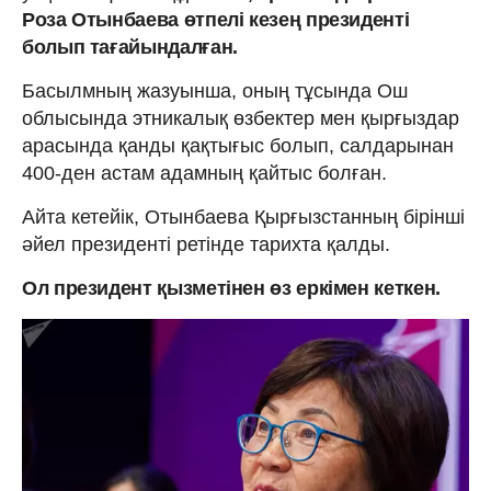
Роза Отынбаева өтпелі кезең президенті
болып тағайындалған.
Басылмның жазуынша, оның тұсында Ош
облысында этникалық өзбектер мен қырғыздар
арасында қанды қақтығыс болып, салдарынан
400-ден астам адамның қайтыс болған.
Айта кетейік, Отынбаева Қырғызстанның бірінші
әйел президенті ретінде тарихта қалды.
Ол президент қызметінен өз еркімен кеткен.