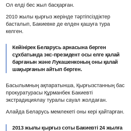
Ол елді бес жыл басқарған.
2010 жылы қырғыз жерінде тәртіпсіздіктер
басталып, Бакиевке де елден қашуға тура
келген.
Кейінірек Беларусь арнасына берген
сұхбатында экс-президент осы елге қалай
барғанын және Лукашенконың оны қалай
шақырғанын айтып берген.
Басылымның ақпаратынша, Қырғызстанның бас
прокуратурасы Құрманбек Бакиевті
экстрадициялау туралы сауал жолдаған.
Алайда Беларусь мемлекеті оны кері қайтарған.
2013 жылы қырғыз соты Бакиевті 24 жылға