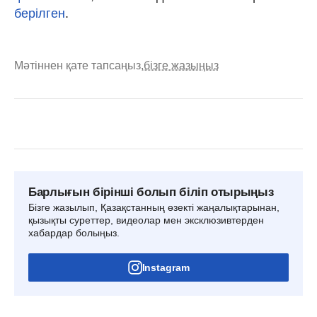
берілген
.
Мәтіннен қате тапсаңыз,
бізге жазыңыз
Барлығын бірінші болып біліп отырыңыз
Бізге жазылып, Қазақстанның өзекті жаңалықтарынан,
қызықты суреттер, видеолар мен эксклюзивтерден
хабардар болыңыз.
Instagram