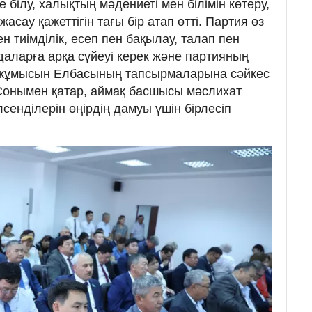
 білу, халықтың мәдениеті мен білімін көтеру,
асау қажеттігін тағы бір атап өтті. Партия өз
 тиімділік, есеп пен бақылау, талап пен
даларға арқа сүйеуі керек және партияның
 жұмысын Елбасының тапсырмаларына сәйкес
 Сонымен қатар, аймақ басшысы мәслихат
сенділерін өңірдің дамуы үшін бірлесіп