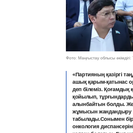
Фото: Маңғыстау облысы әкімдігі: 
«Партияның қазіргі таңд
ашық қарым-қатынас ор
деп білеміз. Қоғамдық
қойылып, тұрғындарды
алынбайтын болды. Жер
жұмысын жандандыру бү
табылады.Сонымен бір
онкология диспансерін