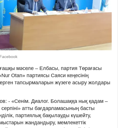
 Facebook
алғашқы мәселе – Елбасы, партия Төрағасы
Nur Otan» партиясы Саяси кеңесінің
берген тапсырмаларын жүзеге асыру жолдары
ов: - «Сенім. Диалог. Болашаққа нық қадам –
 серпіні» атты бағдарламасының басты
енділік, партиялық бақылауды күшейту,
ыстарын жандандыру, мемлекеттік