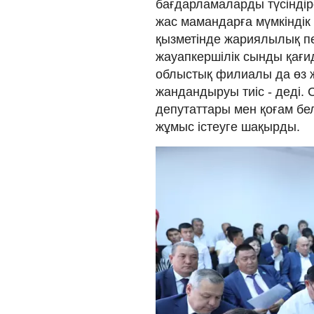
бағдарламаларды түсіндіре
жас мамандарға мүмкіндік ж
қызметінде жариялылық пен
жауапкершілік сынды қағи
облыстық филиалы да өз
жандандыруы тиіс - деді.
депутаттары мен қоғам бел
жұмыс істеуге шақырды.