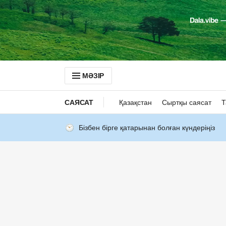
МӘЗІР
САЯСАТ
Қазақстан
Сыртқы саясат
Т
Бізбен бірге қатарынан болған күндеріңіз