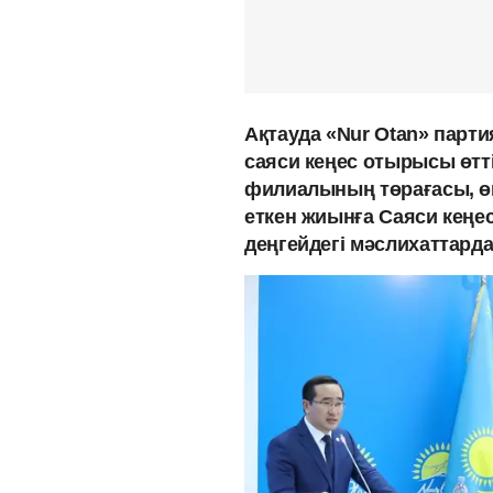
Ақтауда «Nur Otan» пар
саяси кеңес отырысы өтт
филиалының төрағасы, ө
еткен жиынға Саяси кеңес
деңгейдегі мәслихаттард