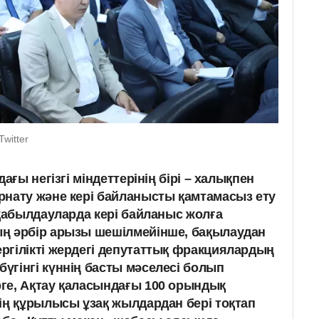
Twitter
ағы негізгі міндеттерінің бірі – халықпен
нату және кері байланысты қамтамасыз ету
 қабылдауларда кері байланыс жолға
ң әрбір арызы шешілмейінше, бақылаудан
гілікті жердегі депутаттық фракциялардың
гінгі күннің басты мәселесі болып
ге, Ақтау қаласындағы 100 орындық
ің құрылысы ұзақ жылдардан бері тоқтап