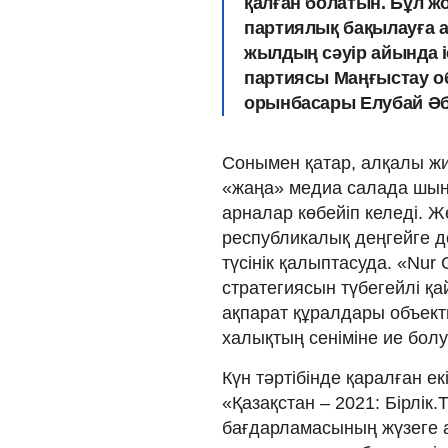
қалған болатын. Бұл ж
партиялық бақылауға 
жылдың сәуір айында іс
партиясы Маңғыстау о
орынбасары Елубай Әб
Сонымен қатар, алқалы жи
«жаңа» медиа салада шын
арналар көбейіп келеді. Ж
республикалық деңгейге д
түсінік қалыптасуда. «Nur 
стратегиясын түбегейлі қ
ақпарат құралдары объект
халықтың сеніміне ие болу
Күн тәртібінде қаралған е
«Қазақстан – 2021: Бірлі
бағдарламасының жүзеге 