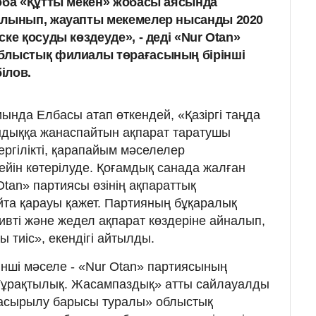
оба «Құтты мекен» жобасы аясында
алынып, жауапты мекемелер нысанды 2020
ке қосуды көздеуде», - деді «Nur Otan»
блыстық филиалы төрағасының бірінші
ілов.
ында Елбасы атап өткендей, «Қазіргі таңда
дыққа жанаспайтын ақпарат таратушы
ергілікті, қарапайым мәселелер
ейін көтерілуде. Қоғамдық санада жалған
Otan» партиясы өзінің ақпараттық
айта қарауы қажет. Партияның бұқаралық
ивті және жедел ақпарат көздеріне айналып,
ы тиіс», екендігі айтылды.
кінші мәселе - «Nur Otan» партиясының
к.Тұрақтылық. Жасампаздық» атты сайлауалды
асырылу барысы туралы» облыстық