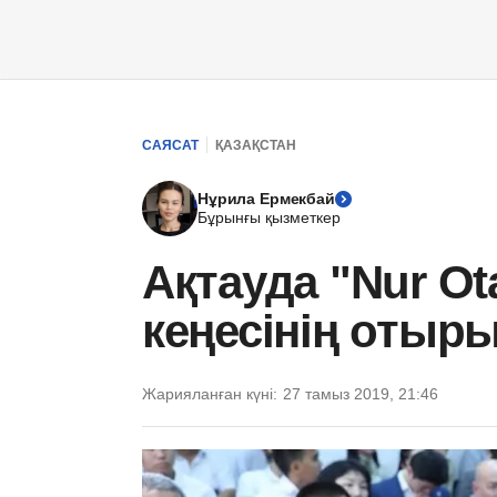
САЯСАТ
ҚАЗАҚСТАН
Нұрила Ермекбай
Бұрынғы қызметкер
Ақтауда "Nur O
кеңесінің отыры
Жарияланған күні:
27 тамыз 2019, 21:46