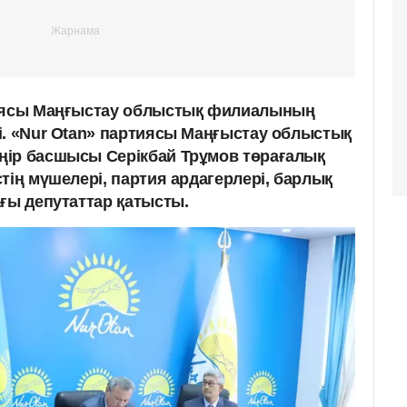
тиясы Маңғыстау облыстық филиалының
і. «Nur Otan» партиясы Маңғыстау облыстық
ңір басшысы Серікбай Трұмов төрағалық
тің мүшелері, партия ардагерлері, барлық
ағы депутаттар қатысты.