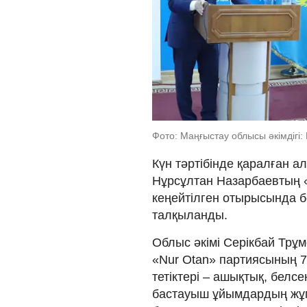
Фото: Маңғыстау облысы әкімдігі:
Күн тәртібінде қаралған 
Нұрсұлтан Назарбаевтың «
кеңейтілген отырысында 
талқыланды.
Облыс әкімі Серікбай Трұм
«Nur Otan» партиясының 7
тетіктері – ашықтық, белс
бастауыш ұйымдардың жұм