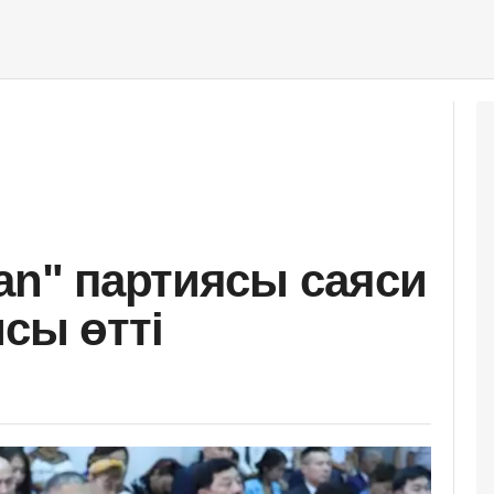
tan" партиясы саяси
сы өтті