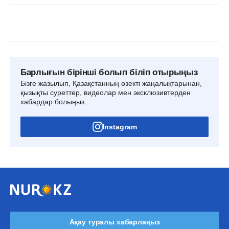
Барлығын бірінші болып біліп отырыңыз
Бізге жазылып, Қазақстанның өзекті жаңалықтарынан,
қызықты суреттер, видеолар мен эксклюзивтерден
хабардар болыңыз.
Instagram
Ақау туралы хабарлаңыз