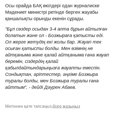
Осы орайда БАҚ өкілдері одан журналиске
Мәдениет министрі ретінде берген жауабы
қаншалықты орынды екенін сұрады.
"Бұл сөздер осыдан 3-4 апта бұрын айтылған
болатын және ол - Бозжыраға қатысты еді.
Ол жерге жетудің екі жолы бар. Жауап тек
осыған қатысты болды. Мен өзімнің не
айтқаныма және қалай айтқаныма ғана жауап
беремін, сіздердің қалай
қабылдайтындарыңызға жауапты емеспін.
Сондықтан, әріптестер, әңгіме Бозжыра
туралы болды, мен Бозжыра туралы ғана
айттым", - дейді Дәурен Абаев.
Мәтіннен қате тапсаңыз,
бізге жазыңыз