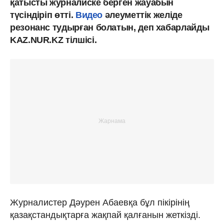
қатысты журналиске берген жауабын
түсіндіріп өтті.
Видео
әлеуметтік желіде
резонанс тудырған болатын, деп хабарлайды
KAZ.NUR.KZ тілшісі.
Журналистер Дәурен Абаевқа бұл пікірінің
қазақстандықтарға жақпай қалғанын жеткізді.