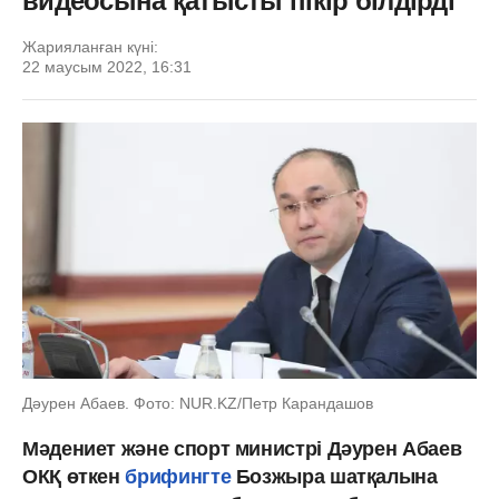
видеосына қатысты пікір білдірді
Жарияланған күні:
22 маусым 2022, 16:31
Дәурен Абаев. Фото: NUR.KZ/Петр Карандашов
Мәдениет және спорт министрі Дәурен Абаев
ОКҚ өткен
брифингте
Бозжыра шатқалына