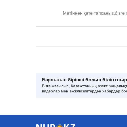
Мәтіннен қате тапсаңыз,
бізге
Барлығын бірінші болып біліп оты
Бізге жазылып, Қазақстанның өзекті жаңалық
видеолар мен эксклюзивтерден хабардар бо