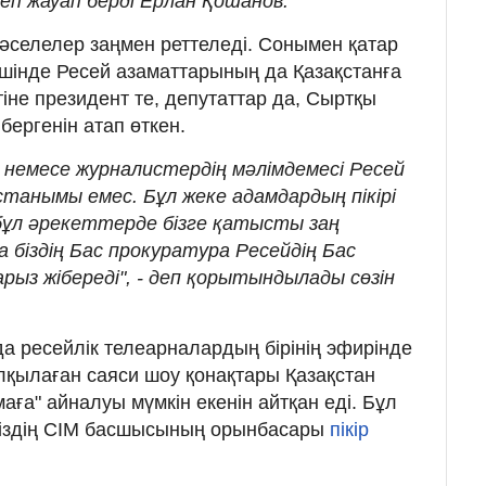
деп жауап берді Ерлан Қошанов.
селелер заңмен реттеледі. Сонымен қатар
ішінде Ресей азаматтарының да Қазақстанға
тіне президент те, депутаттар да, Сыртқы
 бергенін атап өткен.
 немесе журналистердің мәлімдемесі Ресей
танымы емес. Бұл жеке адамдардың пікірі
 бұл әрекеттерде бізге қатысты заң
 біздің Бас прокуратура Ресейдің Бас
ыз жібереді", - деп қорытындылады сөзін
а ресейлік телеарналардың бірінің эфирінде
қылаған саяси шоу қонақтары Қазақстан
маға" айналуы мүмкін екенін айтқан еді. Бұл
міздің СІМ басшысының орынбасары
пікір