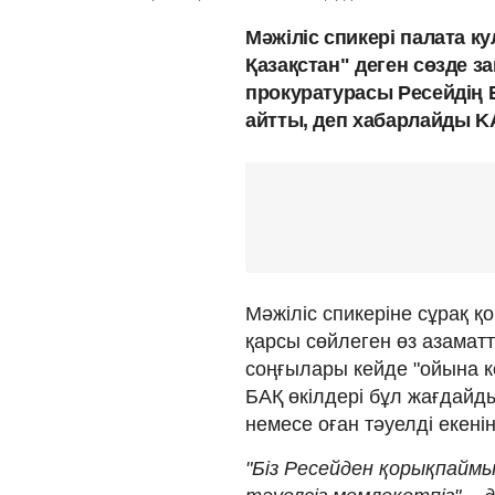
Мәжіліс спикері палата ку
Қазақстан" деген сөзде з
прокуратурасы Ресейдің
айтты, деп хабарлайды K
Мәжіліс спикеріне сұрақ қ
қарсы сөйлеген өз азаматт
соңғылары кейде "ойына к
БАҚ өкілдері бұл жағдайд
немесе оған тәуелді екенін
"Біз Ресейден қорықпаймы