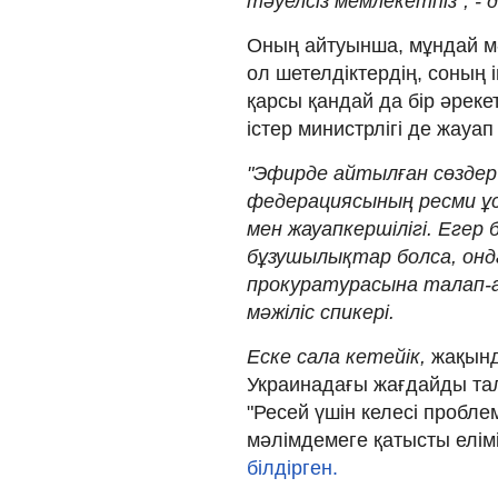
тәуелсіз мемлекетпіз", - 
Оның айтуынша, мұндай мә
ол шетелдіктердің, соның 
қарсы қандай да бір әреке
істер министрлігі де жауап
"Эфирде айтылған сөздер
федерациясының ресми ұс
мен жауапкершілігі. Егер
бұзушылықтар болса, онда
прокуратурасына талап-ар
мәжіліс спикері.
Еске сала кетейік,
жақынд
Украинадағы жағдайды тал
"Ресей үшін келесі пробле
мәлімдемеге қатысты елі
білдірген.