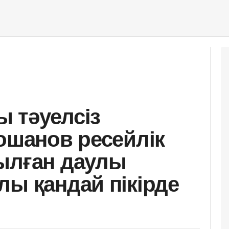
ы тәуелсіз
Қошанов ресейлік
ылған даулы
лы қандай пікірде