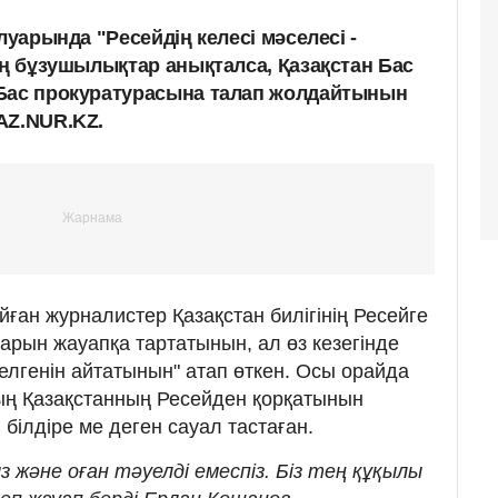
луарында "Ресейдің келесі мәселесі -
аң бұзушылықтар анықталса, Қазақстан Бас
 Бас прокуратурасына талап жолдайтынын
AZ.NUR.KZ.
ойған журналистер Қазақстан билігінің Ресейге
арын жауапқа тартатынын, ал өз кезегінде
елгенін айтатынын" атап өткен. Осы орайда
ың Қазақстанның Ресейден қорқатынын
 білдіре ме деген сауал тастаған.
з және оған тәуелді емеспіз. Біз тең құқылы