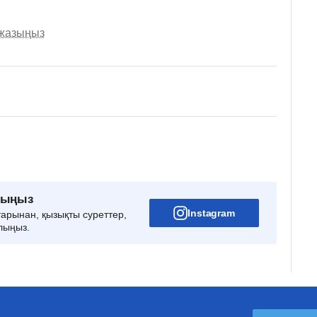
 жазыңыз
рыңыз
Instagram
тарынан, қызықты суреттер,
лыңыз.