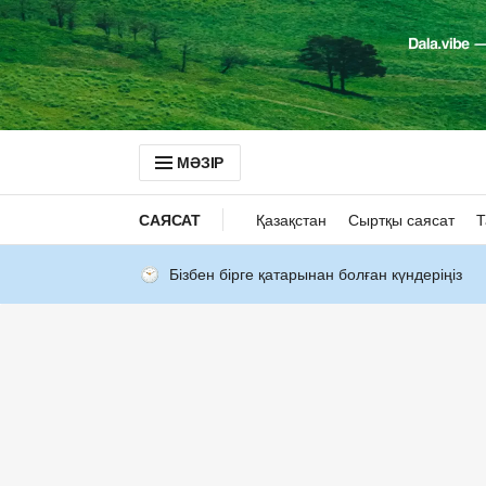
МӘЗІР
САЯСАТ
Қазақстан
Сыртқы саясат
Т
Бізбен бірге қатарынан болған күндеріңіз