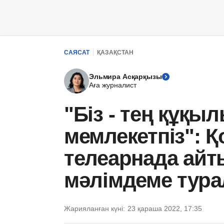
САЯСАТ
ҚАЗАҚСТАН
Эльмира Асқарқызы
Аға журналист
"Біз - тең құқыл
мемлекетпіз": 
телеарнада айт
мәлімдеме тура
Жарияланған күні:
23 қараша 2022, 17:35