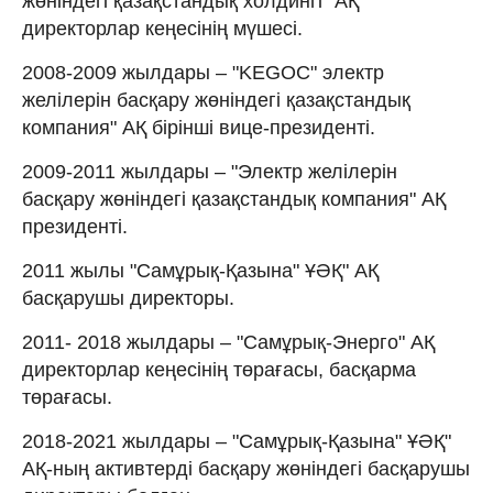
жөніндегі қазақстандық холдингі" АҚ
директорлар кеңесінің мүшесі.
2008-2009 жылдары – "KEGOC" электр
желілерін басқару жөніндегі қазақстандық
компания" АҚ бірінші вице-президенті.
2009-2011 жылдары – "Электр желілерін
басқару жөніндегі қазақстандық компания" АҚ
президенті.
2011 жылы "Самұрық-Қазына" ҰӘҚ" АҚ
басқарушы директоры.
2011-
2018 жылдары – "Самұрық-Энерго" АҚ
директорлар кеңесінің төрағасы, басқарма
төрағасы.
2018-2021 жылдары – "Самұрық-Қазына" ҰӘҚ"
АҚ-ның активтерді басқару жөніндегі басқарушы