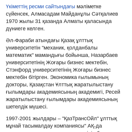
Үкіметтің ресми сайтындағы
мәліметке
сүйенсек, Алмасадам Майданұлы Сәтқалиев
1970 жылы 31 қазанда Алматы қаласында
дүниеге келген.
Әл-Фараби атындағы Қазақ ұлттық
университетін "механик, қолданбалы
математик" мамандығы бойынша, Назарбаев
университетінің Жоғары бизнес мектебін,
Стэнфорд университетінің Жоғары бизнес
мектебін бітірген. Экономика ғылымының
докторы, Қазақстан Ұлттық жаратылыстану
ғылымдары академиясының академигі, Ресей
жаратылыстану ғылымдары академиясының
шетелдік мүшесі.
1997-2001 жылдары
–
"ҚазТрансОйл" ұлттық
мұнай тасымалдау компаниясы" АҚ-да