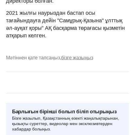
директоры болған.
2021 жылғы наурыздан бастап осы
тағайындауға дейін "Самұрық-Қазына" ұлттық
әл-ауқат қоры" АҚ басқарма төрағасы қызметін
атқарып келген.
Мәтіннен қате тапсаңыз,
бізге жазыңыз
Барлығын бірінші болып біліп отырыңыз
Бізге жазылып, Қазақстанның өзекті жаңалықтарынан,
қызықты суреттер, видеолар мен эксклюзивтерден
хабардар болыңыз.