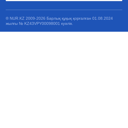
® NUR.KZ 2009-2026 Барлық құқық қорғалған 01.08.2024
жылғы № KZ43VPY00098001 куәлік.