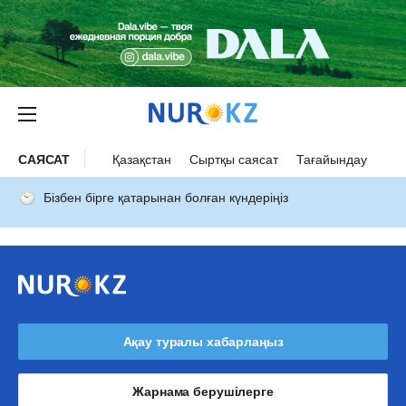
САЯСАТ
Қазақстан
Сыртқы саясат
Тағайындау
Бізбен бірге қатарынан болған күндеріңіз
Ақау туралы хабарлаңыз
Жарнама берушілерге