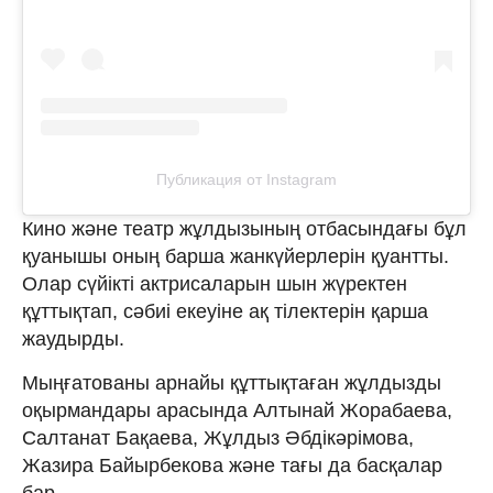
Публикация от Instagram
Кино және театр жұлдызының отбасындағы бұл
қуанышы оның барша жанкүйерлерін қуантты.
Олар сүйікті актрисаларын шын жүректен
құттықтап, сәбиі екеуіне ақ тілектерін қарша
жаудырды.
Мыңғатованы арнайы құттықтаған жұлдызды
оқырмандары арасында Алтынай Жорабаева,
Салтанат Бақаева, Жұлдыз Әбдікәрімова,
Жазира Байырбекова және тағы да басқалар
бар.