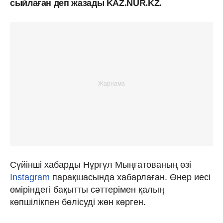
сыйлаған деп жазады KAZ.NUR.KZ.
Сүйінші хабарды Нұрғүл Мыңғатованың өзі
Instagram
парақшасында хабарлаған. Өнер иесі
өміріндегі бақытты сәттерімен қалың
көпшілікпен бөлісуді жөн көрген.