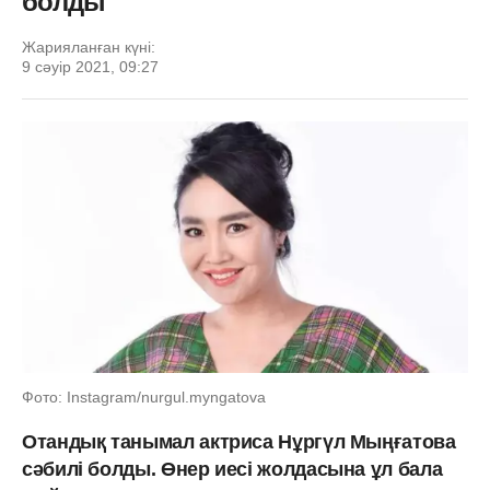
болды
Жарияланған күні:
9 сәуір 2021, 09:27
Фото: Instagram/nurgul.myngatova
Отандық танымал актриса Нұргүл Мыңғатова
сәбилі болды. Өнер иесі жолдасына ұл бала