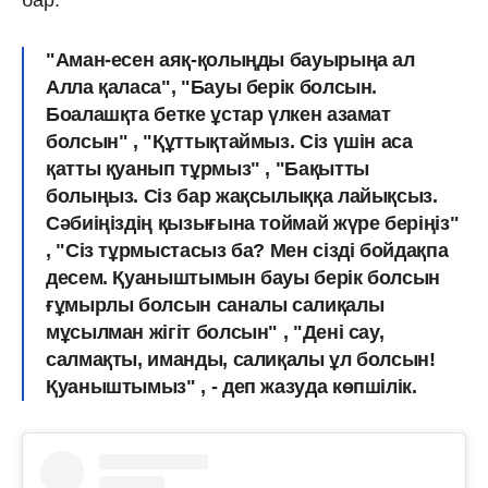
"Аман-есен аяқ-қолыңды бауырыңа ал
Алла қаласа", "Бауы берік болсын.
Боалашқта бетке ұстар үлкен азамат
болсын" , "Құттықтаймыз. Сіз үшін аса
қатты қуанып тұрмыз" , "Бақытты
болыңыз. Сіз бар жақсылыққа лайықсыз.
Сәбиіңіздің қызығына тоймай жүре беріңіз"
, "Сіз тұрмыстасыз ба? Мен сізді бойдақпа
десем. Қуаныштымын бауы берік болсын
ғұмырлы болсын саналы салиқалы
мұсылман жігіт болсын" , "Дені сау,
салмақты, иманды, салиқалы ұл болсын!
Қуаныштымыз" , - деп жазуда көпшілік.