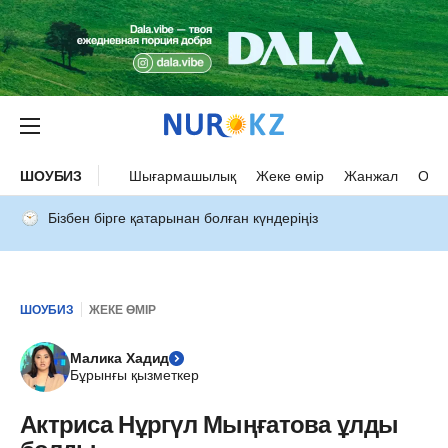
ШОУБИЗ
Шығармашылық
Жеке өмір
Жанжал
Оқыс
Бізбен бірге қатарынан болған күндеріңіз
ШОУБИЗ
ЖЕКЕ ӨМІР
Малика Хадид
Бұрынғы қызметкер
Актриса Нұргүл Мыңғатова ұлды