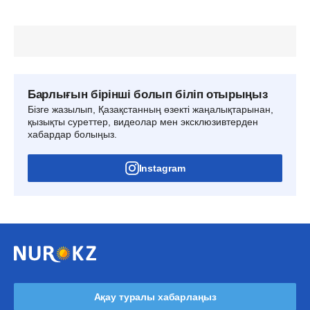
Барлығын бірінші болып біліп отырыңыз
Бізге жазылып, Қазақстанның өзекті жаңалықтарынан,
қызықты суреттер, видеолар мен эксклюзивтерден
хабардар болыңыз.
Instagram
Ақау туралы хабарлаңыз