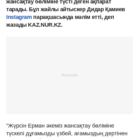
жансақтау бөліміне түсті деген ақпарат
тарады. Бұл жайлы айтыскер Дидар Қамиев
Instagram
парақшасында мәлім етті, деп
жазады KAZ.NUR.KZ.
"Жүрсін Ерман әкеміз жансақтау бөліміне
түскелі дұғамызды үзбей, ағамыздың дертінен