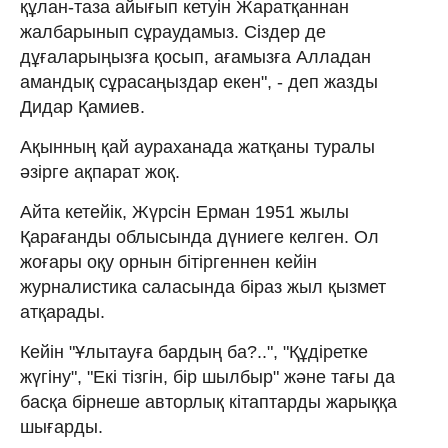
құлан-таза айығып кетуін Жаратқаннан
жалбарынып сұраудамыз. Сіздер де
дұғаларыңызға қосып, ағамызға Алладан
амандық сұрасаңыздар екен", - деп жазды
Дидар Қамиев.
Ақынның қай аураханада жатқаны туралы
әзірге ақпарат жоқ.
Айта кетейік, Жүрсін Ерман 1951 жылы
Қарағанды облысында дүниеге келген. Ол
жоғары оқу орнын бітіргеннен кейін
журналистика саласында біраз жыл қызмет
атқарады.
Кейін "Ұлытауға бардың ба?..", "Құдіретке
жүгіну", "Екі тізгін, бір шылбыр" және тағы да
басқа бірнеше авторлық кітаптарды жарыққа
шығарды.