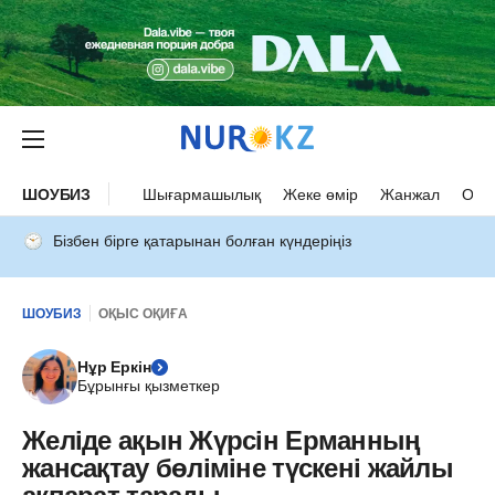
ШОУБИЗ
Шығармашылық
Жеке өмір
Жанжал
Оқыс
Бізбен бірге қатарынан болған күндеріңіз
ШОУБИЗ
ОҚЫС ОҚИҒА
Нұр Еркін
Бұрынғы қызметкер
Желіде ақын Жүрсін Ерманның
жансақтау бөліміне түскені жайлы