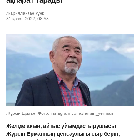
ақпарат тарады
Жарияланған күні:
31 қазан 2022, 08:58
Жүрсін Ерман. Фото: instagram.com/zhursin_yerman
Желіде ақын, айтыс ұйымдастырушысы
Жүрсін Ерманның денсаулығы сыр беріп,