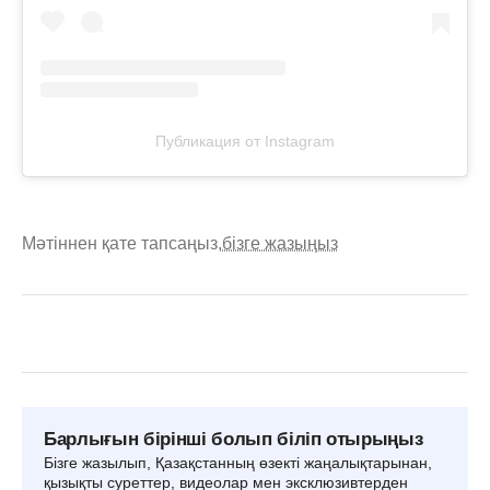
Публикация от Instagram
Мәтіннен қате тапсаңыз,
бізге жазыңыз
Барлығын бірінші болып біліп отырыңыз
Бізге жазылып, Қазақстанның өзекті жаңалықтарынан,
қызықты суреттер, видеолар мен эксклюзивтерден