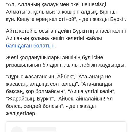
"Ал, Алланың қалауымен әке-шешемізді
Алматыға, қолымызға көшіріп алдық. Бірінші
күн. Көшуге әрең келісті ғой", - деп жазды Бүркіт.
Айта кетейік, осыған дейін Бүркіттің анасы келіні
Аишаның қолына көшіп келетіні жайлы
баяндаған болатын
.
Желі қолданушылары әншінің бұл ісіне
ризашылығын білдіріп, жылы лебізін жаудырды.
"Дұрыс жасағансың, Айбек", "Ата-анаңа не
жасасаң, алдыңа сол келеді", "Ата-анаңды
бақсаң, қор болмайсың", "Аиша үлгілі келін",
"Жарайсың, Бүркіт", "Айбек, айналайын! Ұл
болса, сендей болсын", - деп жазды
желідегілер.