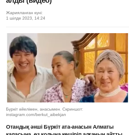
алды (видео)
Жарияланған күні:
1 шілде 2023, 14:24
Бүркіт әйелімен, анасымен. Скриншот:
instagram.com/berkut_aibekjan
Отандық әнші Бүркіт ата-анасын Алматы
қаласына, өз қолына көшіріп алғанын айтты.