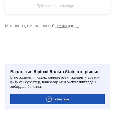
Публикация от Instagram
Мәтіннен қате тапсаңыз,
бізге жазыңыз
Барлығын бірінші болып біліп отырыңыз
Бізге жазылып, Қазақстанның өзекті жаңалықтарынан,
қызықты суреттер, видеолар мен эксклюзивтерден
хабардар болыңыз.
Instagram