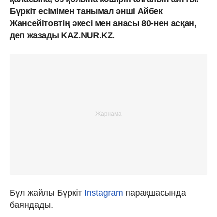
Бүркіт есімімен танымал әнші Айбек
Жансейітовтің әкесі мен анасы 80-нен асқан,
деп жазады KAZ.NUR.KZ.
Бұл жайлы Бүркіт
Instagram
парақшасында
баяндады.