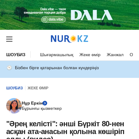
ШОУБИЗ
Шығармашылық
Жеке өмір
Жанжал
Оқыс
Бізбен бірге қатарынан болған күндеріңіз
ШОУБИЗ
ЖЕКЕ ӨМІР
Нұр Еркін
Бұрынғы қызметкер
"Әрең келісті": әнші Бүркіт 80-нен
асқан ата-анасын қолына көшіріп