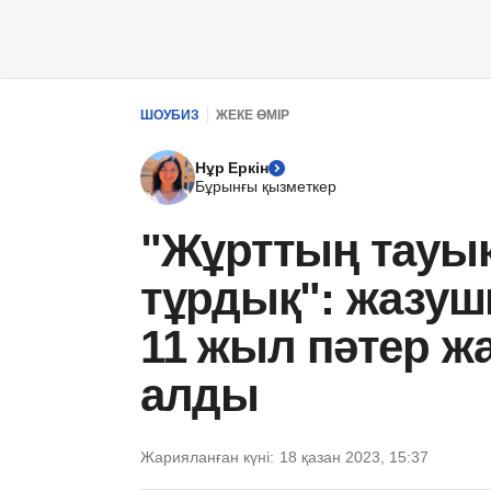
ШОУБИЗ
ЖЕКЕ ӨМІР
Нұр Еркін
Бұрынғы қызметкер
"Жұрттың тауық
тұрдық": жазуш
11 жыл пәтер жа
алды
Жарияланған күні:
18 қазан 2023, 15:37