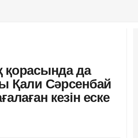
 қорасында да
ы Қали Сәрсенбай
ғалаған кезін еске