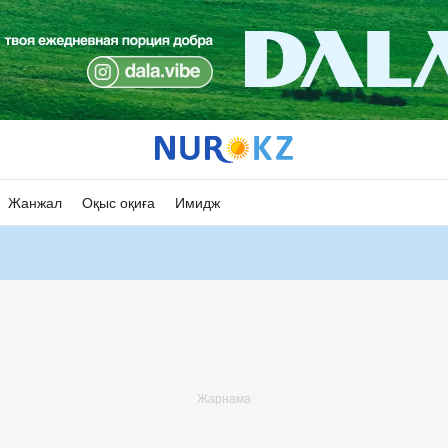
Жанжал
Оқыс оқиға
Имидж