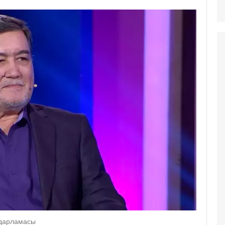
ғдарламасы