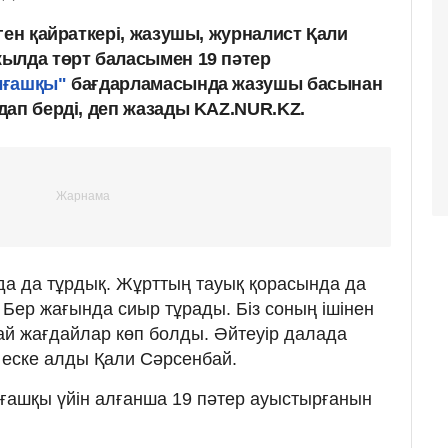
ген қайраткері, жазушы, журналист Қали
ылда төрт баласымен 19 пәтер
ғашқы"
бағдарламасында жазушы басынан
дап берді, деп жазады KAZ.NUR.KZ.
да да тұрдық. Жұрттың тауық қорасында да
ы. Бер жағында сиыр тұрады. Біз соның ішінен
ндай жағдайлар көп болды. Әйтеуір далада
п еске алды Қали Сәрсенбай.
ғашқы үйін алғанша 19 пәтер ауыстырғанын