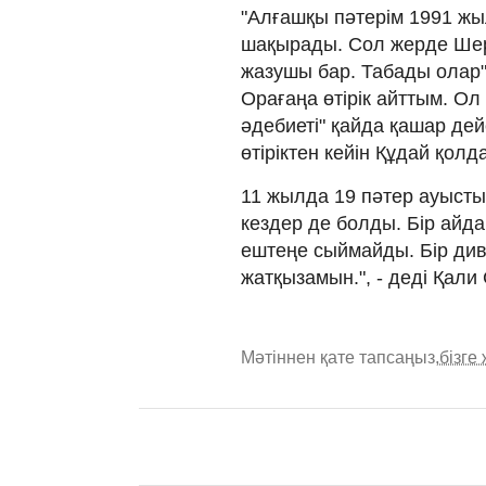
"Алғашқы пәтерім 1991 жыл
шақырады. Сол жерде Шер
жазушы бар. Табады олар" 
Орағаңа өтірік айттым. Ол к
әдебиеті" қайда қашар дей
өтіріктен кейін Құдай қолд
11 жылда 19 пәтер ауыст
кездер де болды. Бір айда
ештеңе сыймайды. Бір див
жатқызамын.", - деді Қали
Мәтіннен қате тапсаңыз,
бізге