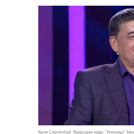
Қали Сәрсенбай. Видеодан кадр: "Алғашқы" ба