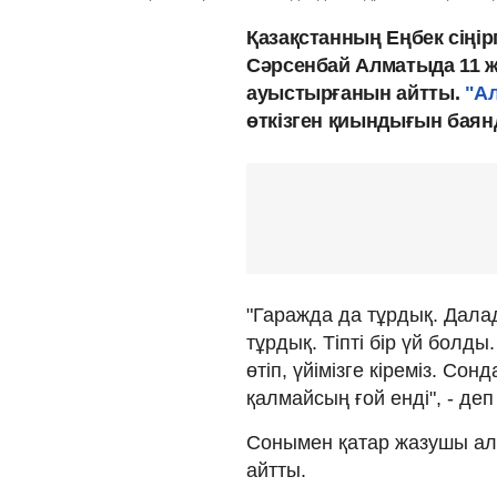
Қазақстанның Еңбек сіңір
Сәрсенбай Алматыда 11 ж
ауыстырғанын айтты.
"Ал
өткізген қиындығын баян
"Гаражда да тұрдық. Дала
тұрдық. Тіпті бір үй болд
өтіп, үйімізге кіреміз. Со
қалмайсың ғой енді", - де
Сонымен қатар жазушы ал
айтты.