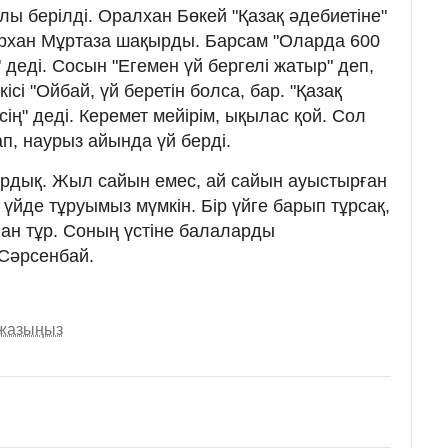
ы берілді. Оралхан Бөкей "Қазақ әдебиетіне"
хан Мұртаза шақырды. Барсам "Оларда 600
деді. Сосын "Егемен үй бергелі жатыр" деп,
ісі "Ойбай, үй беретін болса, бар. "Қазақ
сің" деді. Керемет мейірім, ықылас қой. Сол
ап, наурыз айында үй берді.
ырдық. Жыл сайын емес, ай сайын ауыстырған
 үйде тұруымыз мүмкін. Бір үйге барып тұрсақ,
ан тұр. Соның үстіне балаларды
 Сәрсенбай.
 жазыңыз