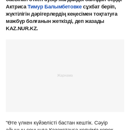
Актриса
Тимур Балымбетовке
сұхбат беріп,
жүктілігін дәрігерлердің кеңесімен тоқтатуға
мәжбүр болғанын жеткізді, деп жазады
KAZ.NUR.KZ.
"Өте үлкен күйзелісті бастан кештік. Сәуір
айының соңында Қазақстанға келуіміз керек