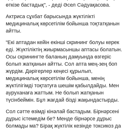
өткізе бастадық", - деді Әсел Сәдуақасова.
Актриса сұхбат барысында жүктілікті
медициналық көрсетілім бойынша тоқтатқанын
айтты.
"Екі аптадан кейін екінші скрининг болуы керек
еді. Жүктіліктің жиырмасыншы аптасы болатын.
Осы скринингте баланың дамуында өзгеріс
болып жатқанын айтты. Сол апта мең-зең боп
жүрдім. Дәрігерлер кеңесі құрылып,
медициналық көрсетілім бойынша, менің
жүктілігімді тоқтатуға шешім қабылдайды. Мен
ауруханаға жаттым. Не болып жатқанын
түсінбеймін. Бұл жағдай бізді жақындастырды.
Сол сәтте өзімді кінәлай бастадым. Бірнәрсені
дұрыс істемедім бе? Менде бірнәрсе дұрыс
болмады ма? Бірақ жүктілік кезінде токсикоз да