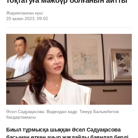
тоқтатуға мәжбүр болғанын айтты
Жарияланған күні:
20 қазан 2023, 09:02
Әсел Сәдуақасова. Видеодан кадр: Тимур Балымбетов
бағдарламасы
Биыл тұрмысқа шыққан Әсел Сәдуақасова
басынан өткен ауыр жағдайды баяндап берді.