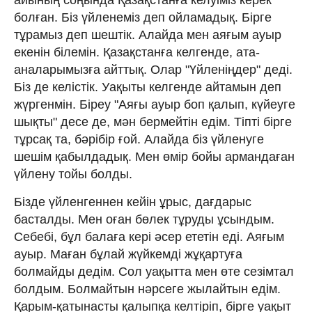
болған. Біз үйленеміз деп ойламадық. Бірге
тұрамыз деп шештік. Алайда мен аяғым ауыр
екенін білемін. Қазақстанға келгенде, ата-
аналарымызға айттық. Олар "Үйленіңдер" деді.
Біз де келістік. Уақыты келгенде айтамын деп
жүргенмін. Біреу "Аяғы ауыр боп қалып, күйеуге
шықты" десе де, мән бермейтін едім. Тіпті бірге
тұрсақ та, бәрібір ғой. Алайда біз үйленуге
шешім қабылдадық. Мен өмір бойы армандаған
үйлену тойы болды.
Бізде үйленгеннен кейін ұрыс, дағдарыс
басталды. Мен оған бөлек тұруды ұсындым.
Себебі, бұл балаға кері әсер ететін еді. Аяғым
ауыр. Маған бұлай жүйкемді жұқартуға
болмайды дедім. Сол уақытта мен өте сезімтал
болдым. Болмайтын нәрсеге жылайтын едім.
Қарым-қатынасты қалыпқа келтіріп, бірге уақыт