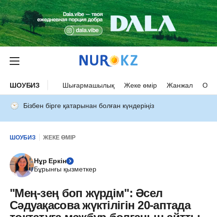
ШОУБИЗ
Шығармашылық
Жеке өмір
Жанжал
Оқыс
Бізбен бірге қатарынан болған күндеріңіз
ШОУБИЗ
ЖЕКЕ ӨМІР
Нұр Еркін
Бұрынғы қызметкер
"Мең-зең боп жүрдім": Әсел
Сәдуақасова жүктілігін 20-аптада