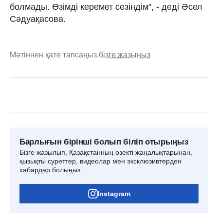
болмады. Өзімді керемет сезіндім", - деді Әсел
Сәдуақасова.
Мәтіннен қате тапсаңыз,
бізге жазыңыз
Барлығын бірінші болып біліп отырыңыз
Бізге жазылып, Қазақстанның өзекті жаңалықтарынан,
қызықты суреттер, видеолар мен эксклюзивтерден
хабардар болыңыз.
Instagram