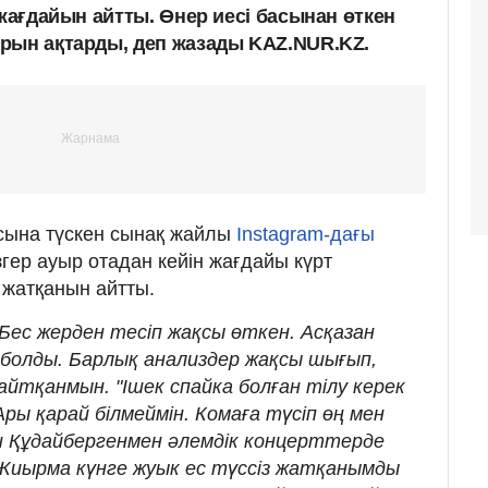
 жағдайын айтты. Өнер иесі басынан өткен
рын ақтарды, деп жазады KAZ.NUR.KZ.
сына түскен сынақ жайлы
Instagram-дағы
гер ауыр отадан кейін жағдайы күрт
з жатқанын айтты.
Бес жерден тесіп жақсы өткен. Асқазан
 болды. Барлық анализдер жақсы шығып,
айтқанмын. "Ішек спайка болған тілу керек
Ары қарай білмеймін. Комаға түсіп өң мен
 Құдайбергенмен әлемдік концерттерде
. Жиырма күнге жуык ес түссіз жатқанымды