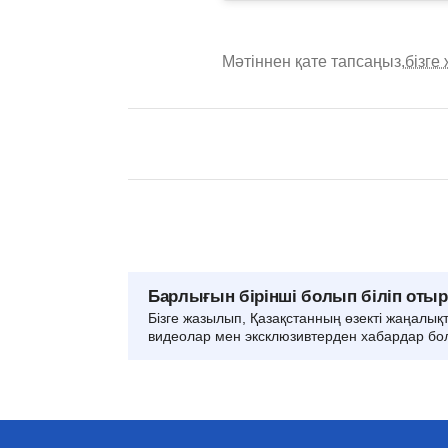
Мәтіннен қате тапсаңыз,
бізге
Барлығын бірінші болып біліп оты
Бізге жазылып, Қазақстанның өзекті жаңалық
видеолар мен эксклюзивтерден хабардар бо