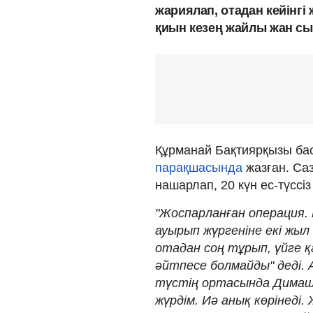
жариялап, отадан кейінгі
қиын кезең жайлы жан сы
Құрманай Бақтиярқызы ба
парақшасында
жазған. Саз
нашарлап, 20 күн ес-түссі
"Жоспарланған операция. 
ауырып жүргеніне екі жыл
отадан соң тұрып, үйге қ
әйтпесе болмайды" деді. 
түстің ортасында Димаш
жүрдім. Иә анық көрінеді