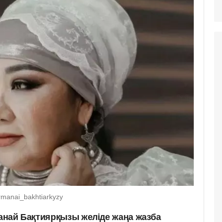
manai_bakhtiarkyzy
манай Бақтиярқызы желіде жаңа жазба