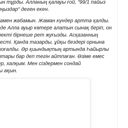
ын тұрды. Алланың қалауы ғой, "99/1 пайыз
ыңыздар" деген екен.
амен жабамын. Жаман күндер артта қалды.
мде Алла ауыр көтере алатын сынақ беріп, он
екті бірнеше рет жуғызды. Асқазанның
есті. Қанда тазарды, ұйқы бездері орнына
 жоғалды. Әр қиындықтың артында Һайырлы
штары бар деп тегін айтпаған. Өзіме емес
ер, халқым. Мен сіздермен сондай
ы ақын.