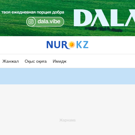
Жанжал
Оқыс оқиға
Имидж