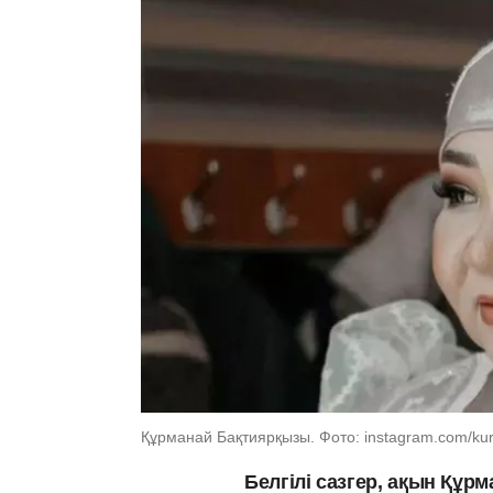
Құрманай Бақтиярқызы. Фото: instagram.com/kur
Белгілі сазгер, ақын Құр