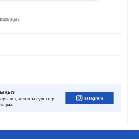
 жазыңыз
рыңыз
Instagram
тарынан, қызықты суреттер,
лыңыз.