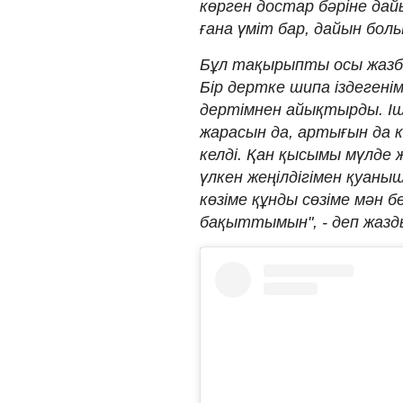
көрген достар бәріне дай
ғана үміт бар, дайын бол
Бұл тақырыпты осы жазб
Бір дертке шипа іздегені
дертімнен айықтырды. Іш
жарасын да, артығын да к
келді. Қан қысымы мүлде
үлкен жеңілдігімен қуаны
көзіме құнды сөзіме мән б
бақыттымын", - деп жазд