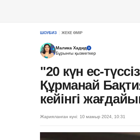
ШОУБИЗ
ЖЕКЕ ӨМІР
Малика Хадид
Бұрынғы қызметкер
"20 күн ес-түссі
Құрманай Бақт
кейінгі жағдайы
Жарияланған күні:
10 мамыр 2024, 10:31