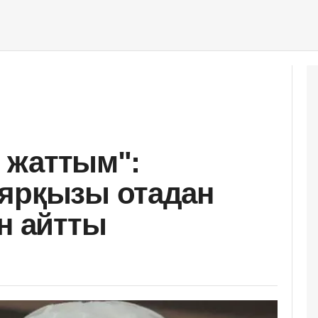
з жаттым":
иярқызы отадан
н айтты