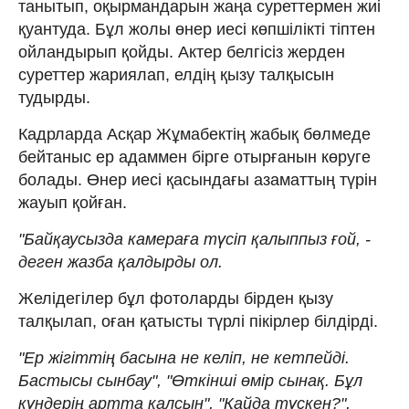
танытып, оқырмандарын жаңа суреттермен жиі
қуантуда. Бұл жолы өнер иесі көпшілікті тіптен
ойландырып қойды. Актер белгісіз жерден
суреттер жариялап, елдің қызу талқысын
тудырды.
Кадрларда Асқар Жұмабектің жабық бөлмеде
бейтаныс ер адаммен бірге отырғанын көруге
болады. Өнер иесі қасындағы азаматтың түрін
жауып қойған.
"Байқаусызда камераға түсіп қалыппыз ғой, -
деген жазба қалдырды ол.
Желідегілер бұл фотоларды бірден қызу
талқылап, оған қатысты түрлі пікірлер білдірді.
"Ер жігіттің басына не келіп, не кетпейді.
Бастысы сынбау", "Өткінші өмір сынақ. Бұл
күндерің артта қалсын", "Қайда түскен?",