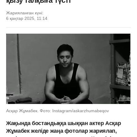
қызу талқыға түсті
Жарияланған күні:
6 қаңтар 2025, 11:14
Асқар Жұмабек. Фото: Instagram/askarzhumabeqov
Жақында бостандыққа шыққан актер Асқар
Жұмабек желіде жаңа фотолар жариялап,