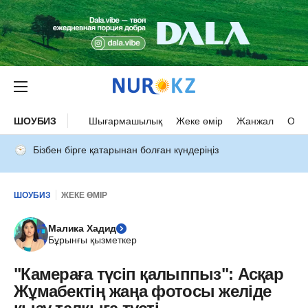
ШОУБИЗ
Шығармашылық
Жеке өмір
Жанжал
Оқыс
Бізбен бірге қатарынан болған күндеріңіз
ШОУБИЗ
ЖЕКЕ ӨМІР
Малика Хадид
Бұрынғы қызметкер
"Камераға түсіп қалыппыз": Асқар
Жұмабектің жаңа фотосы желіде