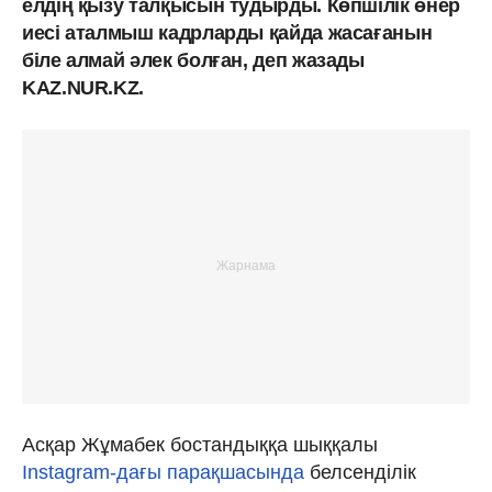
елдің қызу талқысын тудырды. Көпшілік өнер
иесі аталмыш кадрларды қайда жасағанын
біле алмай әлек болған, деп жазады
KAZ.NUR.KZ.
Асқар Жұмабек бостандыққа шыққалы
Instagram-дағы парақшасында
белсенділік