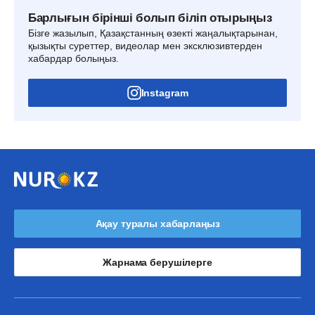
Барлығын бірінші болып біліп отырыңыз
Бізге жазылып, Қазақстанның өзекті жаңалықтарынан,
қызықты суреттер, видеолар мен эксклюзивтерден
хабардар болыңыз.
Instagram
Ақау туралы хабарлаңыз
Жарнама берушілерге