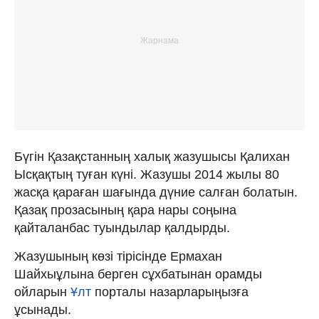
Бүгін Қазақстанның халық жазушысы Қалихан
Ысқақтың туған күні. Жазушы 2014 жылы 80
жасқа қараған шағында дүние салған болатын.
Қазақ прозасының қара нары соңына
қайталанбас туындылар қалдырды.
Жазушының көзі тірісінде Ермахан
Шайхыұлына берген сұхбатынан орамды
ойларын
Ұлт
порталы назарларыңызға
ұсынады.