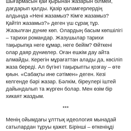
шығармасын қай қырынан жазарын бiлмей,
дағдарып қалды. Қазiр қаламгерлердiң
алдында «Ненi жазамыз? Кiмге жазамыз?
Қайтiп жазамыз?» деген үш сұрақ тұр.
Жазылған дүние көп. Олардың басым көпшiлiгi
– тарихи романдар. Жазушылар тарихи
тақырыпқа неге құмар, неге бейiм? Өйткенi
олар даяр дүниелер. Оған ешкiм дау айта
алмайды. Керегiн мұрағаттан алады да, көсiлiп
жаза бередi. Ал бүгiнгi тақырыпты қозғау – өте
қиын. «Сабақты ине сəтiмен» деген. Кезi
келгенде бəрi жазар. Бəлкiм, бiреулерi iштей
дайындалып та жүрген болар. Мен өзiм бiр
хикаят жаздым.
***
Менiң ойымдағы ұлттық идеология мынадай
сатылардан тұруы қажет. Бiрiншi – өткенiңдi