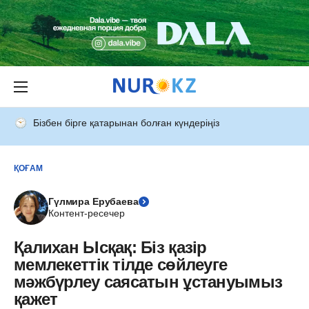
Бізбен бірге қатарынан болған күндеріңіз
ҚОҒАМ
Гүлмира Ерубаева
Контент-ресечер
Қалихан Ысқақ: Бiз қазiр
мемлекеттiк тiлде сөйлеуге
мəжбүрлеу саясатын ұстануымыз
қажет