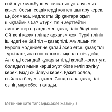
сөйлеуге мəжбүрлеу саясатын ұстануымыз
қажет. Сосын сөздiктердi көптеп шығару керек.
Ең болмаса, Радловты бiр қайтара оқып
шықпаймыз ба? «Түркi тiлiн зерттейтiн
лингвистер ең алдымен қазақ тiлiн бiлуi тиiс.
Өйткенi қазақ тiлiнде архаизм жоқ. Түркi тiлiнiң
iшiндегi ең бай тiл – қазақ тiлi. Ағылшын тiлi
Еуропа мəдениетiне қалай əсер етсе, қазақ тiлi
түркi халқына соншалықты ықпал еттi» дейдi.
Ал ендi осындай құнарлы тiлдi қалай жоғалтуға
болады?! Мына көршi жұрт бiзге келiп жүгiну
керек. Бiздi сыйлауы керек. Қажет болса,
сыйлата бiлуiмiз қажет. Сонда ғана қазақ тiлi
өзiнiң мəртебесiн алады.
Мәтіннен қате тапсаңыз,
бізге жазыңыз