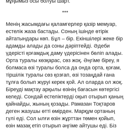
мұңымыз осы болуы шарт.
***
Менiң жасымдағы қаламгерлер қазiр мемуар,
естелiк жаза бастады. Соның iшiнде өтiрiк
айтатындары көп. Бұл – бiр. Екiншiлерi жеке бiр
адамды алады да соны дəрiптейдi. Əдеби
үдерiстi қоғамдық даму үдерiсiнен бөлiп алады.
Орта туралы көзқарас, сөз жоқ. Əңгiме бiреу, я
болмаса өзi туралы болса да онда орта, қоғам,
тiршiлiк туралы сөз қозғап, өзi тозаңдай ғана
тұлға болып жүруi керек қой. Ал оларда ол жоқ.
Бiреудi мақтау арқылы өзiнiң бағасын көтергiсi
келедi. Сондай естелiктердi оқып отырып қаның
қайнайды, жының қозады. Рамазан Тоқтаров
деген жазушы өттi өмiрден. Марқұм ортаның
гүлi едi. Сол ылғи өзiн жұрттан төмен қойып,
өзiн мазақ етiп отырып əңгiме айтушы едi. Бiз