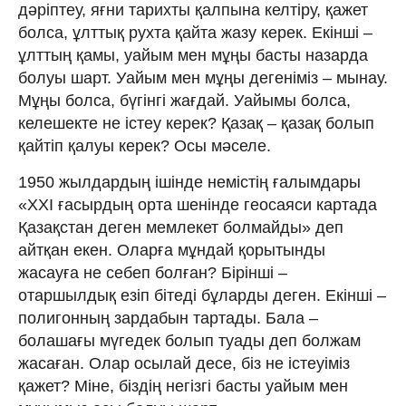
дəрiптеу, яғни тарихты қалпына келтiру, қажет
болса, ұлттық рухта қайта жазу керек. Екiншi –
ұлттың қамы, уайым мен мұңы басты назарда
болуы шарт. Уайым мен мұңы дегенiмiз – мынау.
Мұңы болса, бүгiнгi жағдай. Уайымы болса,
келешекте не iстеу керек? Қазақ – қазақ болып
қайтiп қалуы керек? Осы мəселе.
1950 жылдардың iшiнде немiстiң ғалымдары
«ХХI ғасырдың орта шенiнде геосаяси картада
Қазақстан деген мемлекет болмайды» деп
айтқан екен. Оларға мұндай қорытынды
жасауға не себеп болған? Бiрiншi –
отаршылдық езiп бiтедi бұларды деген. Екiншi –
полигонның зардабын тартады. Бала –
болашағы мүгедек болып туады деп болжам
жасаған. Олар осылай десе, бiз не iстеуiмiз
қажет? Мiне, бiздiң негiзгi басты уайым мен