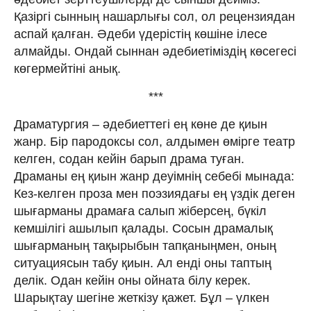
Қазiргi сынның нашарлығы сол, ол рецензиядан
аспай қалған. Əдеби үдерiстiң көшiне iлесе
алмайды. Ондай сыннан əдебиетiмiздiң көсегесi
көгермейтiнi анық.
***
Драматургия – əдебиеттегi ең көне де қиын
жанр. Бiр пародоксы сол, алдымен өмiрге театр
келген, содан кейiн барып драма туған.
Драманы ең қиын жанр деуiмнiң себебi мынада:
Кез-келген проза мен поэзиядағы ең үздiк деген
шығарманы драмаға салып жiберсең, бүкiл
кемшiлiгi ашылып қалады. Сосын драмалық
шығарманың тақырыбын тапқаныңмен, оның
ситуациясын табу қиын. Ал ендi оны таптың
делiк. Одан кейiн оны ойната бiлу керек.
Шарықтау шегiне жеткiзу қажет. Бұл – үлкен