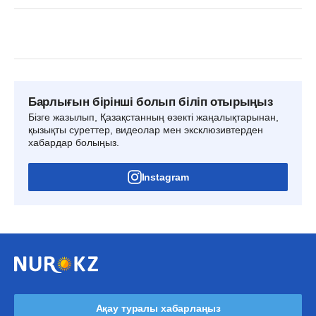
Барлығын бірінші болып біліп отырыңыз
Бізге жазылып, Қазақстанның өзекті жаңалықтарынан,
қызықты суреттер, видеолар мен эксклюзивтерден
хабардар болыңыз.
Instagram
Ақау туралы хабарлаңыз