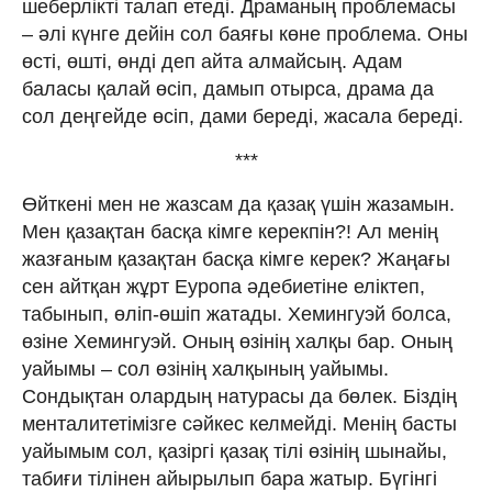
шеберлiктi талап етедi. Драманың проблемасы
– əлi күнге дейiн сол баяғы көне проблема. Оны
өстi, өштi, өндi деп айта алмайсың. Адам
баласы қалай өсiп, дамып отырса, драма да
сол деңгейде өсiп, дами бередi, жасала бередi.
***
Өйткенi мен не жазсам да қазақ үшiн жазамын.
Мен қазақтан басқа кiмге керекпiн?! Ал менiң
жазғаным қазақтан басқа кiмге керек? Жаңағы
сен айтқан жұрт Еуропа əдебиетiне елiктеп,
табынып, өлiп-өшiп жатады. Хемингуэй болса,
өзiне Хемингуэй. Оның өзiнiң халқы бар. Оның
уайымы – сол өзiнiң халқының уайымы.
Сондықтан олардың натурасы да бөлек. Бiздiң
менталитетiмiзге сəйкес келмейдi. Менiң басты
уайымым сол, қазiргi қазақ тiлi өзiнiң шынайы,
табиғи тiлiнен айырылып бара жатыр. Бүгiнгi