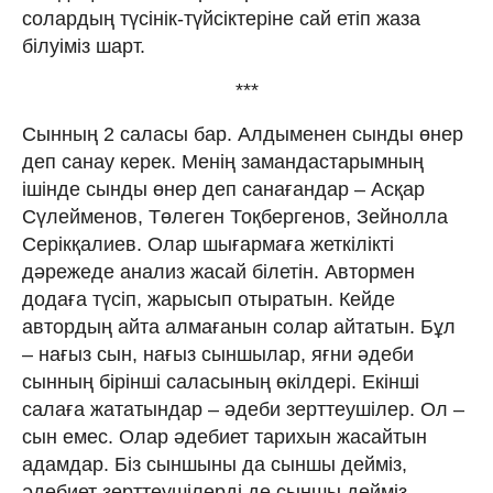
солардың түсiнiк-түйсiктерiне сай етiп жаза
бiлуiмiз шарт.
***
Сынның 2 саласы бар. Алдыменен сынды өнер
деп санау керек. Менiң замандастарымның
iшiнде сынды өнер деп санағандар – Асқар
Сүлейменов, Төлеген Тоқбергенов, Зейнолла
Серiкқалиев. Олар шығармаға жеткiлiктi
дəрежеде анализ жасай бiлетiн. Автормен
додаға түсiп, жарысып отыратын. Кейде
автордың айта алмағанын солар айтатын. Бұл
– нағыз сын, нағыз сыншылар, яғни əдеби
сынның бiрiншi саласының өкiлдерi. Екiншi
салаға жататындар – əдеби зерттеушiлер. Ол –
сын емес. Олар əдебиет тарихын жасайтын
адамдар. Бiз сыншыны да сыншы деймiз,
əдебиет зерттеушiлердi де сыншы деймiз.