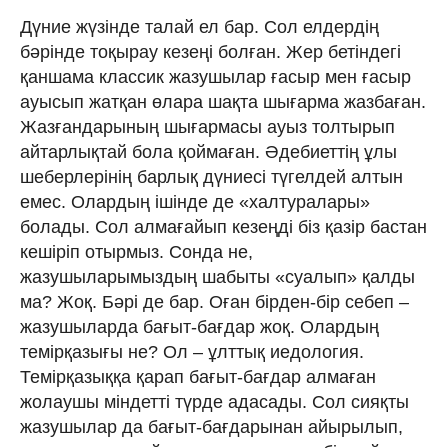
Дүние жүзiнде талай ел бар. Сол елдердiң
бəрiнде тоқырау кезеңi болған. Жер бетiндегi
қаншама классик жазушылар ғасыр мен ғасыр
ауысып жатқан өлара шақта шығарма жазбаған.
Жазғандарының шығармасы ауыз толтырып
айтарлықтай бола қоймаған. Əдебиеттiң ұлы
шеберлерiнiң барлық дүниесi түгелдей алтын
емес. Олардың iшiнде де «халтуралары»
болады. Сол алмағайып кезеңдi бiз қазiр бастан
кешiрiп отырмыз. Сонда не,
жазушыларымыздың шабыты «суалып» қалды
ма? Жоқ. Бəрi де бар. Оған бiрден-бiр себеп –
жазушыларда бағыт-бағдар жоқ. Олардың
темiрқазығы не? Ол – ұлттық иедология.
Темiрқазыққа қарап бағыт-бағдар алмаған
жолаушы мiндеттi түрде адасады. Сол сияқты
жазушылар да бағыт-бағдарынан айырылып,