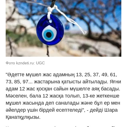
Фото kzndeti.ru: UGC
"Әдетте мүшел жас адамның 13, 25, 37, 49, 61,
73, 85, 97... жастарына қатысты айтылады. Яғни
адам 12 жас қосқан сайын мүшелге аяқ басады.
Мәселен, бала 12 жасқа толып, 13-ке жеткенше
мұшел жасында деп саналады және бұл ер мен
әйелдер үшін бірдей есептеледі", - дейді Шара
Қанатқұлқызы.