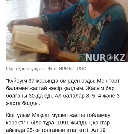
Шара Қанатқұлқызы. Фото NUR.KZ: UGC
"Күйеуім 37 жасында өмірден озды. Мен төрт
баламен жастай жесір қалдым. Жасым бар
болғаны 30-да еді. Ал балалар 8, 5, 4 және 3
жаста болды.
Кіші ұлым Мақсат мүшел жасты тойламау
керектігін біле тұра, 1991 жылдың қаңтар
айында 25-ке толғанын атап өтті. Ал 19