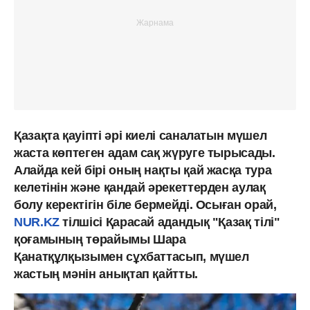
Қазақта қауіпті әрі киелі саналатын мүшел
жаста көптеген адам сақ жүруге тырысады.
Алайда кей бірі оның нақты қай жасқа тура
келетінін және қандай әрекеттерден аулақ
болу керектігін біле бермейді. Осыған орай,
NUR.KZ
тілшісі Қарасай адандық "Қазақ тілі"
қоғамының төрайымы Шара
Қанатқұлқызымен сұхбаттасып, мүшел
жастың мәнін анықтап қайтты.