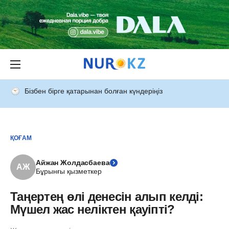
Бізбен бірге қатарынан болған күндеріңіз
ҚОҒАМ
Айжан Жолдасбаева
АЖ
Бұрынғы қызметкер
Таңертең өлі денесін алып келді:
Мүшел жас неліктен қауіпті?