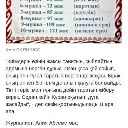
Фото OK.RU: UGC
"Киімдерін өзінің жақсы танитын, сыйлайтын
адамына берген дұрыс. Оған қоса қой сойып,
оның етін түгел таратып берген де жақсы. Бірақ
оның етінен бір тілім де алып қалуға болмайды.
Тіпті терісі мен тұяғына дейін таратып жіберу
керек. Содан кейін Құран оқытып, дұға
жасайды", - деп сөзін қортыныдылады Шара
апа.
Журналист: Алия Абсеметова