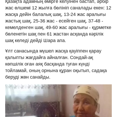
Қазақта адамның өмірге келуінен бастап, әрбір
жас өлшемі 12 жылға бөлініп саналады екен: 12
жасқа дейін балалық шақ, 13-24 жас аралығы
жастық шақ, 25-36 жас - есейген шақ, 37-48 -
кемелденген шақ, 49-60 жас аралығы - құрметке
бөленетін шақ пен 61 жастан асқанда кәрілік
шақ келеді дейді Шара апа.
Ұлт санасында мүшел жасқа қауіппен қарау
қалыпты жағдайға айналған. Сондай-ақ
көпшілік оған аяқ басқанда туған күнді
тойламай, оның орнына құран оқытып, садақа
беруді жөн санайды.