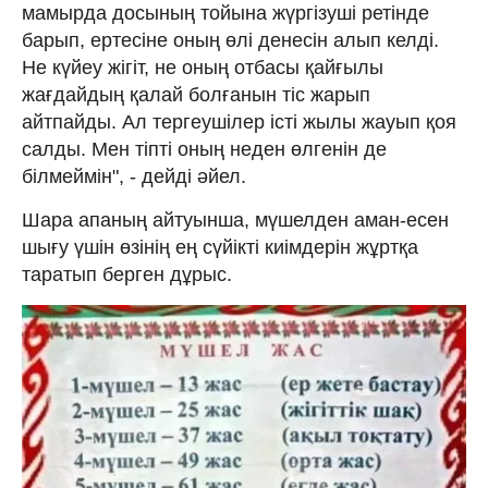
мамырда досының тойына жүргізуші ретінде
барып, ертесіне оның өлі денесін алып келді.
Не күйеу жігіт, не оның отбасы қайғылы
жағдайдың қалай болғанын тіс жарып
айтпайды. Ал тергеушілер істі жылы жауып қоя
салды. Мен тіпті оның неден өлгенін де
білмеймін", - дейді әйел.
Шара апаның айтуынша, мүшелден аман-есен
шығу үшін өзінің ең сүйікті киімдерін жұртқа
таратып берген дұрыс.