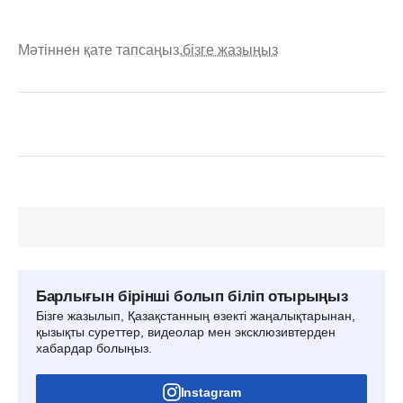
Мәтіннен қате тапсаңыз,
бізге жазыңыз
Барлығын бірінші болып біліп отырыңыз
Бізге жазылып, Қазақстанның өзекті жаңалықтарынан,
қызықты суреттер, видеолар мен эксклюзивтерден
хабардар болыңыз.
Instagram