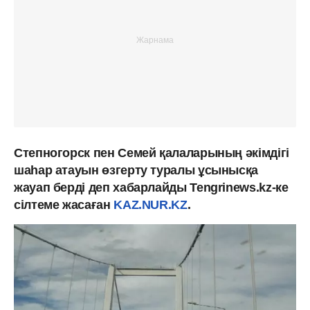
Степногорск пен Семей қалаларының әкімдігі
шаһар атауын өзгерту туралы ұсынысқа
жауап берді деп хабарлайды Tengrinews.kz-ке
сілтеме жасаған
KAZ.NUR.KZ
.