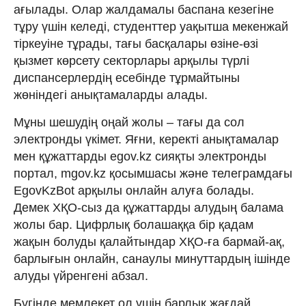
ағылады. Олар жалдамалы баспана кезегіне
тұру үшін келеді, студенттер уақытша мекенжай
тіркеуіне тұрады, тағы басқалары өзіне-өзі
қызмет көрсету секторлары арқылы түрлі
диспансерлердің есебінде тұрмайтыны
жөніндегі анықтамаларды алады.
Мұны шешудің оңай жолы – тағы да сол
электронды үкімет. Яғни, керекті анықтамалар
мен құжаттарды egov.kz сияқты электронды
портал, mgov.kz қосымшасы және телеграмдағы
EgovKzBot арқылы онлайн алуға болады.
Демек ХҚО-сыз да құжаттарды алудың балама
жолы бар. Цифрлық болашаққа бір қадам
жақын болуды қалайтындар ХҚО-ға бармай-ақ,
барлығын онлайн, санаулы минуттардың ішінде
алуды үйренгені абзал.
Бүгінде мемлекет ол үшін барлық жағдай