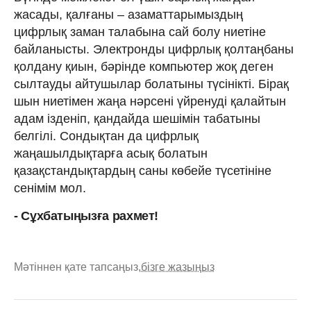
жасады, қалғаны – азаматтарымыздың
цифрлық заман талабына сай болу ниетіне
байланысты. Электронды цифрлық қолтаңбаны
қолдану қиын, бәрінде компьютер жоқ деген
сылтауды айтушылар болатыны түсінікті. Бірақ
шын ниетімен жаңа нәрсені үйренуді қалайтын
адам ізденіп, қандайда шешімін табатыны
белгілі. Сондықтан да цифрлық
жаңашылдықтарға асық болатын
қазақстандықтардың саны көбейе түсетініне
сенімім мол.
- Сұхбатыңызға рахмет!
Мәтіннен қате тапсаңыз,
бізге жазыңыз