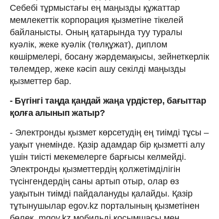
Себебі тұрмыстағы ең маңызды құжаттар
мемлекеттік корпорация қызметіне тікелей
байланысты. Оның қатарында туу туралы
куәлік, жеке куәлік (төлқұжат), диплом
көшірмелері, босану жәрдемақысы, зейнеткерлік
төлемдер, жеке кәсіп ашу секілді маңызды
қызметтер бар.
- Бүгінгі таңда қандай жаңа үрдістер, бағыттар
қолға алынып жатыр?
- Электронды қызмет көрсетудің ең тиімді тұсы –
уақыт үнемінде. Қазір адамдар бір қызметті алу
үшін тиісті мекемелерге барғысы келмейді.
Электронды қызметтердің қолжетімділігін
түсінгендердің саны артып отыр, олар өз
уақытын тиімді пайдалануды қалайды. Қазір
тұтынушылар egov.kz порталының қызметінен
бөлек, mgov.kz мобильді қосымшасы мен