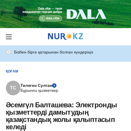
Бізбен бірге қатарынан болған күндеріңіз
ҚОҒАМ
Тилеген Султан
ТС
Бұрынғы қызметкер
Әсемгүл Балташева: Электронды
қызметтерді дамытудың
қазақстандық жолы қалыптасып
келеді