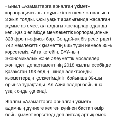
- Биыл «Азаматтарға арналған үкімет»
корпорациясының жұмыс істеп келе жатқанына
3 жыл толды. Осы уақыт аралығында жасалған
жұмыс аз емес, ал алдағы жоспарлар одан да
көп. Қазір елімізде мемлекеттік корпорацияның
328 фронт-офисы бар. Сондай-ақ біз реестрдегі
742 мемлекеттік қызметтің 635 түрін немесе 85%
көрсетеміз. Айта кетейін, БҰҰ-ның
Экономикалық және әлеуметтік мәселелер
жөніндегі департаментінің 2018 жылғы есебінде
Қазақстан 193 елдің ішінде электронды
қызметтердің қолжетімділігі бойынша 39-шы
орынға тұрақтады. Ал Азия елдері бойынша
үздік ондыққа енді.
Жалпы «Азаматтарға арналған үкімет»
адамның дүниеге келген күнінен бастап өмір
бойы қызмет көрсетеді деп айтсақ артық емес.