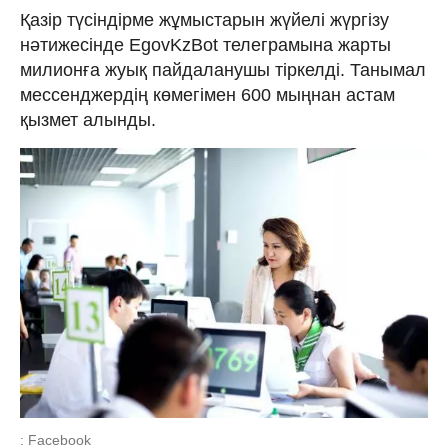
Қазір түсіндірме жұмыстарын жүйелі жүргізу
нәтижесінде EgovKzBot телеграмына жарты
милионға жуық пайдаланушы тіркелді. Танымал
мессенджердің көмегімен 600 мыңнан астам
қызмет алынды.
: Facebook