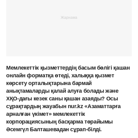
Мемлекеттік қызметтердің басым бөлігі қашан
онлайн форматқа өтеді, халыққа қызмет
көрсету орталықтарына бармай
анықтамаларды қалай алуға болады және
ХҚО-дағы кезек саны қашан азаяды? Осы
сұрақтардың жауабын nur.kz «Азаматтарға
арналған үкімет» мемлекеттік
корпорациясының басқарма төрайымы
Әсемгүл Балташевадан сұрап-білді.