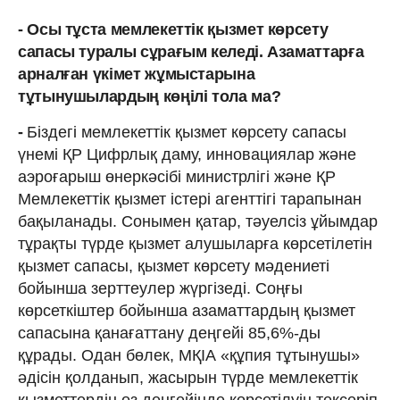
- Осы тұста мемлекеттік қызмет көрсету
сапасы туралы сұрағым келеді. Азаматтарға
арналған үкімет жұмыстарына
тұтынушылардың көңілі тола ма?
-
Біздегі мемлекеттік қызмет көрсету сапасы
үнемі ҚР Цифрлық даму, инновациялар және
аэроғарыш өнеркәсібі министрлігі және ҚР
Мемлекеттік қызмет істері агенттігі тарапынан
бақыланады. Сонымен қатар, тәуелсіз ұйымдар
тұрақты түрде қызмет алушыларға көрсетілетін
қызмет сапасы, қызмет көрсету мәдениеті
бойынша зерттеулер жүргізеді. Соңғы
көрсеткіштер бойынша азаматтардың қызмет
сапасына қанағаттану деңгейі 85,6%-ды
құрады. Одан бөлек, МҚІА «құпия тұтынушы»
әдісін қолданып, жасырын түрде мемлекеттік
қызметтердің өз деңгейінде көрсетілуін тексеріп