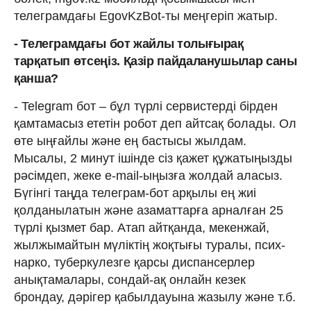
телеграмдағы EgovKzBot-ты меңгеріп жатыр.
- Телеграмдағы бот жайлы толығырақ
тарқатып өтсеңіз. Қазір пайдаланушылар саны
қанша?
- Telegram бот – бұл түрлі сервистерді бірден
қамтамасыз ететін робот деп айтсақ болады. Ол
өте ыңғайлы және ең бастысы жылдам.
Мысалы, 2 минут ішінде сіз қажет құжатыңызды
рәсімдеп, жеке e-mail-ыңызға жолдай аласыз.
Бүгінгі таңда телеграм-бот арқылы ең жиі
қолданылатын және азаматтарға арналған 25
түрлі қызмет бар. Атап айтқанда, мекенжай,
жылжымайтын мүліктің жоқтығы туралы, псих-
нарко, туберкулезге қарсы диспансерлер
анықтамалары, сондай-ақ онлайн кезек
брондау, дәрігер қабылдауына жазылу және т.б.