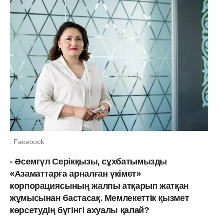
: Facebook
- Әсемгүл Серікқызы, сұхбатымызды
«Азаматтарға арналған үкімет»
корпорациясының жалпы атқарып жатқан
жұмысынан бастасақ. Мемлекеттік қызмет
көрсетудің бүгінгі ахуалы қалай?