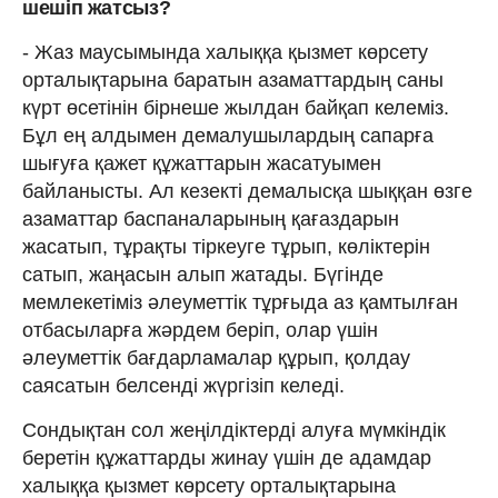
шешіп жатсыз?
- Жаз маусымында халыққа қызмет көрсету
орталықтарына баратын азаматтардың саны
күрт өсетінін бірнеше жылдан байқап келеміз.
Бұл ең алдымен демалушылардың сапарға
шығуға қажет құжаттарын жасатуымен
байланысты. Ал кезекті демалысқа шыққан өзге
азаматтар баспаналарының қағаздарын
жасатып, тұрақты тіркеуге тұрып, көліктерін
сатып, жаңасын алып жатады. Бүгінде
мемлекетіміз әлеуметтік тұрғыда аз қамтылған
отбасыларға жәрдем беріп, олар үшін
әлеуметтік бағдарламалар құрып, қолдау
саясатын белсенді жүргізіп келеді.
Сондықтан сол жеңілдіктерді алуға мүмкіндік
беретін құжаттарды жинау үшін де адамдар
халыққа қызмет көрсету орталықтарына