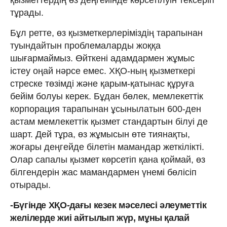
тұрады.
Бұл ретте, өз қызметкерлеріміздің тарапынан
туындайтын проблемаларды жоққа
шығармаймыз. Өйткені адамдармен жұмыс
істеу оңай нәрсе емес. ХҚО-ның қызметкері
стреске төзімді және қарым-қатынас құруға
бейім болуы керек. Бұдан бөлек, мемлекеттік
корпорация тарапынан ұсынылатын 600-ден
астам мемлекеттік қызмет стандартын білуі де
шарт. Дей тұра, өз жұмысын өте тиянақты,
жоғары деңгейде білетін мамандар жеткілікті.
Олар сапалы қызмет көрсетіп қана қоймай, өз
білгендерін жас мамандармен үнемі бөлісіп
отырады.
-Бүгінде ХҚО-дағы кезек мәселесі әлеуметтік
желілерде жиі айтылып жүр, мұны қалай