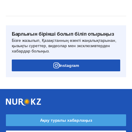
Барлығын бірінші болып біліп отырыңыз
Бізге жазылып, Қазақстанның өзекті жаңалықтарынан,
қызықты суреттер, видеолар мен эксклюзивтерден
хабардар болыңыз.
Instagram
Ақау туралы хабарлаңыз