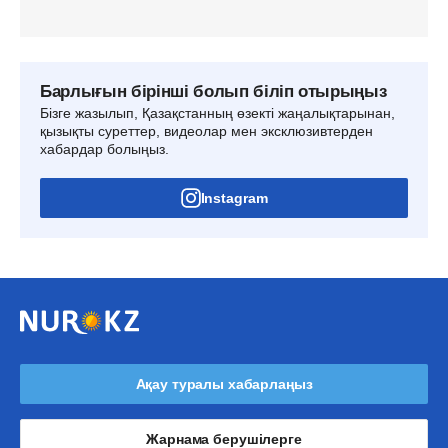
Барлығын бірінші болып біліп отырыңыз
Бізге жазылып, Қазақстанның өзекті жаңалықтарынан,
қызықты суреттер, видеолар мен эксклюзивтерден
хабардар болыңыз.
Instagram
Ақау туралы хабарлаңыз
Жарнама берушілерге