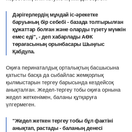
Дәрігерлердің мұндай іс-әрекетке
баруының бір себебі - базада толтырылған
құжаттар болған және оларды түзету мүмкін
емес еді", - деп хабарлады АӨК
төрағасының орынбасары Шыңғыс
Қабдула.
Оқиға перинаталдық орталықтың басшысына
қатысты басқа да сыбайлас жемқорлық
қылмыстарын тергеу барысында кездейсоқ
анықталған. Жедел-тергеу тобы оқиға орнына
жедел жеткенімен, баланы құтқаруға
үлгермеген.
"Жедел жеткен тергеу тобы бұл фактіні
анықтап, растады - баланың денесі