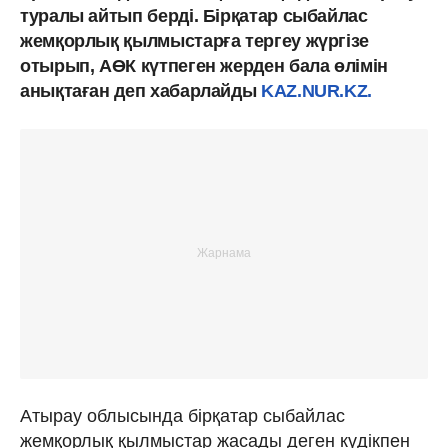
туралы айтып берді. Бірқатар сыбайлас
жемқорлық қылмыстарға тергеу жүргізе
отырып, АӨК күтпеген жерден бала өлімін
анықтаған деп хабарлайды
KAZ.NUR.KZ.
Атырау облысында бірқатар сыбайлас
жемқорлық қылмыстар жасады деген күдікпен