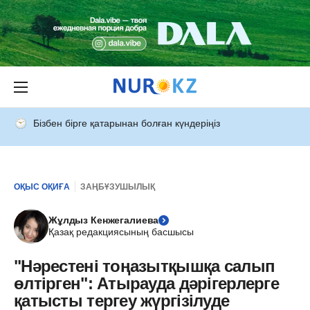
Бізбен бірге қатарынан болған күндеріңіз
ОҚЫС ОҚИҒА
ЗАҢБҰЗУШЫЛЫҚ
Жұлдыз Кенжегалиева
Қазақ редакциясының басшысы
"Нәрестені тоңазытқышқа салып
өлтірген": Атырауда дәрігерлерге
қатысты тергеу жүргізілуде