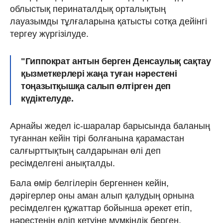
облыстық перинаталдық орталықтың
лауазымды тұлғаларына қатысты сотқа дейінгі
тергеу жүргізілуде.
"Гиппократ антын берген Денсаулық сақтау
қызметкерлері жаңа туған нәрестені
тоңазытқышқа салып өлтірген деп
күдіктелуде.
Арнайы жедел іс-шаралар барысында баланың
туғаннан кейін тірі болғанына қарамастан
салғырттықтың салдарынан өлі деп
ресімделгені анықталды.
Бала өмір белгілерін бергеннен кейін,
дәрігерлер оны аман алып қалудың орнына
ресімделген құжаттар бойынша әрекет етіп,
нәрестенің өліп кетуіне мүмкіндік берген.