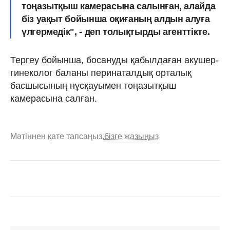
тоңазытқыш камерасына салынған, алайда
біз уақыт бойынша оқиғаның алдын алуға
үлгермедік", - деп толықтырды агенттікте.
Тергеу бойынша, босануды қабылдаған акушер-
гинеколог баланы перинаталдық орталық
басшысының нұсқауымен тоңазытқыш
камерасына салған.
Мәтіннен қате тапсаңыз,
бізге жазыңыз