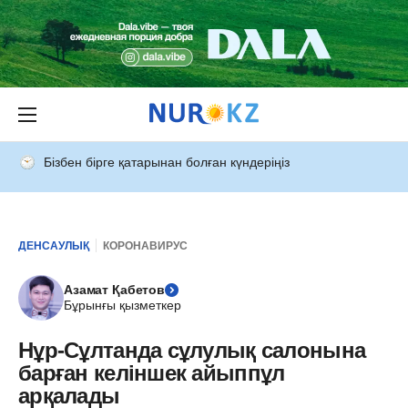
Бізбен бірге қатарынан болған күндеріңіз
ДЕНСАУЛЫҚ
КОРОНАВИРУС
Азамат Қабетов
Бұрынғы қызметкер
Нұр-Сұлтанда сұлулық салонына
барған келіншек айыппұл
арқалады