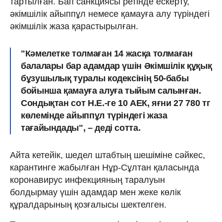
тартылған. Бап санкциясы ретінде ескерту,
әкімшілік айыппұл немесе қамауға алу түріндегі
әкімшілік жаза қарастырылған.
"Кәмелетке толмаған 14 жасқа толмаған
балалары бар адамдар үшін Әкімшілік құқық
бұзушылық туралы кодексінің 50-бабы
бойынша қамауға алуға тыйым салынған.
Сондықтан сот Н.Е.-ге 10 АЕК, яғни 27 780 тг
көлемінде айыппұл түріндегі жаза
тағайындады", – деді сотта.
Айта кетейік, шедел штабтың шешіміне сәйкес,
карантинге жабылған Нұр-Сұлтан қаласында
коронавирус инфекцияның таралуын
болдырмау үшін адамдар мен жеке көлік
құралдарының қозғалысы шектелген.