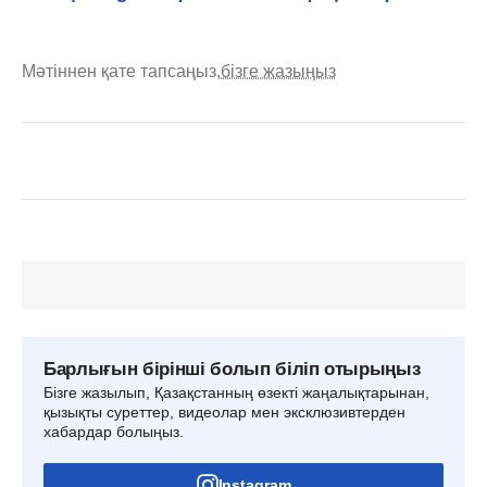
Мәтіннен қате тапсаңыз,
бізге жазыңыз
Барлығын бірінші болып біліп отырыңыз
Бізге жазылып, Қазақстанның өзекті жаңалықтарынан,
қызықты суреттер, видеолар мен эксклюзивтерден
хабардар болыңыз.
Instagram