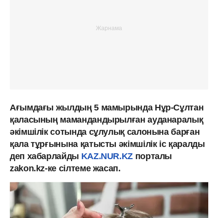
Ағымдағы жылдың 5 мамырында Нұр-Сұлтан
қаласының мамандандырылған ауданаралық
әкімшілік сотында сұлулық салонына барған
қала тұрғынына қатысты әкімшілік іс қаралды
деп хабарлайды
KAZ.NUR.KZ
порталы
zakon.kz-ке сілтеме жасап.