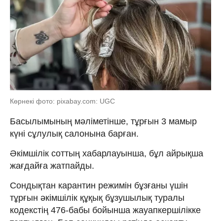
Көрнекі фото: pixabay.com: UGC
Басылымының мәліметінше, тұрғын 3 мамыр
күні сұлулық салонына барған.
Әкімшілік соттың хабарлауынша, бұл айрықша
жағдайға жатпайды.
Сондықтан карантин режимін бұзғаны үшін
тұрғын әкімшілік құқық бұзушылық туралы
кодекстің 476-бабы бойынша жауапкершілікке