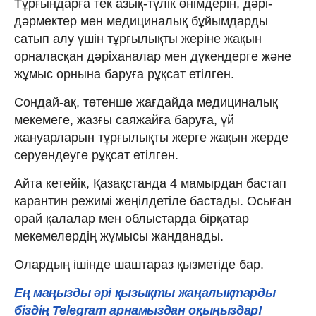
Тұрғындарға тек азық-түлік өнімдерін, дәрі-
дәрмектер мен медициналық бұйымдарды
сатып алу үшін тұрғылықты жеріне жақын
орналасқан дәріханалар мен дүкендерге және
жұмыс орнына баруға рұқсат етілген.
Сондай-ақ, төтенше жағдайда медициналық
мекемеге, жазғы саяжайға баруға, үй
жануарларын тұрғылықты жерге жақын жерде
серуендеуге рұқсат етілген.
Айта кетейік, Қазақстанда 4 мамырдан бастап
карантин режимі жеңілдетіле бастады. Осыған
орай қалалар мен облыстарда бірқатар
мекемелердің жұмысы жанданады.
Олардың ішінде шаштараз қызметіде бар.
Ең маңызды әрі қызықты жаңалықтарды
біздің Telegram арнамыздан оқыңыздар!