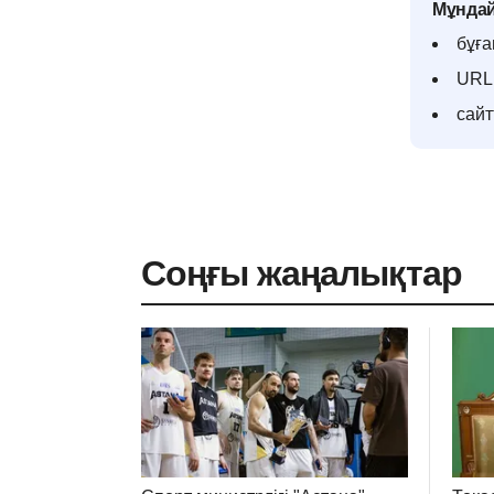
Мұндай
бұға
URL 
сай
Соңғы жаңалықтар