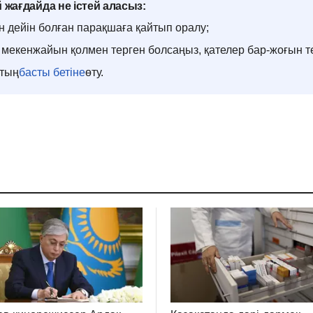
 жағдайда не істей аласыз:
н дейін болған парақшаға қайтып оралу;
мекенжайын қолмен терген болсаңыз, қателер бар-жоғын т
ттың
басты бетіне
өту.