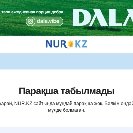
Парақша табылмады
 қарай, NUR.KZ сайтында мұндай парақша жоқ. Бәлкім онда
мүлде болмаған.