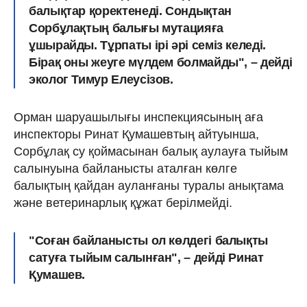
балықтар қоректенеді. Сондықтан
Сорбұлақтың балығы мутацияға
ұшырайды. Тұрпаты ірі әрі семіз келеді.
Бірақ оны жеуге мүлдем болмайды", – дейді
эколог Тимур Елеусізов.
Орман шаруашылығы инспекциясының аға
инспекторы Ринат Қумашевтың айтуынша,
Сорбұлақ су қоймасынан балық аулауға тыйым
салынуына байланысты аталған көлге
балықтың қайдан ауланғаны туралы анықтама
және ветеринарлық құжат берілмейді.
"Соған байланысты ол көлдегі балықты
сатуға тыйым салынған", – дейді Ринат
Қумашев.