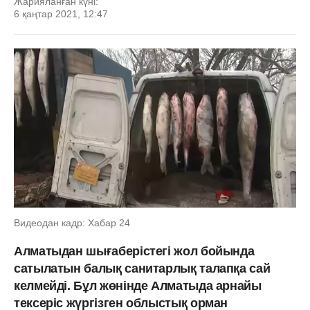
Жарияланған күні:
6 қаңтар 2021, 12:47
Видеодан кадр: Хабар 24
Алматыдан шығаберістегі жол бойында
сатылатын балық санитарлық талапқа сай
келмейді. Бұл жөнінде Алматыда арнайы
тексеріс жүргізген облыстық орман