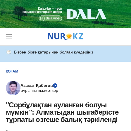
Бізбен бірге қатарынан болған күндеріңіз
ҚОҒАМ
Азамат Қабетов
Бұрынғы қызметкер
"Сорбұлақтан ауланған болуы
мүмкін": Алматыдан шығаберісте
тұрпаты өзгеше балық тәркіленді