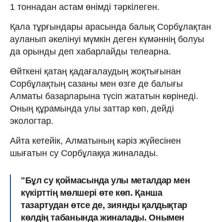
1 тоннадан астам өнімді тәркілеген.
Қала тұрғындары арасында балық Сорбұлақтан
ауланып әкелінуі мүмкін деген күмәннің болуы
да орынды деп хабарлайды телеарна.
Өйткені қатаң қадағалаудың жоқтығынан
Сорбұлақтың сазаны мен өзге де балығы
Алматы базарларына түсіп жататын көрінеді.
Оның құрамында улы заттар көп, дейді
экологтар.
Айта кетейік, Алматының кәріз жүйесінен
шығатын су Сорбұлаққа жиналады.
"Бұл су қоймасында улы металдар мен
күкірттің мөлшері өте көп. Қанша
тазартудан өтсе де, зиянды қалдықтар
көлдің табанында жиналады. Онымен