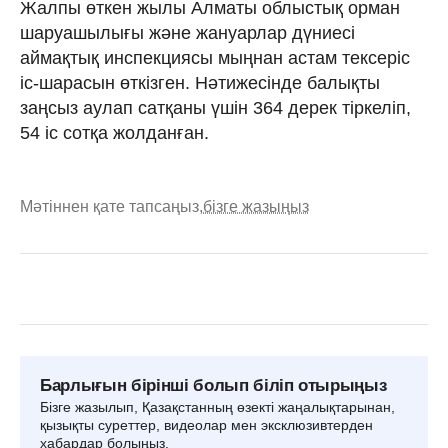
Жалпы өткен жылы Алматы облыстық орман
шаруашылығы және жануарлар дүниесі
аймақтық инспекциясы мыңнан астам тексеріс
іс-шарасын өткізген. Нәтижесінде балықты
заңсыз аулап сатқаны үшін 364 дерек тіркеліп,
54 іс сотқа жолданған.
Мәтіннен қате тапсаңыз,
бізге жазыңыз
Барлығын бірінші болып біліп отырыңыз
Бізге жазылып, Қазақстанның өзекті жаңалықтарынан,
қызықты суреттер, видеолар мен эксклюзивтерден
хабардар болыңыз.