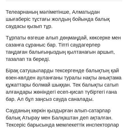
Телеарнаның мәліметінше, Алматыдан
шығаберіс тұстағы жолдың бойында балық
саудасы қызып тұр.
Тұрпаты өзгеше алып дөңмаңдай, көксерке мен
сазанға сұраныс бар. Тіпті саудагерлер
таңдаған балығыңыздың қылтанағын аршып,
тазалап та береді.
Бірақ сатушыларды тексергенде балықтың қай
өзен-көлден ауланғаны туралы нақты анықтама
құжаттары болмай шыққан. Тек балықты сатып
алғандары жөніндегі есеп-қисап түбіртегі ғана
бар. Ал бұл заңсыз сауда саналады.
Сауданың көркін қыздырған алып-сатарлар
балық Атырау мен Балқаштан деп ақталған.
Тексеріс барысында мемлекеттік инспекторлар