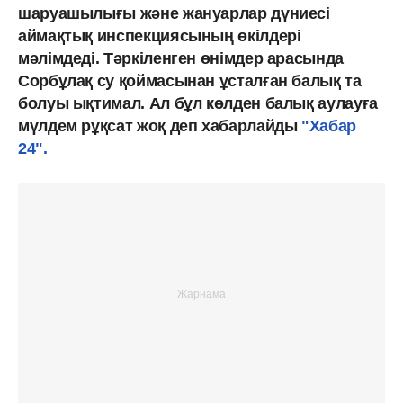
шаруашылығы және жануарлар дүниесі
аймақтық инспекциясының өкілдері
мәлімдеді. Тәркіленген өнімдер арасында
Сорбұлақ су қоймасынан ұсталған балық та
болуы ықтимал. Ал бұл көлден балық аулауға
мүлдем рұқсат жоқ деп хабарлайды
"Хабар
24".