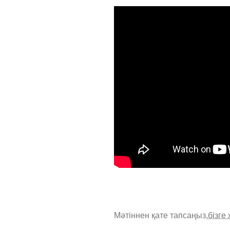
Мәтіннен қате тапсаңыз,
бізге