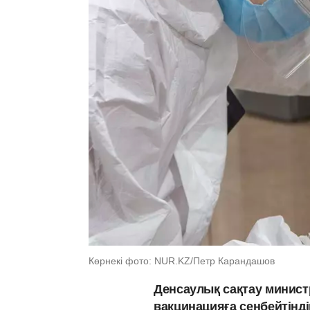
Көрнекі фото: NUR.KZ/Петр Карандашов
Денсаулық сақтау министр
вакцинацияға сенбейтінді