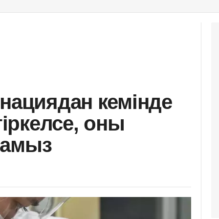
инациядан кемінде
тіркелсе, оны
намыз