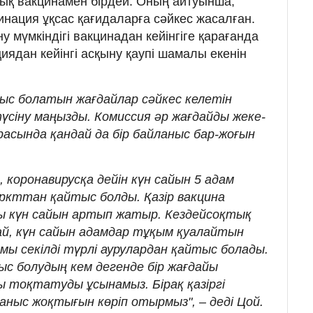
ық вакцинамен бірдей. Оның айтуынша,
инация ұқсас қағидаларға сәйкес жасалған.
 мүмкіндігі вакцинадан кейінгіге қарағанда
иядан кейінгі асқыну қаупі шамалы екенін
тыс болатын жағдайлар сәйкес келетін
сіну маңызды. Комиссия әр жағдайды жеке-
расында қандай да бір байланыс бар-жоғын
, коронавирусқа дейін күн сайын 5 адам
ркттан қайтыс болды. Қазір вакцина
ы күн сайын артып жатыр. Кездейсоқтық
рай, күн сайын адамдар тұқым қуалайтын
ымы секілді түрлі аурулардан қайтыс болады.
ыс болудың кем дегенде бір жағдайы
ны тоқтатуды ұсынамыз. Бірақ қазіргі
аныс жоқтығын көріп отырмыз", – деді Цой.