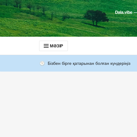
МӘЗІР
Бізбен бірге қатарынан болған күндеріңіз