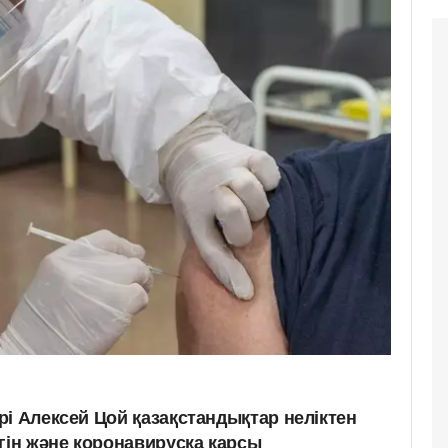
і Алексей Цой қазақстандықтар неліктен
гін және коронавирусқа қарсы