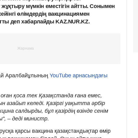
 жұқтыру мүмкін еместігін айтты. Сонымен
кейінгі өлімдердің вакцинациямен
тты деп хабарлайды KAZ.NUR.KZ.
тай Аралбайұлының
YouTube арнасындағы
 оған қоса тек Қазақстанда ғана емес,
н азайып келеді. Қазіргі уақытта әрбір
ина салдырды, бұл қазірдің өзінде сенім
, – деді министр.
усқа қарсы вакцина қазақстандықтар өмір