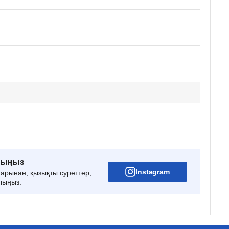
рыңыз
Instagram
тарынан, қызықты суреттер,
лыңыз.