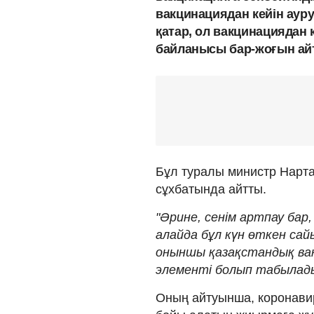
вакцинациядан кейін ауру
қатар, ол вакцинациядан 
байланысы бар-жоғын ай
Бұл туралы министр Нар
сұхбатында айтты.
"Әрине, сенім артпау бар,
алайда бұл күн өткен сайы
оныншы қазақстандық вакц
элементі болып табылады"
Оның айтуынша, коронавир