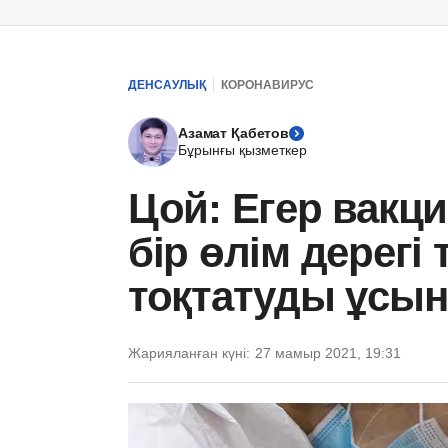
ДЕНСАУЛЫҚ
КОРОНАВИРУС
Азамат Қабетов
Бұрынғы қызметкер
Цой: Егер вакц
бір өлім дерегі 
тоқтатуды ұсы
Жарияланған күні:
27 мамыр 2021, 19:31