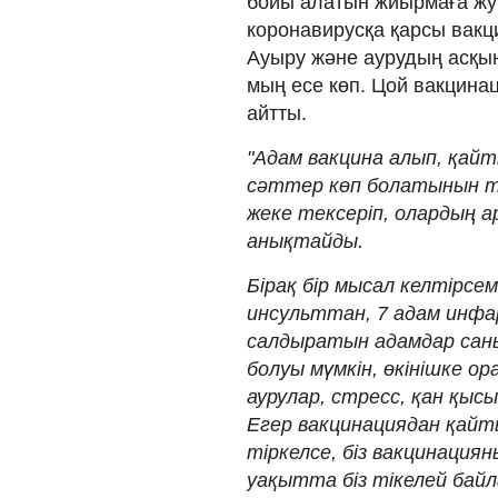
бойы алатын жиырмаға жу
коронавирусқа қарсы вакц
Ауыру және аурудың асқыну
мың есе көп. Цой вакцинац
айтты.
"Адам вакцина алып, қай
сәттер көп болатынын тү
жеке тексеріп, олардың а
анықтайды.
Бірақ бір мысал келтірсем
инсульттан, 7 адам инфа
салдыратын адамдар сан
болуы мүмкін, өкінішке о
аурулар, стресс, қан қыс
Егер вакцинациядан қайт
тіркелсе, біз вакцинация
уақытта біз тікелей байл