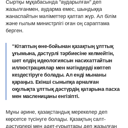
Сыртқы мұқабасында "аударылған" деп
жазылғанмен, аударма емес, шындыққа
жанаспайтын мәліметтер қаптап жүр. Ал білім
және ғылым министрлігі оған оң сараптама
берген.
"Кітаптың өне-бойынан қазақтың ұлттық
ұғымына, дәстүрлі тәрбиесіне келмейтін,
шет елдің идеологиясын насихаттайтын
иллюстрациялар мен мәтіндерді көптеп
кездестіруге болады. Ал енді мынаны
қараңыз. Екінші сыныпқа арналған
оқулықта ұлттық дәстүрдің қатарына пасха
мен масленицаны енгізіпті.
Мұны әрине, қазақстандық мерекелер деп
көрсетсе түсінуге болады. Қазақтың салт-
дәстүрлері мен әдет-ғұрыптары деп жазылған