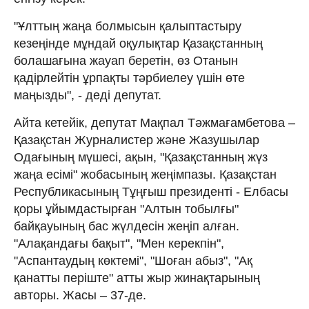
"Ұлттың жаңа болмысын қалыптастыру
кезеңінде мұндай оқулықтар Қазақстанның
болашағына жауап беретін, өз Отанын
қадірлейтін ұрпақты тәрбиелеу үшін өте
маңызды", - деді депутат.
Айта кетейік, депутат Мақпал Тәжмағамбетова –
Қазақстан Журналистер және Жазушылар
Одағының мүшесі, ақын, "Қазақстанның жүз
жаңа есімі" жобасының жеңімпазы. Қазақстан
Республикасының Тұңғыш президенті - Елбасы
қоры ұйымдастырған "Алтын тобылғы"
байқауының бас жүлдесін жеңіп алған.
"Алақандағы бақыт", "Мен керекпін",
"Аспантаудың көктемі", "Шоған абыз", "Ақ
қанатты періште" атты жыр жинақтарының
авторы. Жасы – 37-де.