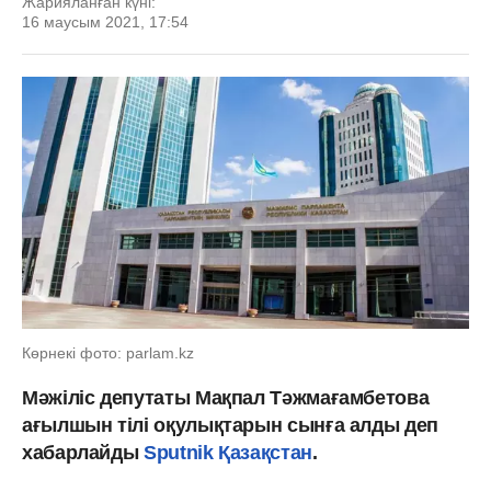
Жарияланған күні:
16 маусым 2021, 17:54
Көрнекі фото: parlam.kz
Мәжіліс депутаты Мақпал Тәжмағамбетова
ағылшын тілі оқулықтарын сынға алды деп
хабарлайды
Sputnik Қазақстан
.