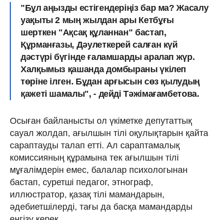
"Бұл аңызды естігендеріңіз бар ма? Жасалу
уақыты 2 мың жылдан ары Кетбұғы
шерткен "Ақсақ құланнан" бастап,
Құрманғазы, Дәулеткерей салған күй
дәстүрі бүгінде ғаламшарды аралап жүр.
Халқымыз қашанда домбыраны үкілеп
төріне ілген. Бұдан арғысын сөз қылудың
қажеті шамалы", - дейді Тәжімағамбетова.
Осыған байланысты ол үкіметке депутаттық
сауал жолдап, ағылшын тілі оқулықтарын қайта
сараптауды талап етті. Ал сараптамалық
комиссияның құрамына тек ағылшын тілі
мұғалімдерін емес, балалар психологынан
бастап, суретші педагог, этнограф,
иллюстратор, қазақ тілі мамандарын,
әдебиетшілерді, тағы да басқа мамандарды
енгізу керек.