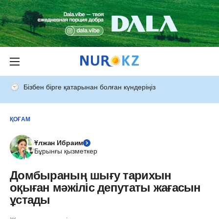
Бізбен бірге қатарынан болған күндеріңіз
ҚОҒАМ
Ұлжан Ибраим
Бұрынғы қызметкер
Домбыраның шығу тарихын
оқыған мәжіліс депутаты жағасын
ұстады