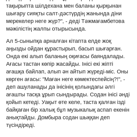
тақырыпта шілдехана мен баланы қырқынан
шығару сияқты салт-дәстүрдің жанында діни
мерекелер неге жүр?", - деді Тәжмағамбетова
мәжілістің жалпы отырысында.
Ал 5-сыныпқа арналған кітапта елде жоқ
аңызды ойдан құрастырып, басып шығарған.
Онда екі алып баланың оқиғасы баяндалады.
Ағасы тастан көпір жасайды. Інісі екі жіпті
ағашқа байлап, алып ән айтып жүреді-міс. Оны
көрген ағасы: "Маған неге көмектеспейсің?!", -
деп ашуланады да інісінің қолындағы әлгі
ағашты тасқа ұрып сындырады. Содан інісі әнді
қойып кетеді. Уақыт өте келе, таста қалған ізді
байқаған бір халық бұл музыкалық аспап екенін
анықтайды. Домбыра содан шыққан деп
түсіндіреді.