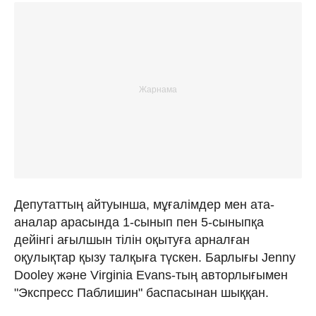
Депутаттың айтуынша, мұғалімдер мен ата-
аналар арасында 1-сынып пен 5-сыныпқа
дейінгі ағылшын тілін оқытуға арналған
оқулықтар қызу талқыға түскен. Барлығы Jenny
Dooley және Virginia Evans-тың авторлығымен
"Экспресс Паблишин" баспасынан шыққан.