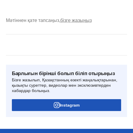
Мәтіннен қате тапсаңыз,
бізге жазыңыз
Барлығын бірінші болып біліп отырыңыз
Бізге жазылып, Қазақстанның өзекті жаңалықтарынан,
қызықты суреттер, видеолар мен эксклюзивтерден
хабардар болыңыз.
Instagram