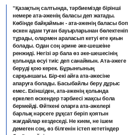
"Қазақтың салтында, тәрбиемізде бірінші
немере ата-әженің баласы деп жатады.
Көбінде байқаймын - ата-әженің баласы боп
өскен адам туған бауырларынан бөлектеніп
тұрады, олармен араласып кетуі өте қиын
болады. Одан соң әрине әке-шешеіне
ренжиді. Негізі әр бала өз әке-шешесінің
қолында өсуі тиіс деп санаймын. Ата-әжеге
беруді қою керек. Бұрынғының
сарқыншағы. Бір-екі айға ата-әжесіне
апаруға болады. Басыбайлы беру дұрыс
емес. Екіншіден, ата-әженің қолында
еркелеп өскендер тәрбиесі жақсы бола
бермейді. Өйткені оларға ата-әжелері
барлық нәрсеге рұқсат беріп қоятын
жағдайлар кездеседі. Не кием, не ішем
демеген соң, өз білгенін істеп кететіндер