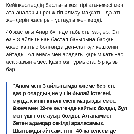
Кейіпкерлердің барлығы көзі тірі ата-әжесі мен
ата-аналарын ренжітіп алмау мақсатында аты-
жөндерін жасырын ұстауды жөн көрді.
40 жастағы Анар бүгінде табысты заңгер. Ол
өзін 3 айлығынан бастап бауырына басқан
әжесі қайтыс болғанда дел-сал күй кешкенін
айтады. Ал анасымен арадағы қарым-қатынас
аса жақын емес. Қазір өзі тұрмыста, бір қызы
бар.
"Анам мені 3 айлығымда әжеме берген.
Қазір олардың не үшін былай істегені,
мұнда кімнің кінәлі екені маңызды емес.
Әжем мен 12-ге келгенде қайтыс болды, бұл
мен үшін өте ауыр болды. Ал анаммен
бөтен адамдар секілді араласамыз.
Шынымды айтсам, тіпті 40-қа келсем де