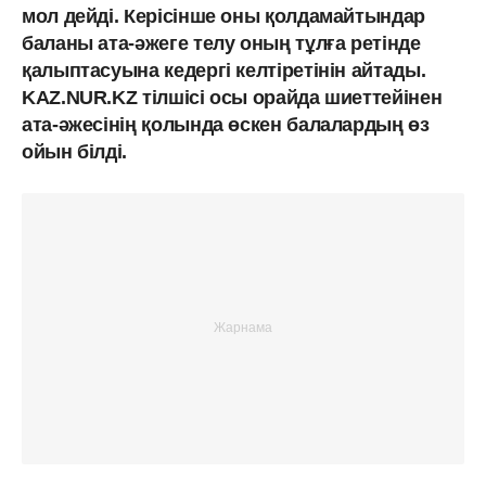
мол дейді. Керісінше оны қолдамайтындар
баланы ата-әжеге телу оның тұлға ретінде
қалыптасуына кедергі келтіретінін айтады.
KAZ.NUR.KZ тілшісі осы орайда шиеттейінен
ата-әжесінің қолында өскен балалардың өз
ойын білді.