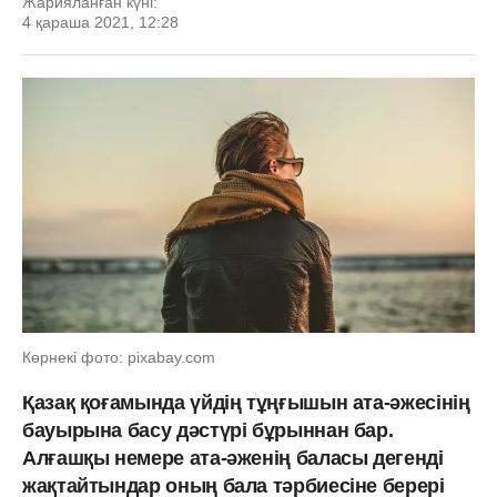
Жарияланған күні:
4 қараша 2021, 12:28
Көрнекі фото: pixabay.com
Қазақ қоғамында үйдің тұңғышын ата-әжесінің
бауырына басу дәстүрі бұрыннан бар.
Алғашқы немере ата-әженің баласы дегенді
жақтайтындар оның бала тәрбиесіне берері