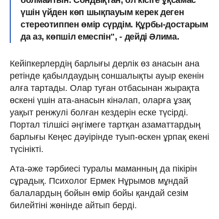
үшін үйден көп шықпауым керек деген
стереотиппен өмір сүрдім. Құрбы-достарым
да аз, көпшіл емеспін", - дейді Әлима.
Кейіпкерлердің барлығы дерлік өз анасын ана
ретінде қабылдаудың соншалықты ауыр екенін
алға тартады. Олар туған отбасынан жырақта
өскені үшін ата-анасын кінәлап, оларға ұзақ
уақыт ренжулі болған кездерін еске түсірді.
Портал тілшісі әңгімеге тартқан азаматтардың
барлығы Кеңес дәуірінде туып-өскен ұрпақ екені
түсінікті.
Ата-әже тәрбиесі туралы маманның да пікірін
сұрадық. Психолог Ермек Нұрымов мұндай
балалардың бойын өмір бойы қандай сезім
билейтіні жөнінде айтып берді.