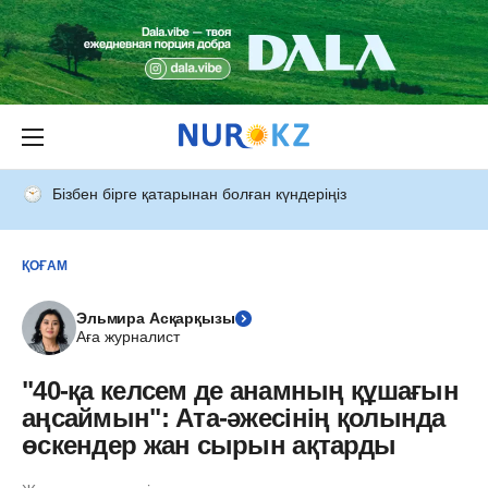
Бізбен бірге қатарынан болған күндеріңіз
ҚОҒАМ
Эльмира Асқарқызы
Аға журналист
"40-қа келсем де анамның құшағын
аңсаймын": Ата-әжесінің қолында
өскендер жан сырын ақтарды