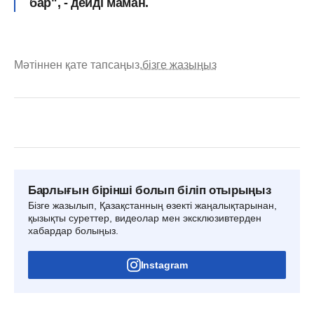
бар", - дейді маман.
Мәтіннен қате тапсаңыз,
бізге жазыңыз
Барлығын бірінші болып біліп отырыңыз
Бізге жазылып, Қазақстанның өзекті жаңалықтарынан,
қызықты суреттер, видеолар мен эксклюзивтерден
хабардар болыңыз.
Instagram