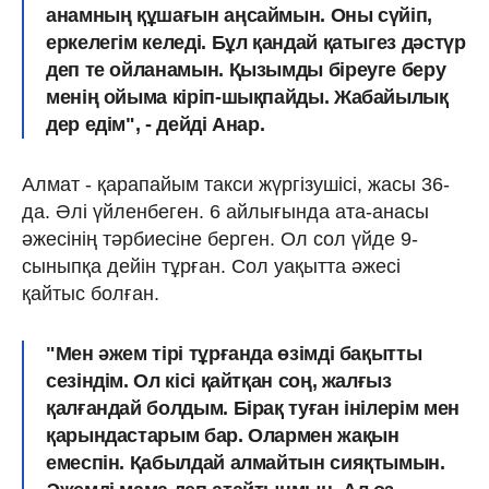
анамның құшағын аңсаймын. Оны сүйіп,
еркелегім келеді. Бұл қандай қатыгез дәстүр
деп те ойланамын. Қызымды біреуге беру
менің ойыма кіріп-шықпайды. Жабайылық
дер едім", - дейді Анар.
Алмат - қарапайым такси жүргізушісі, жасы 36-
да. Әлі үйленбеген. 6 айлығында ата-анасы
әжесінің тәрбиесіне берген. Ол сол үйде 9-
сыныпқа дейін тұрған. Сол уақытта әжесі
қайтыс болған.
"Мен әжем тірі тұрғанда өзімді бақытты
сезіндім. Ол кісі қайтқан соң, жалғыз
қалғандай болдым. Бірақ туған інілерім мен
қарындастарым бар. Олармен жақын
емеспін. Қабылдай алмайтын сияқтымын.