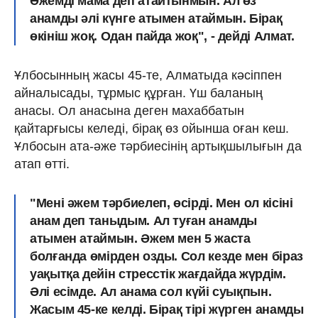
Әжемді мама деп атайтынмын. Ал өз
анамды әлі күнге атымен атаймын. Бірақ
өкініш жоқ. Одан пайда жоқ", - дейді Алмат.
Ұлбосынның жасы 45-те, Алматыда кәсіппен
айналысады, тұрмыс құрған. Үш баланың
анасы. Ол анасына деген махаббатын
қайтарғысы келеді, бірақ өз ойынша оған кеш.
Ұлбосын ата-әже тәрбиесінің артықшылығын да
атап өтті.
"Мені әжем тәрбиелеп, өсірді. Мен ол кісіні
анам деп таныдым. Ал туған анамды
атымен атаймын. Әжем мен 5 жаста
болғанда өмірден озды. Сол кезде мен біраз
уақытқа дейін стресстік жағдайда жүрдім.
Әлі есімде. Ал анама сол күйі суықпын.
Жасым 45-ке келді. Бірақ тірі жүрген анамды