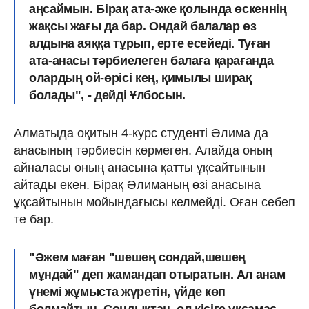
аңсаймын. Бірақ ата-әже қолында өскеннің
жақсы жағы да бар. Ондай балалар өз
алдына аяққа тұрып, ерте есейеді. Туған
ата-анасы тәрбиелеген балаға қарағанда
олардың ой-өрісі кең, қимылы ширақ
болады", - дейді Ұлбосын.
Алматыда оқитын 4-курс студенті Әлима да
анасының тәрбиесін көрмеген. Алайда оның
айналасы оның анасына қатты ұқсайтынын
айтады екен. Бірақ Әлиманың өзі анасына
ұқсайтынын мойындағысы келмейді. Оған себеп
те бар.
"Әжем маған "шешең сондай,шешең
мұндай" деп жамандап отыратын. Ал анам
үнемі жұмыста жүретін, үйде көп
болмайтын. Сондықтан, ол кісіге ұқсамас