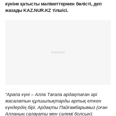
күніне қатысты мәліметтермен бөлісті, деп
жазады KAZ.NUR.KZ тілшісі.
"Арапа күні – Алла Тағала ардақтаған әрі
жасалатын құлшылықтарды артық еткен
күндердің бірі. Ардақты Пайғамбарымыз (оған
Алланың салауаты мен сәлемі болсын):