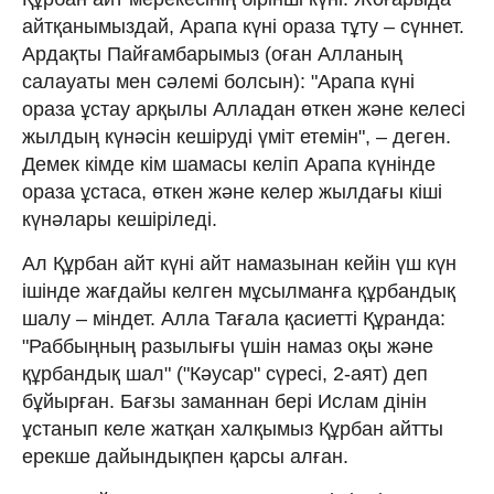
айтқанымыздай, Арапа күні ораза тұту – сүннет.
Ардақты Пайғамбарымыз (оған Алланың
салауаты мен сәлемі болсын): "Арапа күні
ораза ұстау арқылы Алладан өткен және келесі
жылдың күнәсін кешіруді үміт етемін", – деген.
Демек кімде кім шамасы келіп Арапа күнінде
ораза ұстаса, өткен және келер жылдағы кіші
күнәлары кешіріледі.
Ал Құрбан айт күні айт намазынан кейін үш күн
ішінде жағдайы келген мұсылманға құрбандық
шалу – міндет. Алла Тағала қасиетті Құранда:
"Раббыңның разылығы үшін намаз оқы және
құрбандық шал" ("Кәусар" сүресі, 2-аят) деп
бұйырған. Бағзы заманнан бері Ислам дінін
ұстанып келе жатқан халқымыз Құрбан айтты
ерекше дайындықпен қарсы алған.