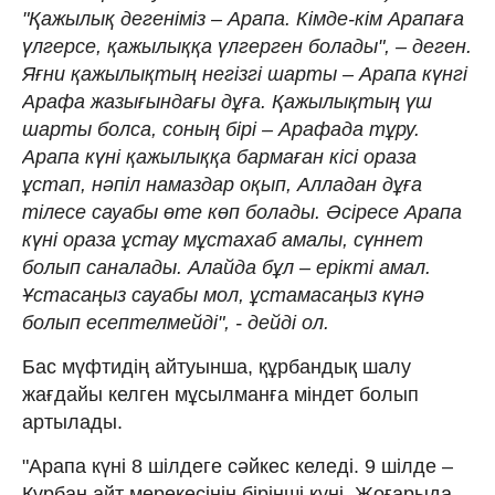
"Қажылық дегеніміз – Арапа. Кімде-кім Арапаға
үлгерсе, қажылыққа үлгерген болады", – деген.
Яғни қажылықтың негізгі шарты – Арапа күнгі
Арафа жазығындағы дұға. Қажылықтың үш
шарты болса, соның бірі – Арафада тұру.
Арапа күні қажылыққа бармаған кісі ораза
ұстап, нәпіл намаздар оқып, Алладан дұға
тілесе сауабы өте көп болады. Әсіресе Арапа
күні ораза ұстау мұстахаб амалы, сүннет
болып саналады. Алайда бұл – ерікті амал.
Ұстасаңыз сауабы мол, ұстамасаңыз күнә
болып есептелмейді", - дейді ол.
Бас мүфтидің айтуынша, құрбандық шалу
жағдайы келген мұсылманға міндет болып
артылады.
"Арапа күні 8 шілдеге сәйкес келеді. 9 шілде –
Құрбан айт мерекесінің бірінші күні. Жоғарыда