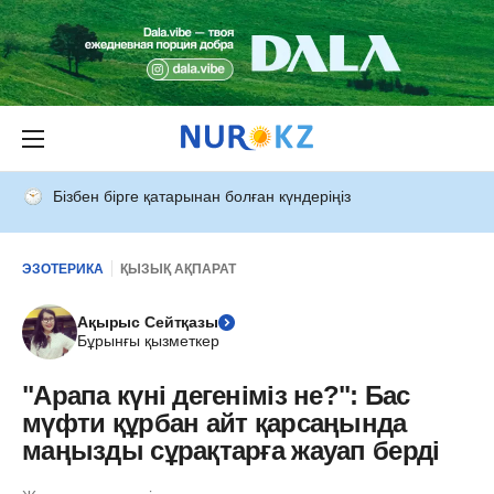
Бізбен бірге қатарынан болған күндеріңіз
ЭЗОТЕРИКА
ҚЫЗЫҚ АҚПАРАТ
Ақырыс Сейтқазы
Бұрынғы қызметкер
"Арапа күні дегеніміз не?": Бас
мүфти құрбан айт қарсаңында
маңызды сұрақтарға жауап берді