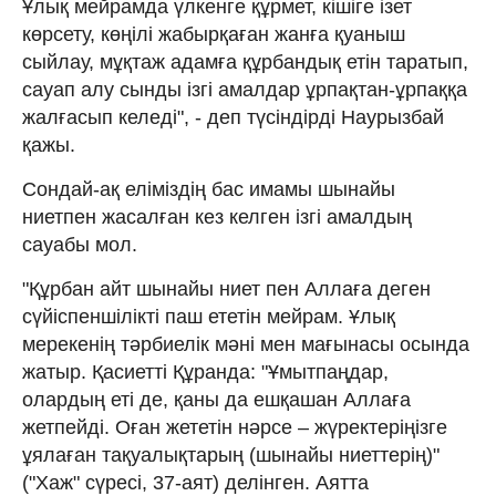
Ұлық мейрамда үлкенге құрмет, кішіге ізет
көрсету, көңілі жабырқаған жанға қуаныш
сыйлау, мұқтаж адамға құрбандық етін таратып,
сауап алу сынды ізгі амалдар ұрпақтан-ұрпаққа
жалғасып келеді", - деп түсіндірді Наурызбай
қажы.
Сондай-ақ еліміздің бас имамы шынайы
ниетпен жасалған кез келген ізгі амалдың
сауабы мол.
"Құрбан айт шынайы ниет пен Аллаға деген
сүйіспеншілікті паш ететін мейрам. Ұлық
мерекенің тәрбиелік мәні мен мағынасы осында
жатыр. Қасиетті Құранда: "Ұмытпаңдар,
олардың еті де, қаны да ешқашан Аллаға
жетпейді. Оған жететін нәрсе – жүректеріңізге
ұялаған тақуалықтарың (шынайы ниеттерің)"
("Хаж" сүресі, 37-аят) делінген. Аятта