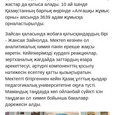
жастар да қатыса алады. 10 ай ішінде
Қазақстанның барлық өңірінде «Алғашқы жұмыс
орны» аясында 3639 адам жұмысқа
орналастырылды.
Зайсан қаласында жобаға қатысқандардың бірі
- Жансая Зайнолда. Мектеп кезінен ол
аналитикалық химия пәнін ерекше жақсы
көретін. Кейіпкерімізді күрделі реакциялар,
зертханалық жағдайда заттардың өзара
әрекеттесуі, әртүрлі компоненттің қосылу
нәтижесін есептеу қатты қызықтыратын.
Мектепті бітіргеннен кейін Қазақ ұлттық қыздар
педагогикалық университетіне оқуға түсті.
Мамандық таңдауда көп ойланбай сүйікті ісін
таңдаған ол химия бойынша бакалавр
дәрежесін алды.