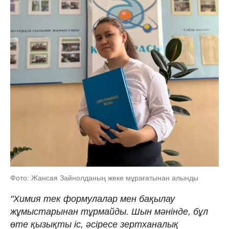
Фото: Жансая Зайнолданың жеке мұрағатынан алынды
"Химия тек формулалар мен бақылау
жұмыстарынан тұрмайды. Шын мәнінде, бұл
өте қызықты іс, әсіресе зертханалық