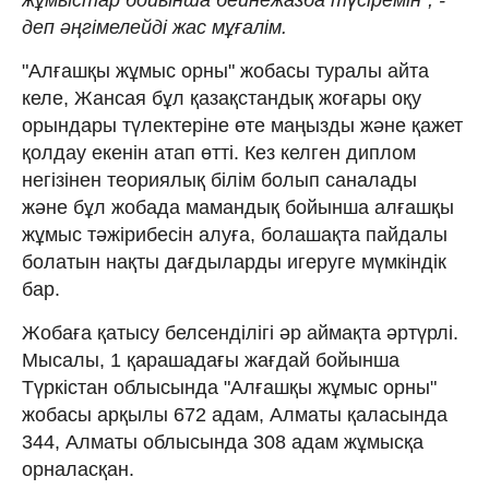
жұмыстар бойынша бейнежазба түсіремін", -
деп әңгімелейді жас мұғалім.
"Алғашқы жұмыс орны" жобасы туралы айта
келе, Жансая бұл қазақстандық жоғары оқу
орындары түлектеріне өте маңызды және қажет
қолдау екенін атап өтті. Кез келген диплом
негізінен теориялық білім болып саналады
және бұл жобада мамандық бойынша алғашқы
жұмыс тәжірибесін алуға, болашақта пайдалы
болатын нақты дағдыларды игеруге мүмкіндік
бар.
Жобаға қатысу белсенділігі әр аймақта әртүрлі.
Мысалы, 1 қарашадағы жағдай бойынша
Түркістан облысында "Алғашқы жұмыс орны"
жобасы арқылы 672 адам, Алматы қаласында
344, Алматы облысында 308 адам жұмысқа
орналасқан.