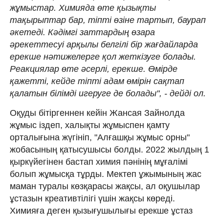
жұмыстар. Химияда өте қызықты
тақырыптар бар, тіпті өзіне тартып, баурап
әкетеді. Кәдімгі заттардың өзара
әрекеттесуі арқылы белгілі бір жағдайларда
ерекше нәтижелерге қол жеткізуге болады.
Реакциялар өте әсерлі, ерекше. Өмірде
қажетті, кейде тіпті адам өмірін сақтап
қалатын білімді игеруге де болады", - дейді ол.
Оқуды бітіргеннен кейін Жансая Зайнолда
жұмыс іздеп, халықты жұмыспен қамту
орталығына жүгініп, "Алғашқы жұмыс орны"
жобасының қатысушысы болды. 2022 жылдың 1
қыркүйегінен бастап химия пәнінің мұғалімі
болып жұмысқа тұрды. Мектеп ұжымының жас
маман туралы көзқарасы жақсы, ал оқушылар
ұстазын креативтілігі үшін жақсы көреді.
Химияға деген қызығушылығы ерекше ұстаз