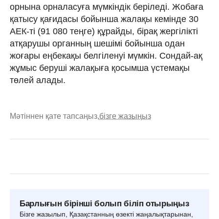
орнына орналасуға мүмкіндік беріледі. Жобаға
қатысу қағидасы бойынша жалақы кемінде 30
АЕК-ті (91 080 теңге) құрайды, бірақ жергілікті
атқарушы органның шешімі бойынша одан
жоғары еңбекақы белгіленуі мүмкін. Сондай-ақ
жұмыс беруші жалақыға қосымша үстемақы
төлей алады.
Мәтіннен қате тапсаңыз,
бізге жазыңыз
Барлығын бірінші болып біліп отырыңыз
Бізге жазылып, Қазақстанның өзекті жаңалықтарынан,