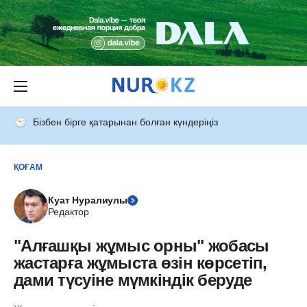
Бізбен бірге қатарынан болған күндеріңіз
ҚОҒАМ
Куат Нуралиулы
Редактор
"Алғашқы жұмыс орны" жобасы
жастарға жұмыста өзін көрсетіп,
дами түсуіне мүмкіндік беруде