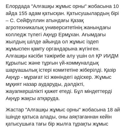
Елордада "Алғашқы жұмыс орны" жобасына 10
айда 155 адам қатысқан. Қатысушылардың бірі
– С. Сейфуллин атындағы Қазақ
агротехникалық университетінің жанындағы
колледж түлегі Ақнұр Ермұхан. Ағымдағы
жылдың шілде айында ол жұмыс іздеп
жұмыспен қамту органдарына жүгінген.
Алғашқы кәсіби тәжірибе алу үшін ол ҚР ИИДМ
Құрылыс және тұрғын үй-коммуналдық
шаруашылық істері комитетіне жіберілді. Қазір
Ақнұр - мұрағат ісі жөніндегі әдіскер. Жұмыс
мұқият назар аударуды, дәлдікті,
жауапкершілікті қажет етеді. Бұл міндеттерді
Ақнұр жақсы атқаруда.
Жастар "Алғашқы жұмыс орны" жобасына 18 ай
ішінде қатыса алады, оны аяқтағаннан кейін
қатысушыға тағы бір жылға тұрақты жұмыс