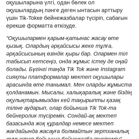
оқушыларына үлгі, одан бөлек ол
оқушылардың пәнге деген ынтасын арттыру
үшін Tik-Tokке бейнежазбалар түсіріп, сабағын
ерекше форматта өткізуде.
"Оқушылармен қарым-қатынас жасау өте
қызық. Олардың әрқайсысы жеке тұлға,
әрқайсысының өзіндік қыры бар. Олармен тіл
табысып кетсеңіз, онда жұмыс істеу де оңай
болады. Бүгінгі таңда Tik Tok және Instagram
сияқты платформалар мектеп оқушылары
арасында өте танымал. Мен оларды жұмыста
қолданамын. Мысалы, халықаралық және біздің
оқулықтарымыздан кей тақырыпты қазақ
тіліне аударып, олар бойынша Tik Tok-та
бейнеролик түсіремін. Сондай-ақ мектеп
базасында жоқ құралдар немесе мектеп
жағдайында жасауға болмайтын зертханалық