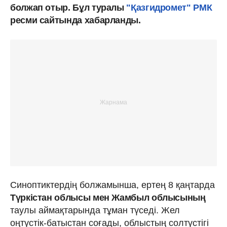
болжап отыр. Бұл туралы
"Қазгидромет" РМК
ресми сайтында хабарланды.
Синоптиктердің болжамынша, ертең 8 қаңтарда
Түркістан облысы мен Жамбыл облысының
таулы аймақтарында тұман түседі. Жел
оңтүстік-батыстан соғады, облыстың солтүстігі