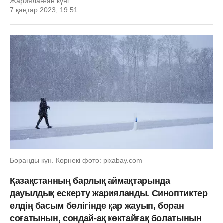
Жарияланған күні:
7 қаңтар 2023, 19:51
Боранды күн. Көрнекі фото: pixabay.com
Қазақстанның барлық аймақтарында
дауылдық ескерту жарияланды. Синоптиктер
елдің басым бөлігінде қар жауып, боран
соғатынын, сондай-ақ көктайғақ болатынын