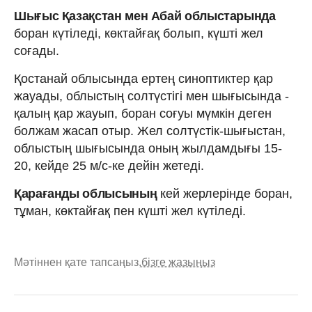
Шығыс Қазақстан мен Абай облыстарында
боран күтіледі, көктайғақ болып, күшті жел
соғады.
Қостанай облысында ертең синоптиктер қар
жауады, облыстың солтүстігі мен шығысында -
қалың қар жауып, боран соғуы мүмкін деген
болжам жасап отыр. Жел солтүстік-шығыстан,
облыстың шығысында оның жылдамдығы 15-
20, кейде 25 м/с-ке дейін жетеді.
Қарағанды облысының
кей жерлерінде боран,
тұман, көктайғақ пен күшті жел күтіледі.
Мәтіннен қате тапсаңыз,
бізге жазыңыз