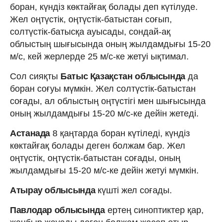
боран, күндіз көктайғақ болады деп күтілуде.
Жел оңтүстік, оңтүстік-батыстан соғып,
солтүстік-батысқа ауысады, сондай-ақ
облыстың шығысында оның жылдамдығы 15-20
м/с, кей жерлерде 25 м/с-ке жетуі ықтимал.
Сол сияқты
Батыс Қазақстан облысында
да
боран соғуы мүмкін. Жел солтүстік-батыстан
соғады, ал облыстың оңтүстігі мен шығысында
оның жылдамдығы 15-20 м/с-ке дейін жетеді.
Астанада
8 қаңтарда боран күтіледі, күндіз
көктайғақ болады деген болжам бар. Жел
оңтүстік, оңтүстік-батыстан соғады, оның
жылдамдығы 15-20 м/с-ке дейін жетуі мүмкін.
Атырау облысында
күшті жел соғады.
Павлодар облысында
ертең синоптиктер қар,