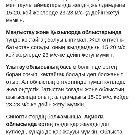
мен таулы аймақтарында желдің жылдамдығы
15-20, кей жерлерде 23-28 м/с-қа дейін жетуі
мүмкін.
Маңғыстау және Қызылорда облыстарында
түнде көктайғақ болуы ықтимал. Жел оңтүстік-
батыстан соғады, оның жылдамдығы 15-20 м/с,
кей жерлерде 23 м/с-ке дейін жетуі мүмкін.
Ұлытау облысының
басым бөлігінде ертең
боран соғып, көктайғақ болады деп болжанып
отыр. Ал облыстың оңтүстігінде тұман күтіледі.
Жел оңтүстік-батыстан соғады және облыстың
шығысында оның жылдамдығы 15-20 м/с, кейде
23-28 м/с-ке дейін жетуі мүмкін.
Синоптиктердің болжамынша,
Ақмола
облысында
ертең түнде қар жауады деп
күтіледі, күндіз де қар жаууы мүмкін. Облыста