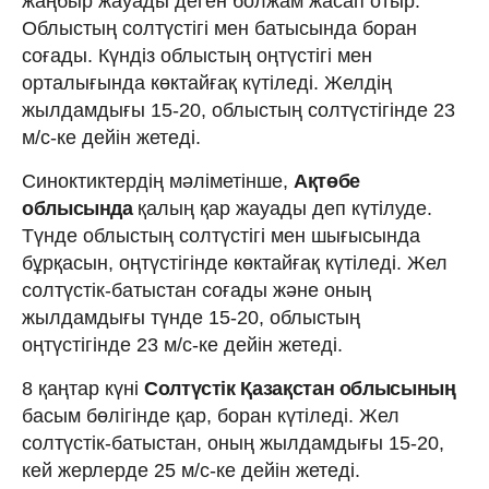
жаңбыр жауады деген болжам жасап отыр.
Облыстың солтүстігі мен батысында боран
соғады. Күндіз облыстың оңтүстігі мен
орталығында көктайғақ күтіледі. Желдің
жылдамдығы 15-20, облыстың солтүстігінде 23
м/с-ке дейін жетеді.
Синоктиктердің мәліметінше,
Ақтөбе
облысында
қалың қар жауады деп күтілуде.
Түнде облыстың солтүстігі мен шығысында
бұрқасын, оңтүстігінде көктайғақ күтіледі. Жел
солтүстік-батыстан соғады және оның
жылдамдығы түнде 15-20, облыстың
оңтүстігінде 23 м/с-ке дейін жетеді.
8 қаңтар күні
Солтүстік Қазақстан облысының
басым бөлігінде қар, боран күтіледі. Жел
солтүстік-батыстан, оның жылдамдығы 15-20,
кей жерлерде 25 м/с-ке дейін жетеді.