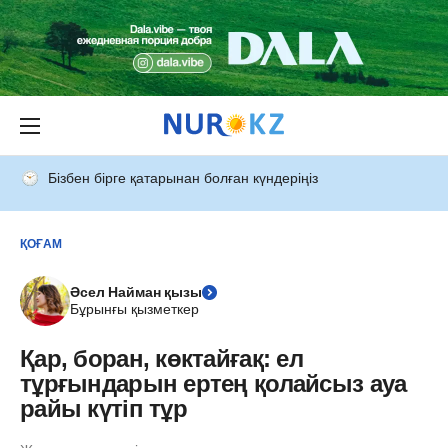
Бізбен бірге қатарынан болған күндеріңіз
ҚОҒАМ
Әсел Найман қызы
Бұрынғы қызметкер
Қар, боран, көктайғақ: ел
тұрғындарын ертең қолайсыз ауа
райы күтіп тұр