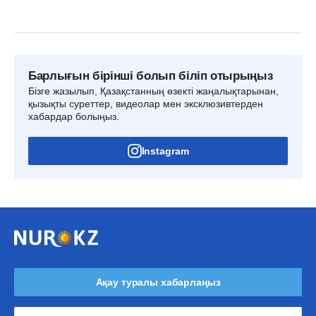
Барлығын бірінші болып біліп отырыңыз
Бізге жазылып, Қазақстанның өзекті жаңалықтарынан,
қызықты суреттер, видеолар мен эксклюзивтерден
хабардар болыңыз.
Instagram
Ақау туралы хабарлаңыз