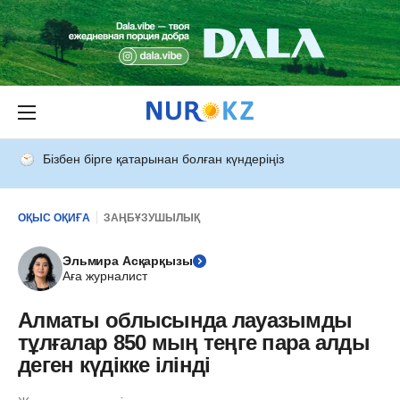
Бізбен бірге қатарынан болған күндеріңіз
ОҚЫС ОҚИҒА
ЗАҢБҰЗУШЫЛЫҚ
Эльмира Асқарқызы
Аға журналист
Алматы облысында лауазымды
тұлғалар 850 мың теңге пара алды
деген күдікке ілінді