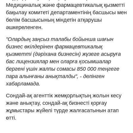
Медициналық және фармацевтикалық қызметті
бақылау комитеті департаментінің басшысы мен
бөлім басшысының міндетін атқарушы
әшкереленген.
"Олардың заңсыз талабы бойынша шағын
бизнес өкілдерінен фармацевтикалық
қызметті (дәріхана бизнесін) жүзеге асыруға
бас лицензиялар мен оларға қосымшалар
бергені үшін жалпы сомасы 850 000 теңгеге
пара алынғаны анықталды", - делінген
хабарламада.
Сондай-ақ агенттік жемқорлықтың жолын кесу
және анықтау, сондай-ақ бизнесті қорғау
жұмыстары жүйелі түрде жалғасатынын атап
өтті.