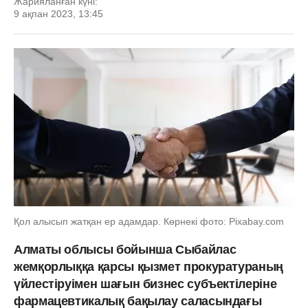
Жарияланған күні:
9 ақпан 2023, 13:45
Қол алысып жатқан ер адамдар. Көрнекі фото: Pixabay.com
Алматы облысы бойынша Cыбайлас
жемқорлыққа қарсы қызмет прокуратураның
үйлестіруімен шағын бизнес субъектілеріне
фармацевтикалық бақылау саласындағы