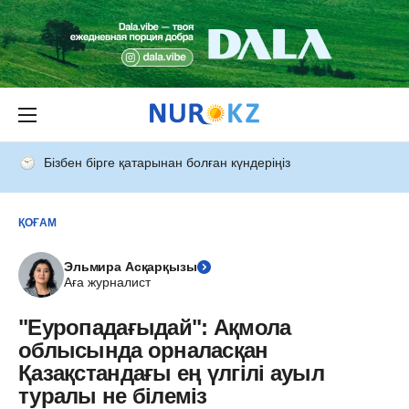
Бізбен бірге қатарынан болған күндеріңіз
ҚОҒАМ
Эльмира Асқарқызы
Аға журналист
"Еуропадағыдай": Ақмола
облысында орналасқан
Қазақстандағы ең үлгілі ауыл
туралы не білеміз