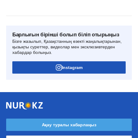
Барлығын бірінші болып біліп отырыңыз
Бізге жазылып, Қазақстанның өзекті жаңалықтарынан,
қызықты суреттер, видеолар мен эксклюзивтерден
хабардар болыңыз.
Instagram
Ақау туралы хабарлаңыз