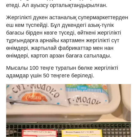
етеді. Ал ауызсу орталықтандырылған.
Жергілікті дүкен астаналық супермаркеттерден
еш кем түспейді. Бұл дүкендегі азық-түлік
бағасы бірден көзге түседі, өйткені жергілікті
тұрғындарға арнайы картамен жергілікті сүт
өнімдері, жартылай фабрикаттар мен нан
өнімдері, картоп арзан бағаға сатылады.
Мысалы 100 теңге туратын бөлке жергілікті
адамдар үшін 50 теңгеге беріледі.