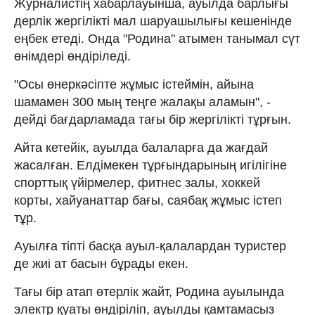
Журналистің хабарлауынша, ауылда барлығы
дерлік жергілікті мал шаруашылығы кешенінде
еңбек етеді. Онда "Родина" атымен танымал сүт
өнімдері өндіріледі.
"Осы өнеркәсіпте жұмыс істеймін, айына
шамамен 300 мың теңге жалақы аламын", -
дейді бағдарламада тағы бір жергілікті тұрғын.
Айта кетейік, ауылда балаларға да жағдай
жасалған. Елдімекен тұрғындарының игілігіне
спорттық үйірмелер, фитнес залы, хоккей
корты, хайуанаттар бағы, саябақ жұмыс істеп
тұр.
Ауылға тіпті басқа ауыл-қалалардан туристер
де жиі ат басын бұрады екен.
Тағы бір атап өтерлік жайт, Родина ауылында
электр қуаты өндіріліп, ауылды қамтамасыз