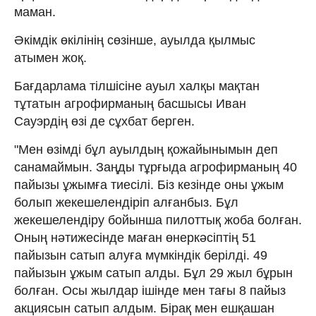
маман.
Әкімдік өкілінің сөзінше, ауылда қылмыс
атымен жоқ.
Бағдарлама тілшісіне ауыл халқы мақтан
тұтатын агрофирманың басшысы Иван
Сауэрдің өзі де сұхбат берген.
"Мен өзімді бұл ауылдың қожайынымын деп
санамаймын. Заңды тұрғыда агрофирманың 40
пайызы ұжымға тиесілі. Біз кезінде оны ұжым
болып жекешелендіріп алғанбыз. Бұл
жекешелендіру бойынша пилоттық жоба болған.
Оның нәтижесінде маған өнеркәсіптің 51
пайызын сатып алуға мүмкіндік берілді. 49
пайызын ұжым сатып алды. Бұл 29 жыл бұрын
болған. Осы жылдар ішінде мен тағы 8 пайыз
акциясын сатып алдым. Бірақ мен ешқашан