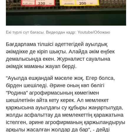
Екі түрлі сүт бағасы. Видеодан кадр: Youtube/Обожаю
Бағдарлама тілшісі әдеттегідей ауылдық
әкімдікке де кіріп шықты. Алайда әкім еңбек
демалысында екен. Журналист сауалына
әкімдік маманы жауап берді.
"Ауылда ешқандай мәселе жоқ. Егер болса,
бірден шешіледі. Әрине оның көп бөлігі
"Родина" агрофирмасының көмегімен
шешілетінін айта кету керек. Ал мемлекет
қаржысына ауылдағы су құбыры жаңартылуда,
жолды асфальттау да мемлекеттің қаражатына
істелген, әрине агрофирманың қаржыландыруы
арқылы жасалған жолдар да бар", - дейді