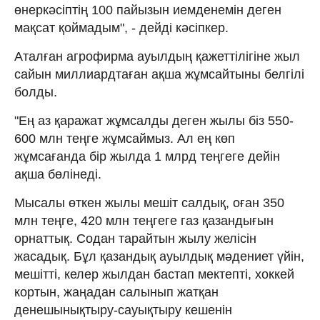
өнеркәсіптің 100 пайызын иемденемін деген
мақсат қоймадым", - дейді кәсіпкер.
Аталған агрофирма ауылдың қажеттілігіне жыл
сайын миллиардтаған ақша жұмсайтыны белгілі
болды.
"Ең аз қаражат жұмсалды деген жылы біз 550-
600 млн теңге жұмсаймыз. Ал ең көп
жұмсағанда бір жылда 1 млрд теңгеге дейін
ақша бөлінеді.
Мысалы өткен жылы мешіт салдық, оған 350
млн теңге, 420 млн теңгеге газ қазандығын
орнаттық. Содан тарайтын жылу желісін
жасадық. Бұл қазандық ауылдық мәдениет үйін,
мешітті, келер жылдан бастап мектепті, хоккей
кортын, жаңадан салынып жатқан
денешынықтыру-сауықтыру кешенін