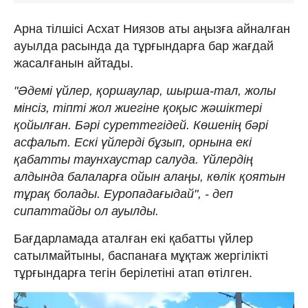
Арна тілшісі Асхат Ниязов аты аңызға айналған
ауылда расында да тұрғындарға бар жағдай
жасалғанын айтады.
"Әдемі үйлер, қоршаулар, шырша-тал, жолы
мінсіз, тіпті жол жиегіне қоқыс жәшіктері
қойылған. Бәрі суреттегідей. Көшенің бәрі
асфальт. Ескі үйлерді бұзып, орнына екі
қабатты таунхаустар салуда. Үйлердің
алдында балаларға ойын алаңы, көлік қоятын
тұрақ болады. Еуропадағыдай", - деп
сипаттайды ол ауылды.
Бағдарламада аталған екі қабатты үйлер
сатылмайтыны, баспанаға мұқтаж жергілікті
тұрғындарға тегін берілетіні атап өтілген.