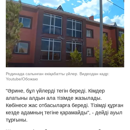
Родинада салынған екіқабатты үйлер. Видеодан кадр:
Youtube/Обожаю
"Әрине, бұл үйлерді тегін береді. Кімдер
алатыны алдын ала тізімде жазылады.
Көбінесе жас отбасыларға береді. Тізімді құрған
кезде адамның тегіне қарамайды", - дейді ауыл
тұрғыны.