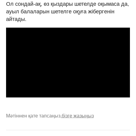
Ол сондай-ақ, өз қыздары шетелде оқымаса да,
ауыл балаларын шетелге оқуға жібергенін
айтады.
Мәтіннен қате тапсаңыз,
бізге жазыңыз