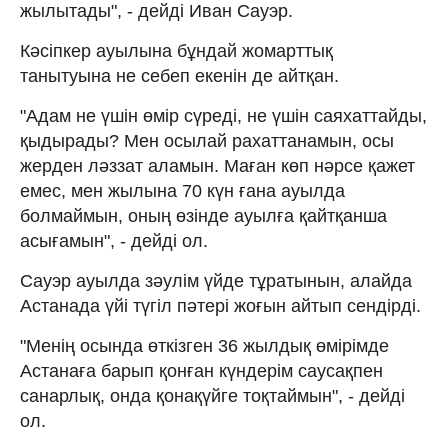
жылытады", - дейді Иван Сауэр.
Кәсіпкер ауылына бұндай жомарттық
танытуына не себеп екенін де айтқан.
"Адам не үшін өмір сүреді, не үшін саяхаттайды,
қыдырады? Мен осылай рахаттанамын, осы
жерден ләззат аламын. Маған көп нәрсе қажет
емес, мен жылына 70 күн ғана ауылда
болмаймын, оның өзінде ауылға қайтқанша
асығамын", - дейді ол.
Сауэр ауылда зәулім үйде тұратынын, алайда
Астанада үйі түгіл пәтері жоғын айтып сендірді.
"Менің осында өткізген 36 жылдық өмірімде
Астанаға барып қонған күндерім саусақпен
санарлық, онда қонақүйге тоқтаймын", - дейді
ол.