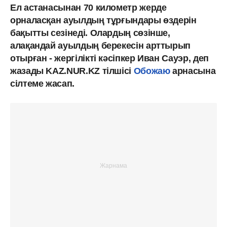
Ел астанасынан 70 километр жерде
орналасқан ауылдың тұрғындары өздерін
бақытты сезінеді. Олардың сөзінше,
алақандай ауылдың берекесін арттырып
отырған - жергілікті кәсіпкер Иван Сауэр, деп
жазады KAZ.NUR.KZ тілшісі
Обожаю
арнасына
сілтеме жасап.