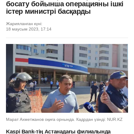
босату бойынша операцияны ішкі
істер министрі басқарды
Жарияланған күні:
18 маусым 2023, 17:14
Марат Ахметжанов оқиға орнында. Кадрдан үзінді: NUR.KZ
Kaspi Bank-тің Астанадағы филиалында