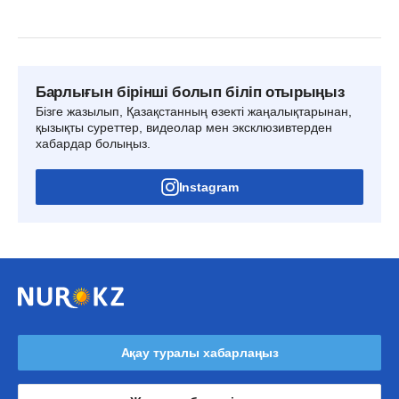
Барлығын бірінші болып біліп отырыңыз
Бізге жазылып, Қазақстанның өзекті жаңалықтарынан,
қызықты суреттер, видеолар мен эксклюзивтерден
хабардар болыңыз.
Instagram
Ақау туралы хабарлаңыз