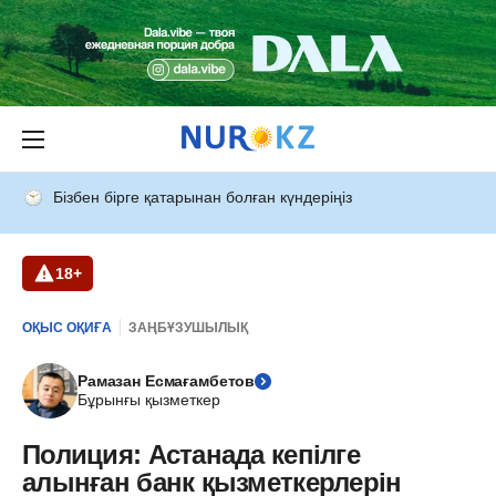
Бізбен бірге қатарынан болған күндеріңіз
18+
ОҚЫС ОҚИҒА
ЗАҢБҰЗУШЫЛЫҚ
Рамазан Есмағамбетов
Бұрынғы қызметкер
Полиция: Астанада кепілге
алынған банк қызметкерлерін