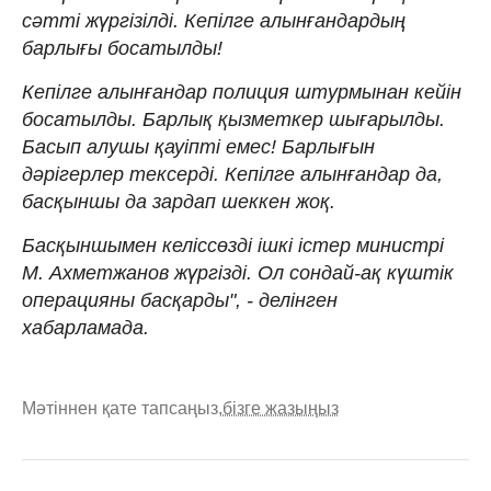
сәтті жүргізілді. Кепілге алынғандардың
барлығы босатылды!
Кепілге алынғандар полиция штурмынан кейін
босатылды. Барлық қызметкер шығарылды.
Басып алушы қауіпті емес! Барлығын
дәрігерлер тексерді. Кепілге алынғандар да,
басқыншы да зардап шеккен жоқ.
Басқыншымен келіссөзді ішкі істер министрі
М. Ахметжанов жүргізді. Ол сондай-ақ күштік
операцияны басқарды", - делінген
хабарламада.
Мәтіннен қате тапсаңыз,
бізге жазыңыз