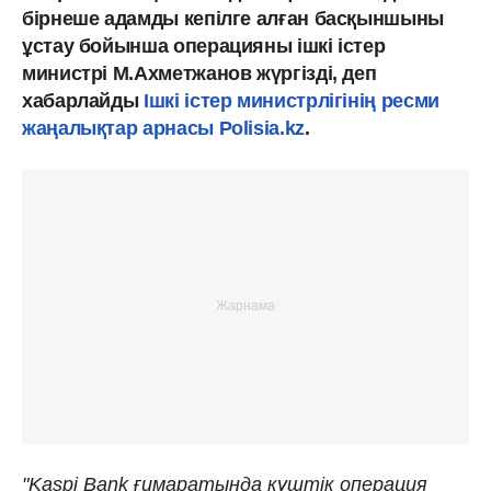
бірнеше адамды кепілге алған басқыншыны
ұстау бойынша операцияны ішкі істер
министрі М.Ахметжанов жүргізді, деп
хабарлайды
Ішкі істер министрлігінің ресми
жаңалықтар арнасы Polisia.kz
.
"Kaspi Bank ғимаратында күштік операция