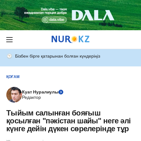
Бізбен бірге қатарынан болған күндеріңіз
ҚОҒАМ
Куат Нуралиулы
Редактор
Тыйым салынған бояғыш
қосылған "пәкістан шайы" неге әлі
күнге дейін дүкен сөрелерінде тұр