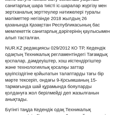
санитарлық шара тиісті іс-шаралар жүргізу мен
зертханалық зерттеулер нәтижелері туралы
мәліметтер негізінде 2018 жылдың 26
қазанында Қазақстан Республикасының бас
мемлекеттік санитарлық дәрігерінің қаулысымен
алып тасталған.
NUR.KZ редакциясы 029/2012 КО ТР, Кедендік
одақтың Техникалық регламентіндегі Тағамдық
қоспалар, дәмдеуіштер, хош иістендіргіштер
және технологиялық қосалқы заттар
қауіпсіздігіне қойылатын талаптарды тағы бір
мәрте тексеріп, ондағы 9-Қосымшаның 15-
тармағында шай құрамында бояуларды
қолдануға жол берілмейді деп жазылғанын
анықтады.
Бүгінгі таңда Кедендік одақ Техникалық