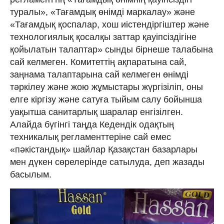
туралы», «Тағамдық өнімді маркалау» және
«Тағамдық қоспалар, хош иістендіргіштер және
технологиялық қосалқы заттар қауіпсіздігіне
қойылатын талаптар» сынды бірнеше талабына
сай келмеген. Комитеттің ақпаратына сай,
заңнама талаптарына сай келмеген өнімді
тәркілеу және жою жұмыстары жүргізіліп, оны
елге кіргізу және сатуға тыйым салу бойынша
уақытша санитарлық шаралар енгізілген.
Алайда бүгінгі таңда Кедендік одақтың
техникалық регламенттеріне сай емес
«пәкістандық» шайлар Қазақстан базарлары
мен дүкен сөрелерінде сатылуда, деп жазады
басылым.