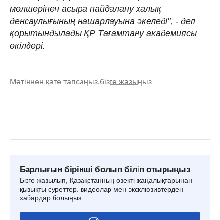
мөлшерінен асыра пайдалану халық
денсаулығының нашарлауына әкеледі", - деп
қорытындылады ҚР Тағамтану академиясы
өкілдері.
Мәтіннен қате тапсаңыз,
бізге жазыңыз
Барлығын бірінші болып біліп отырыңыз
Бізге жазылып, Қазақстанның өзекті жаңалықтарынан,
қызықты суреттер, видеолар мен эксклюзивтерден
хабардар болыңыз.