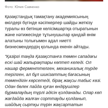
Фото: Юлия Савченко
Қазақстандық тамақтану академиясының
өкілдері бүгінде кәсіпкерлер шайды жеткізу
туралы өз бетінше келісімшартқа отыратынын
және нәтижесінде тұтынушылар қандай өнім
алатыны толығымен адал ниетті
бизнесмендердің қолында екенін айтады.
"Қазіргі таңда Қазақстанға төмен сападағы
ескі шай жапырақтары көптеп келеді. Ол
нашар ферменттелген, механикалық түрде
терілген, ал бұл шикізаттың бағасының
төмендігін көрсетеді, бірақ жақсы табыс көзі.
Одан бөлек пайда қуған өндірушілер
бұрмалаудың түрлі әдісін қолданады. Олар көп
жағдайда жалған сорттауды қолданып,
шайдың сыртқы түрін жақсартатын