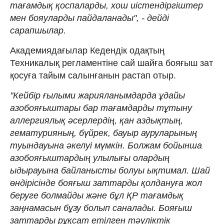
тағамдық қоспаларды, хош иістендіргіштер
мен бояуларды пайдаланады", - дейді
сарапшылар.
Академиядағылар Кедендік одақтың
Техникалық регламентіне сай шайға бояғыш зат
қосуға тайым салынғанын растап отыр.
"Кейбір ғылыми жарияланымдарда ұдайы
азобояғыштары бар тағамдарды тұтыну
аллергиялық әсерлердің, қан аздықтың,
гематурияның, бүйрек, бауыр ауруларының
туындауына әкелуі мүмкін. Болжам бойынша
азобояғыштардың улылығы олардың
ыдырауына байланысты болуы ықтимал. Шай
өндірісінде бояғыш заттарды қолдануға жол
беруге болмайды және бұл ҚР тағамдық
заңнамасын бұзу болып саналады. Бояғыш
заттарды рұқсат етілген тәуліктік