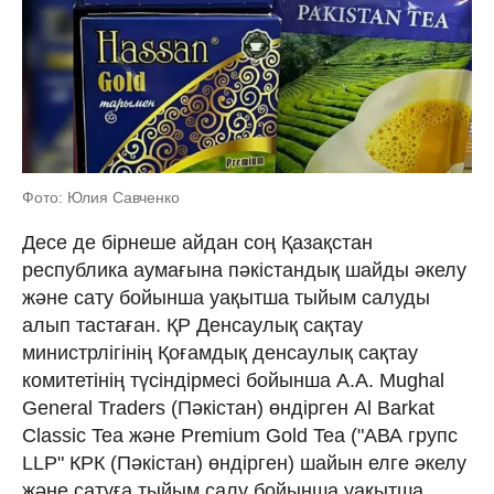
Фото: Юлия Савченко
Десе де бірнеше айдан соң Қазақстан
республика аумағына пәкістандық шайды әкелу
және сату бойынша уақытша тыйым салуды
алып тастаған. ҚР Денсаулық сақтау
министрлігінің Қоғамдық денсаулық сақтау
комитетінің түсіндірмесі бойынша A.A. Mughal
General Traders (Пәкістан) өндірген Al Barkat
Classic Tea және Premium Gold Tea ("АВА групс
LLP" КРК (Пәкістан) өндірген) шайын елге әкелу
және сатуға тыйым салу бойынша уақытша