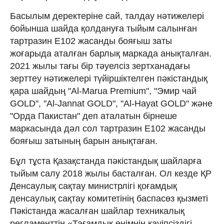
Басылым деректеріне сай, талдау нәтижелері
бойынша шайда қолдануға тыйым салынған
тартразин Е102 жасанды бояғыш заты
жоғарыда аталған барлық маркада анықталған.
2021 жылы тағы бір тәуелсіз зертханадағы
зерттеу нәтижелері түйіршіктелген пәкістандық
қара шайдың "Al-Marua Premium", "Эмир чай
GOLD", "Al-Jannat GOLD", "Al-Hayat GOLD" және
"Орда Пакистан" деп аталатын бірнеше
маркасында дәл сол тартразин Е102 жасанды
бояғыш затының барын анықтаған.
Бұл тұста Қазақстанда пәкістандық шайларға
тыйым салу 2018 жылы басталған. Ол кезде ҚР
Денсаулық сақтау министрлігі қоғамдық
денсаулық сақтау комитетінің баспасөз қызметі
Пәкістанда жасалған шайлар техникалық
регламенттің «Тағамдық өнімнің қауіпсіздігі