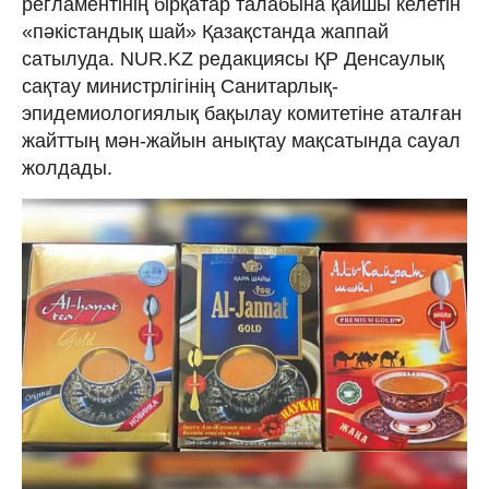
регламентінің бірқатар талабына қайшы келетін
«пәкістандық шай» Қазақстанда жаппай
сатылуда. NUR.KZ редакциясы ҚР Денсаулық
сақтау министрлігінің Санитарлық-
эпидемиологиялық бақылау комитетіне аталған
жайттың мән-жайын анықтау мақсатында сауал
жолдады.