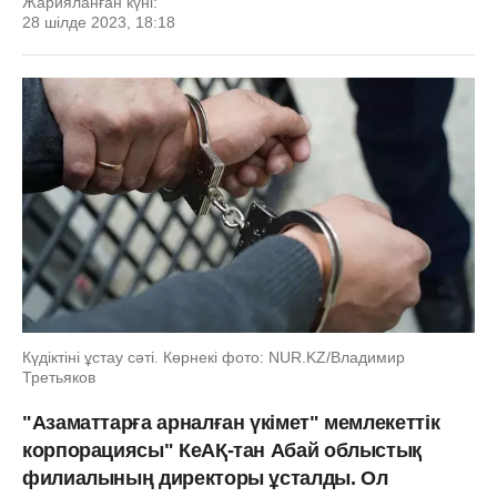
Жарияланған күні:
28 шілде 2023, 18:18
Күдіктіні ұстау сәті. Көрнекі фото: NUR.KZ/Владимир
Третьяков
"Азаматтарға арналған үкімет" мемлекеттік
корпорациясы" КеАҚ-тан Абай облыстық
филиалының директоры ұсталды. Ол