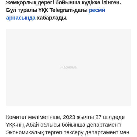
жемқорлық дерегі бойынша күдікке ілінген.
Бұл туралы ҰҚК Telegram-дағы
ресми
арнасында
хабарлады.
Комитет мәліметінше, 2023 жылғы 27 шілдеде
ҰҚК-нің Абай облысы бойынша департаменті
Экономикалық тергеп-тексеру департаментімен