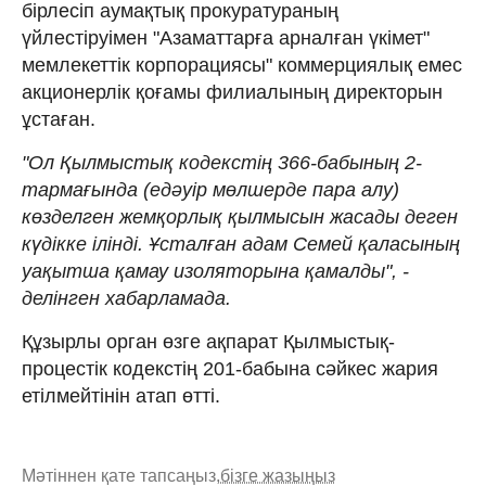
бірлесіп аумақтық прокуратураның
үйлестіруімен "Азаматтарға арналған үкімет"
мемлекеттік корпорациясы" коммерциялық емес
акционерлік қоғамы филиалының директорын
ұстаған.
"Ол Қылмыстық кодекстің 366-бабының 2-
тармағында (едәуір мөлшерде пара алу)
көзделген жемқорлық қылмысын жасады деген
күдікке ілінді. Ұсталған адам Семей қаласының
уақытша қамау изоляторына қамалды", -
делінген хабарламада.
Құзырлы орган өзге ақпарат Қылмыстық-
процестік кодекстің 201-бабына сәйкес жария
етілмейтінін атап өтті.
Мәтіннен қате тапсаңыз,
бізге жазыңыз