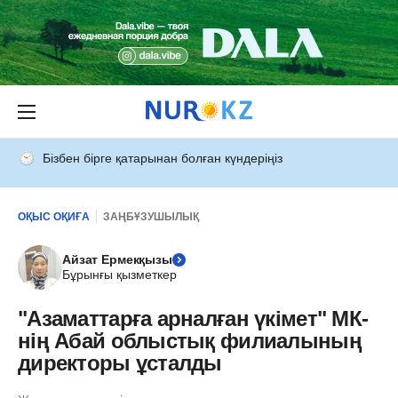
Бізбен бірге қатарынан болған күндеріңіз
ОҚЫС ОҚИҒА
ЗАҢБҰЗУШЫЛЫҚ
Айзат Ермекқызы
Бұрынғы қызметкер
"Азаматтарға арналған үкімет" МК-
нің Абай облыстық филиалының
директоры ұсталды